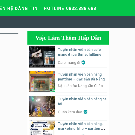
IÊN HỆ ĐĂNG TIN
HOTLINE 0832.888.688
Việc Làm Thêm Hấp Dẫn
Tuyển nhân viên bán cafe
mang đi parttime, fulltime
Cafe mang đi
Tuyển nhân viên bán hàng
parttime – đặc sản Đà Nẵng
Đặc sản Đà Nẵng Xin Chào
Tuyển nhân viên bán hàng ca
tối
Quán kem dừa
Tuyển nhân viên bán hàng,
marketing, kho – parttime,
fulltime