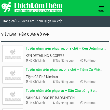
Skip to content
MENU
Trang chủ
Việc Làm Thêm Quận Gò Vấp
VIỆC LÀM THÊM QUẬN GÒ VẤP
Tuyển nhân viên phục vụ, pha chế – Ken Detailing &
Coffee
KEN DETAILING & COFFEE
Hồ Chí Minh
Tùy Năng Lực
Parttime
Tuyển nân viên phục vụ, pha chế – Tiệm Cà Phê
Nimbus
Tiệm Cà Phê Nimbus
Hồ Chí Minh
Tùy Năng Lực
Parttime
Tuyển nhân viên phục vụ – Sân Cầu Lông Be
Badminton
SÂN CẦU LÔNG BE BADMINTON
Hồ Chí Minh
Tùy Năng Lực
Parttime