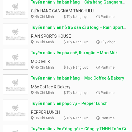
Tuyển nhân viên bán hàng – Cửa hàng Gangnam
Tanghulu
CỬA HÀNG GANGNAM TANGHULU
Hồ Chí Minh
Tùy Năng Lực
Parttime
Tuyển nhân viên hỗ trợ sân cầu lông – Rain Sport
House
RIAN SPORTS HOUSE
Hồ Chí Minh
Tùy Năng Lực
Tùy chọn
Tuyển nhân viên pha chế, thu ngân – Moo Milk
MOO MILK
Hồ Chí Minh
Tùy Năng Lực
Parttime
Tuyển nhân viên bán hàng – Mộc Coffee & Bakery
Mộc Coffee & Bakery
Hồ Chí Minh
Tùy Năng Lực
Parttime
Tuyển nhân viên phục vụ – Pepper Lunch
PEPPER LUNCH
Hồ Chí Minh
Tùy Năng Lực
Parttime
Tuyển nhân viên đóng gói – Công ty TNHH Toàn Gia