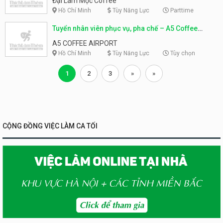
Đại Lâm Mộc Coffee
Hồ Chí Minh
Tùy Năng Lực
Parttime
Tuyển nhân viên phục vụ, pha chế – A5 Coffee
Airport
A5 COFFEE AIRPORT
Hồ Chí Minh
Tùy Năng Lực
Tùy chọn
1
2
3
»
»
CỘNG ĐỒNG VIỆC LÀM CA TỐI