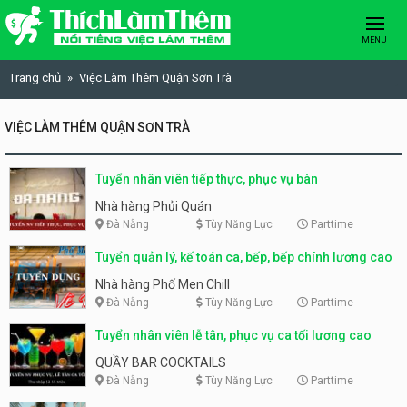
Skip to content
MENU
Trang chủ
Việc Làm Thêm Quận Sơn Trà
VIỆC LÀM THÊM QUẬN SƠN TRÀ
Tuyển nhân viên tiếp thực, phục vụ bàn
Nhà hàng Phủi Quán
Đà Nẵng
Tùy Năng Lực
Parttime
Tuyển quản lý, kế toán ca, bếp, bếp chính lương cao
Nhà hàng Phố Men Chill
Đà Nẵng
Tùy Năng Lực
Parttime
Tuyển nhân viên lễ tân, phục vụ ca tối lương cao
QUẦY BAR COCKTAILS
Đà Nẵng
Tùy Năng Lực
Parttime