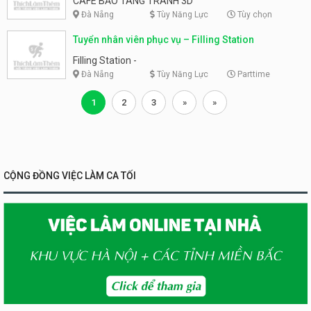
CAFE BẢO TÀNG TRANH 3D
Đà Nẵng
Tùy Năng Lực
Tùy chọn
Tuyển nhân viên phục vụ – Filling Station
Filling Station -
Đà Nẵng
Tùy Năng Lực
Parttime
1
2
3
»
»
CỘNG ĐỒNG VIỆC LÀM CA TỐI