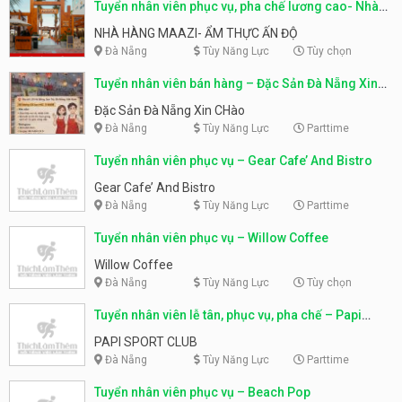
Tuyển nhân viên phục vụ, pha chế lương cao- Nhà
hàng Mazzi
NHÀ HÀNG MAAZI- ẨM THỰC ẤN ĐỘ
Đà Nẵng
Tùy Năng Lực
Tùy chọn
Tuyển nhân viên bán hàng – Đặc Sản Đà Nẵng Xin
Chào
Đặc Sản Đà Nẵng Xin CHào
Đà Nẵng
Tùy Năng Lực
Parttime
Tuyển nhân viên phục vụ – Gear Cafe’ And Bistro
Gear Cafe’ And Bistro
Đà Nẵng
Tùy Năng Lực
Parttime
Tuyển nhân viên phục vụ – Willow Coffee
Willow Coffee
Đà Nẵng
Tùy Năng Lực
Tùy chọn
Tuyển nhân viên lễ tân, phục vụ, pha chế – Papi
Sport Club
PAPI SPORT CLUB
Đà Nẵng
Tùy Năng Lực
Parttime
Tuyển nhân viên phục vụ – Beach Pop