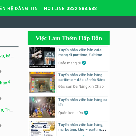
IÊN HỆ ĐĂNG TIN
HOTLINE 0832.888.688
Việc Làm Thêm Hấp Dẫn
Tuyển nhân viên bán cafe
mang đi parttime, fulltime
vụ, bảo
Cafe mang đi
e
Tuyển nhân viên bán hàng
parttime – đặc sản Đà Nẵng
Chay Ý
Đặc sản Đà Nẵng Xin Chào
e
Tuyển nhân viên bán hàng ca
tối
ếp, Thu
Quán kem dừa
m sát
Tuyển nhân viên bán hàng,
e
marketing, kho – parttime,
fulltime