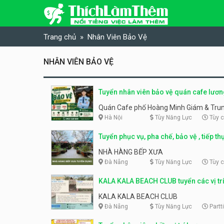
Skip to content
Trang chủ
Nhân Viên Bảo Vệ
NHÂN VIÊN BẢO VỆ
Tuyển nhân viên bảo vệ quán cafe lươ
chỗ ở
Quán Cafe phố Hoàng Minh Giám & Tru
Hà Nội
Tùy Năng Lực
Tùy 
Tuyển phục vụ, pha chế, bảo vệ , tiếp th
Nhà hàng Bếp Xưa
NHÀ HÀNG BẾP XƯA
Đà Nẵng
Tùy Năng Lực
Tùy 
KALA KALA BEACH CLUB tuyển các vị tr
cao
KALA KALA BEACH CLUB
Đà Nẵng
Tùy Năng Lực
Partt