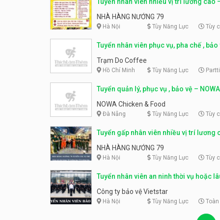
Tuyển nhân viên nhiều vị trí lương cao 
hàng nướng 79
NHÀ HÀNG NƯỚNG 79
Hà Nội
Tùy Năng Lực
Tùy 
Tuyển nhân viên phục vụ, pha chế , bảo
Trạm Do Coffee
Trạm Do Coffee
Hồ Chí Minh
Tùy Năng Lực
Partt
Tuyển quản lý, phục vụ , bảo vệ – NOW
& Food
NOWA Chicken & Food
Đà Nẵng
Tùy Năng Lực
Tùy 
Tuyển gấp nhân viên nhiều vị trí lương 
Nhà hàng Nướng 79
NHÀ HÀNG NƯỚNG 79
Hà Nội
Tùy Năng Lực
Tùy 
Tuyển nhân viên an ninh thời vụ hoặc lâ
Công ty bảo vệ Vietstar
Công ty bảo vệ Vietstar
Hà Nội
Tùy Năng Lực
Toàn 