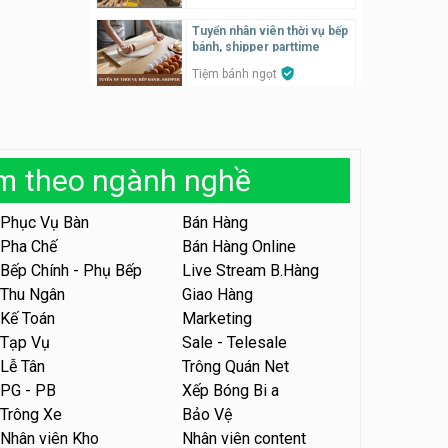
Tuyển nhân viên thời vụ bếp
Tuyển nhân viên pha chế,
bánh, shipper parttime
phục vụ bàn
Tiệm bánh ngọt
SNACK BAR NHẬT
Tuyển nhân viên bán hàng,
marketing, kho – parttime,
Tuyển quản lý, kế toán ca,
fulltime
bếp, bếp chính lương cao
Công ty MITA
àm theo ngành nghề
Nhà hàng Phố Men Chill
Tuyển nhân viên đóng gói
partime, fulltime
Phục Vụ Bàn
Bán Hàng
Tuyển nhân viên đóng gói
parttime
Pha Chế
Bán Hàng Online
Shop online
Shop online
Bếp Chính - Phụ Bếp
Live Stream B.Hàng
Thu Ngân
Giao Hàng
Tuyển nhân viên phục vụ
khu vui chơi parttime linh
Tuyển nhân viên phục vụ
Kế Toán
Marketing
động
bàn, phụ bếp
Khu vui chơi May Town
Tạp Vụ
Sale - Telesale
MEEAWN TOWN x Chim quay
Lễ Tân
Trông Quán Net
Tuyển nhân viên tư vấn bán
PG - PB
Xếp Bóng Bi a
hàng shop mỹ phẩm
Tuyển nhân viên phục vụ
Trông Xe
Bảo Vệ
bàn parttime
Shop mỹ phẩm
Nhân viên Kho
Nhân viên content
Quán ăn, Cafe