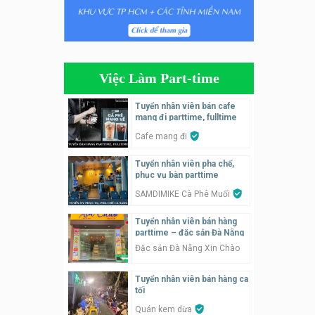
Tuyển nhân viên phụ quán ăn
– hỗ trợ ăn ở
Quán bánh đa cua
Việc Làm Part-time
Tuyển nhân viên bán hàng
parttime
Tuyển nhân viên bán cafe
mang đi parttime, fulltime
GÀ GÔ FASTFOOD
Cafe mang đi
Tuyển nhân viên bán hàng
Tuyển nhân viên pha chế,
parttime
phục vụ bàn parttime
Húp Tea
SAMDIMIKE Cà Phê Muối
Tuyển nhân viên pha chế
Tuyển nhân viên bán hàng
tiệm trà sữa
parttime – đặc sản Đà Nẵng
TRÀ SỮA THÁI LAN
Đặc sản Đà Nẵng Xin Chào
SONGKRAN
Tuyển nhân viên bán hàng ca
Tuyển nhân viên tư vấn bán
tối
hàng tiệm bánh ngọt
Quán kem dừa
Tiệm bánh ngọt