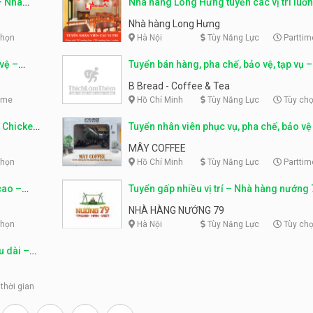
– Nhà
Nhà hàng Long Hưng tuyển các vị trí luơ
Nhà hàng Long Hưng
chọn
Hà Nội
Tùy Năng Lực
Parttim
 vệ –
Tuyển bán hàng, pha chế, bảo vệ, tạp vụ –
Bread – Coffee & Tea
B Bread - Coffee & Tea
ime
Hồ Chí Minh
Tùy Năng Lực
Tùy ch
A Chicken
Tuyển nhân viên phục vụ, pha chế, bảo vệ
MÂY COFFEE
chọn
Hồ Chí Minh
Tùy Năng Lực
Parttim
cao –
Tuyển gấp nhiều vị trí – Nhà hàng nướng 
NHÀ HÀNG NƯỚNG 79
chọn
Hà Nội
Tùy Năng Lực
Tùy ch
u dài –
thời gian