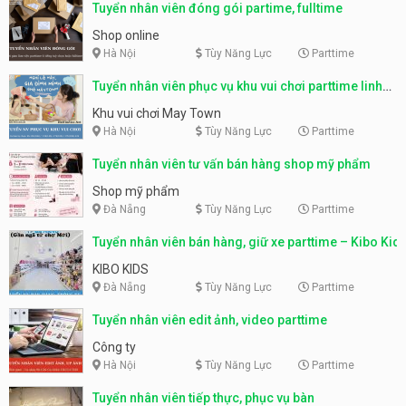
Tuyển nhân viên đóng gói partime, fulltime
Shop online
Hà Nội
Tùy Năng Lực
Parttime
Tuyển nhân viên phục vụ khu vui chơi parttime linh
động
Khu vui chơi May Town
Hà Nội
Tùy Năng Lực
Parttime
Tuyển nhân viên tư vấn bán hàng shop mỹ phẩm
Shop mỹ phẩm
Đà Nẵng
Tùy Năng Lực
Parttime
Tuyển nhân viên bán hàng, giữ xe parttime – Kibo Kid
KIBO KIDS
Đà Nẵng
Tùy Năng Lực
Parttime
Tuyển nhân viên edit ảnh, video parttime
Công ty
Hà Nội
Tùy Năng Lực
Parttime
Tuyển nhân viên tiếp thực, phục vụ bàn