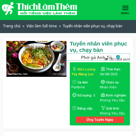
Skip to content
MENU
Trang chủ
Việc làm full-time
Tuyển nhân viên phục vụ, chạy bàn
Tuyển nhân viên phục
vụ, chạy bàn
Phở gà Anh Tú
187 Lượt xem
Mức Lương:
Thời Hạn:
Tùy Năng Lực
04/08/2025
Ca làm:
Chức vụ:
Parttime
Nhân Viên
Số lượng:
5
Kinh nghiệm:
Không Yêu Cầu
Bằng cấp:
Giới tính:
Không Yêu Cầu
Ứng Tuyển Ngay