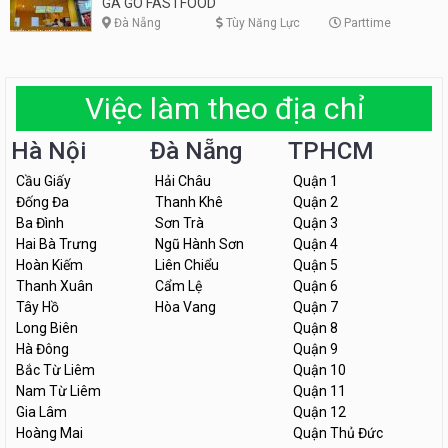
GÀ GÔ FASTFOOD
Đà Nẵng
Tùy Năng Lực
Parttime
Việc làm theo địa chỉ
Hà Nội
Đà Nẵng
TPHCM
Cầu Giấy
Hải Châu
Quận 1
Đống Đa
Thanh Khê
Quận 2
Ba Đình
Sơn Trà
Quận 3
Hai Bà Trưng
Ngũ Hành Sơn
Quận 4
Hoàn Kiếm
Liên Chiểu
Quận 5
Thanh Xuân
Cẩm Lệ
Quận 6
Tây Hồ
Hòa Vang
Quận 7
Long Biên
Quận 8
Hà Đông
Quận 9
Bắc Từ Liêm
Quận 10
Nam Từ Liêm
Quận 11
Gia Lâm
Quận 12
Hoàng Mai
Quận Thủ Đức