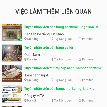
VIỆC LÀM THÊM LIÊN QUAN
Tuyển nhân viên bán hàng parttime – đặc sản Đà
Nẵng
Đặc sản Đà Nẵng Xin Chào
Đà Nẵng
Tùy Năng Lực
Parttime
Tuyển nhân viên bán hàng ca tối
Quán kem dừa
Đà Nẵng
Tùy Năng Lực
Parttime
Tuyển nhân viên thời vụ bếp bánh, shipper parttime
Tiệm bánh ngọt
Đà Nẵng
Tùy Năng Lực
Parttime
Tuyển nhân viên bán hàng, marketing, kho –
parttime, fulltime
Công ty MITA
Hà Nội
Tùy Năng Lực
Parttime