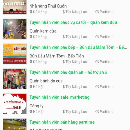
Nhà hàng Phủi Quán
Đà Nẵng
Tùy Năng Lực
Parttime
Tuyển nhân viên phục vụ ca tối – quán kem dừa
Quán kem dừa
Đà Nẵng
Tùy Năng Lực
Parttime
Tuyển nhân viên phụ bếp – Bún Đậu Mắm Tôm – Bếp
Tiên
Bún Đậu Mắm Tôm - Bếp Tiên
Đà Nẵng
Tùy Năng Lực
Parttime
Tuyển nhân viên phụ quán ăn – hỗ trợ ăn ở
Quán bánh đa cua
Hà Nội
Tùy Năng Lực
Parttime
Tuyển nhân viên sale, marketing
Công ty
Hà Nội
Tùy Năng Lực
Parttime
Tuyển nhân viên bán hàng parttime