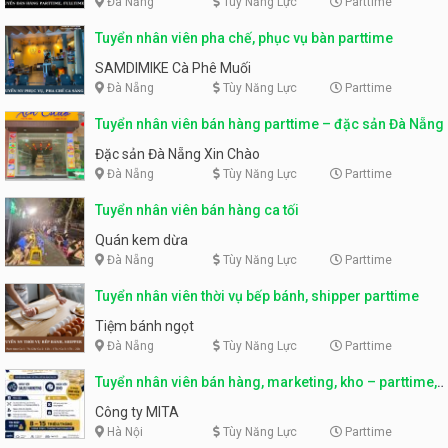
Đà Nẵng
Tùy Năng Lực
Parttime
Tuyển nhân viên pha chế, phục vụ bàn parttime
SAMDIMIKE Cà Phê Muối
Đà Nẵng
Tùy Năng Lực
Parttime
Tuyển nhân viên bán hàng parttime – đặc sản Đà Nẵng
Đặc sản Đà Nẵng Xin Chào
Đà Nẵng
Tùy Năng Lực
Parttime
Tuyển nhân viên bán hàng ca tối
Quán kem dừa
Đà Nẵng
Tùy Năng Lực
Parttime
Tuyển nhân viên thời vụ bếp bánh, shipper parttime
Tiệm bánh ngọt
Đà Nẵng
Tùy Năng Lực
Parttime
Tuyển nhân viên bán hàng, marketing, kho – parttime,
fulltime
Công ty MITA
Hà Nội
Tùy Năng Lực
Parttime