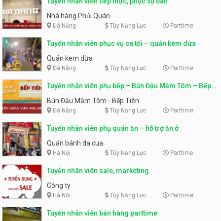
Tuyển nhân viên tiếp thực, phục vụ bàn
Nhà hàng Phủi Quán
Đà Nẵng
Tùy Năng Lực
Parttime
Tuyển nhân viên phục vụ ca tối – quán kem dừa
Quán kem dừa
Đà Nẵng
Tùy Năng Lực
Parttime
Tuyển nhân viên phụ bếp – Bún Đậu Mắm Tôm – Bếp
Tiên
Bún Đậu Mắm Tôm - Bếp Tiên
Đà Nẵng
Tùy Năng Lực
Parttime
Tuyển nhân viên phụ quán ăn – hỗ trợ ăn ở
Quán bánh đa cua
Hà Nội
Tùy Năng Lực
Parttime
Tuyển nhân viên sale, marketing
Công ty
Hà Nội
Tùy Năng Lực
Parttime
Tuyển nhân viên bán hàng parttime