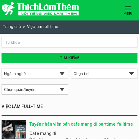
Skip to content
MENU
Trang chủ
Việc làm full-time
TÌM KIẾM!
VIỆC LÀM FULL-TIME
Tuyển nhân viên bán cafe mang đi parttime, fulltime
Cafe mang đi