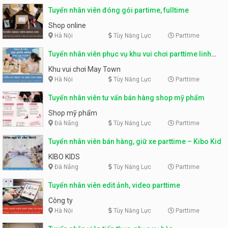
Tuyển nhân viên đóng gói partime, fulltime
Shop online
Hà Nội
Tùy Năng Lực
Parttime
Tuyển nhân viên phục vụ khu vui chơi parttime linh
động
Khu vui chơi May Town
Hà Nội
Tùy Năng Lực
Parttime
Tuyển nhân viên tư vấn bán hàng shop mỹ phẩm
Shop mỹ phẩm
Đà Nẵng
Tùy Năng Lực
Parttime
Tuyển nhân viên bán hàng, giữ xe parttime – Kibo Kid
KIBO KIDS
Đà Nẵng
Tùy Năng Lực
Parttime
Tuyển nhân viên edit ảnh, video parttime
Công ty
Hà Nội
Tùy Năng Lực
Parttime