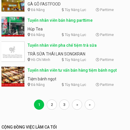
GÀ GÔ FASTFOOD
Đà Nẵng
Tùy Năng Lực
Parttime
Tuyển nhân viên bán hàng parttime
Húp Tea
Đà Nẵng
Tùy Năng Lực
Parttime
Tuyển nhân viên pha chế tiệm trà sữa
TRÀ SỮA THÁI LAN SONGKRAN
Hồ Chí Minh
Tùy Năng Lực
Parttime
Tuyển nhân viên tư vấn bán hàng tiệm bánh ngọt
Tiệm bánh ngọt
Đà Nẵng
Tùy Năng Lực
Parttime
1
2
3
»
»
CỘNG ĐỒNG VIỆC LÀM CA TỐI