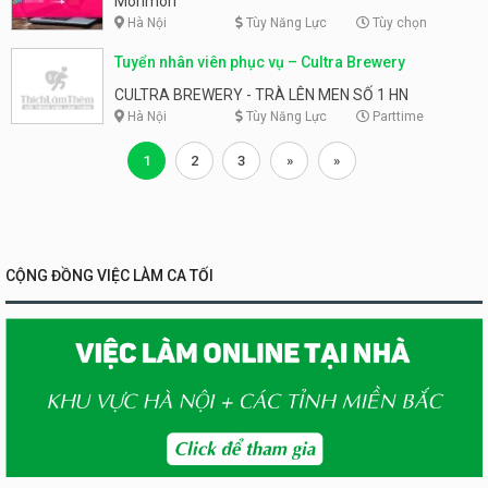
Morimori
Hà Nội
Tùy Năng Lực
Tùy chọn
Tuyển nhân viên phục vụ – Cultra Brewery
CULTRA BREWERY - TRÀ LÊN MEN SỐ 1 HN
Hà Nội
Tùy Năng Lực
Parttime
1
2
3
»
»
CỘNG ĐỒNG VIỆC LÀM CA TỐI