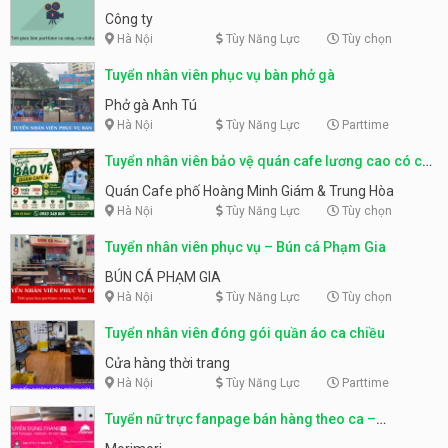
Công ty
Hà Nội
Tùy Năng Lực
Tùy chọn
Tuyển nhân viên phục vụ bàn phở gà
Phở gà Anh Tú
Hà Nội
Tùy Năng Lực
Parttime
Tuyển nhân viên bảo vệ quán cafe lương cao có chỗ
ở
Quán Cafe phố Hoàng Minh Giám & Trung Hòa
Hà Nội
Tùy Năng Lực
Tùy chọn
Tuyển nhân viên phục vụ – Bún cá Phạm Gia
BÚN CÁ PHẠM GIA
Hà Nội
Tùy Năng Lực
Tùy chọn
Tuyển nhân viên đóng gói quần áo ca chiều
Cửa hàng thời trang
Hà Nội
Tùy Năng Lực
Parttime
Tuyển nữ trực fanpage bán hàng theo ca –
Morimori