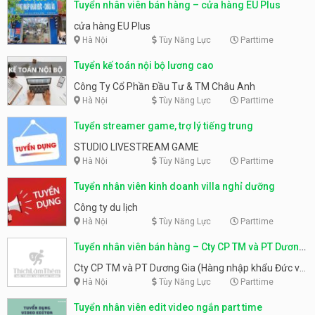
Tuyển nhân viên bán hàng – cửa hàng EU Plus
cửa hàng EU Plus
Hà Nội
Tùy Năng Lực
Parttime
Tuyển kế toán nội bộ lương cao
Công Ty Cổ Phần Đầu Tư & TM Châu Anh
Hà Nội
Tùy Năng Lực
Parttime
Tuyển streamer game, trợ lý tiếng trung
STUDIO LIVESTREAM GAME
Hà Nội
Tùy Năng Lực
Parttime
Tuyển nhân viên kinh doanh villa nghỉ dưỡng
Công ty du lịch
Hà Nội
Tùy Năng Lực
Parttime
Tuyển nhân viên bán hàng – Cty CP TM và PT Dương
Gia (Hàng nhập khẩu Đức và Châu Âu)
Cty CP TM và PT Dương Gia (Hàng nhập khẩu Đức và
Châu Âu)
Hà Nội
Tùy Năng Lực
Parttime
Tuyển nhân viên edit video ngắn part time