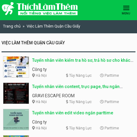
Skip to content
MENU
Trang chủ
Việc Làm Thêm Quận Cầu Giấy
VIỆC LÀM THÊM QUẬN CẦU GIẤY
Tuyển nhân viên kiểm tra hồ sơ, trả hồ sơ cho khách
parttime
Công ty
Hà Nội
Tùy Năng Lực
Parttime
Tuyển nhân viên content, trực page, thu ngân
parttime lương cao
GRAVI ESCAPE ROOM
Hà Nội
Tùy Năng Lực
Parttime
Tuyển nhân viên edit video ngắn parttime
Công ty
Hà Nội
Tùy Năng Lực
Parttime