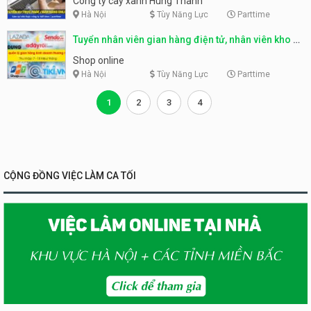
Công ty cây xanh Hùng Thành
Hà Nội
Tùy Năng Lực
Parttime
Tuyển nhân viên gian hàng điện tử, nhân viên kho –
Shop online
Shop online
Hà Nội
Tùy Năng Lực
Parttime
1
2
3
4
CỘNG ĐỒNG VIỆC LÀM CA TỐI