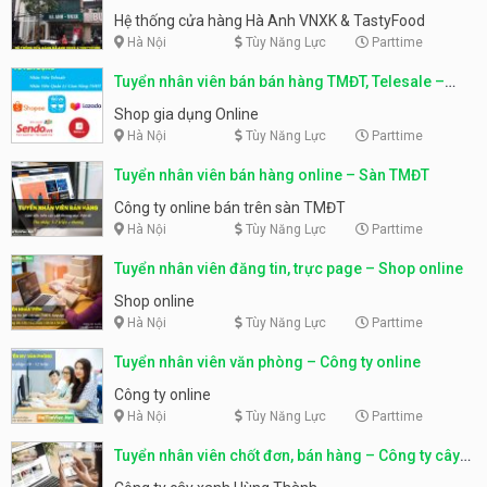
Hệ thống cửa hàng Hà Anh VNXK & TastyFood
Hà Nội
Tùy Năng Lực
Parttime
Tuyển nhân viên bán bán hàng TMĐT, Telesale –
Shop gia dụng Online
Shop gia dụng Online
Hà Nội
Tùy Năng Lực
Parttime
Tuyển nhân viên bán hàng online – Sàn TMĐT
Công ty online bán trên sàn TMĐT
Hà Nội
Tùy Năng Lực
Parttime
Tuyển nhân viên đăng tin, trực page – Shop online
Shop online
Hà Nội
Tùy Năng Lực
Parttime
Tuyển nhân viên văn phòng – Công ty online
Công ty online
Hà Nội
Tùy Năng Lực
Parttime
Tuyển nhân viên chốt đơn, bán hàng – Công ty cây
xanh Hùng Thành