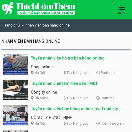
Skip to content
MENU
Trang chủ
nhân viên bán hàng online
NHÂN VIÊN BÁN HÀNG ONLINE
Tuyển nhân viên hỗ trợ bán hàng online
Shop online
Hà Nội
Tùy Năng Lực
Parttime
Tuyển nhân viên làm trên sàn TMĐT
Công ty online
Đà Nẵng
Tùy Năng Lực
Parttime
Tuyển nhân viên bán hàng online, lead quản lý ,
marketing
CÔNG TY HƯNG THỊNH
Hà Nội
Tùy Năng Lực
Toàn thời gian