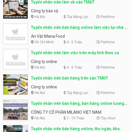
Tuyển nhân viên làm về sàn TMĐT
Công ty bảo vệ
Hà Nội
Tùy Năng Lực
Parttime
Tuyển nhân viên bán hàng online làm việc tại nhà –
Ăn Vặt Mana Food
Ăn Vặt Mana Food
Hồ Chí Minh
4 - 5 Triệu
Parttime
Tuyển nhân viên làm việc trên máy tính theo ca
Công ty online
Hà Nội
4 - 5 Triệu
Parttime
Tuyển nhân viên bán hàng trên sàn TMĐT
Công ty online
Hà Nội
Tùy Năng Lực
Parttime
Tuyển nhân viên bán hàng, bán hàng online lương
cao
CÔNG TY CỔ PHẦN MILANO VIỆT NAM
Hà Nội
7 - 10 Triệu
Tùy chọn
Tuyển nhân viên bán hàng online, thu ngân, kho