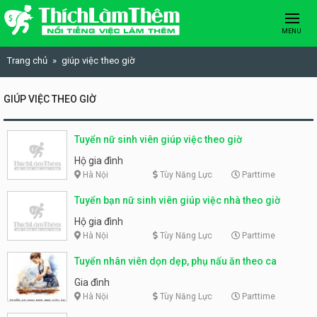
Skip to content
MENU
Trang chủ
giúp việc theo giờ
GIÚP VIỆC THEO GIỜ
Tuyển nữ sinh viên giúp việc theo giờ
Hộ gia đình
Hà Nội
Tùy Năng Lực
Parttime
Tuyển bạn nữ sinh viên giúp việc nhà theo giờ
Hộ gia đình
Hà Nội
Tùy Năng Lực
Parttime
Tuyển nhân viên dọn dẹp, phụ nấu ăn theo ca
Gia đình
Hà Nội
Tùy Năng Lực
Parttime