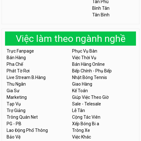
Tân Phú
Bình Tân
Tân Bình
Việc làm theo ngành nghề
Trực Fanpage
Phục Vụ Bàn
Bán Hàng
Việc Thời Vụ
Pha Chế
Bán Hàng Online
Phát Tờ Rơi
Bếp Chính - Phụ Bếp
Live Stream B.Hàng
Nhặt Bóng Tennis
Thu Ngân
Giao Hàng
Gia Sư
Kế Toán
Marketing
Giúp Việc Theo Giờ
Tạp Vụ
Sale - Telesale
Trợ Giảng
Lễ Tân
Trông Quán Net
Cộng Tác Viên
PG - PB
Xếp Bóng Bi a
Lao Động Phổ Thông
Trông Xe
Bảo Vệ
Việc Khác