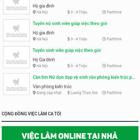
Hộ gia đình
Hà Nội
3 - 4 Triệu
Parttime
Tuyển nữ sinh viên giúp việc theo giờ
Hộ gia đình
Hà Nội
3 - 4 Triệu
Parttime
Tuyển sinh viên giúp việc theo giờ
Hộ Gia Đình
Hà Nội
3 - 4 Triệu
Parttime
Cần tìm Nữ dọn dẹp vệ sinh văn phòng kiến trúc phố
Phạm Ngũ Lão
Văn phòng kiến trúc
Đang cập nhật
Lương Theo Giờ
Parttime
CỘNG ĐỒNG VIỆC LÀM CA TỐI