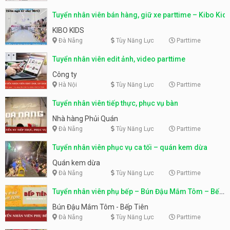
Tuyển nhân viên bán hàng, giữ xe parttime – Kibo Kid
KIBO KIDS
Đà Nẵng
Tùy Năng Lực
Parttime
Tuyển nhân viên edit ảnh, video parttime
Công ty
Hà Nội
Tùy Năng Lực
Parttime
Tuyển nhân viên tiếp thực, phục vụ bàn
Nhà hàng Phủi Quán
Đà Nẵng
Tùy Năng Lực
Parttime
Tuyển nhân viên phục vụ ca tối – quán kem dừa
Quán kem dừa
Đà Nẵng
Tùy Năng Lực
Parttime
Tuyển nhân viên phụ bếp – Bún Đậu Mắm Tôm – Bếp
Tiên
Bún Đậu Mắm Tôm - Bếp Tiên
Đà Nẵng
Tùy Năng Lực
Parttime