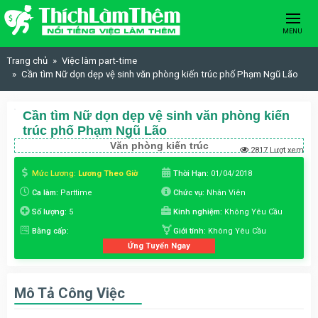
Skip to content
MENU
Trang chủ
Việc làm part-time
Cần tìm Nữ dọn dẹp vệ sinh văn phòng kiến trúc phố Phạm Ngũ Lão
Cần tìm Nữ dọn dẹp vệ sinh văn phòng kiến
trúc phố Phạm Ngũ Lão
Văn phòng kiến trúc
2817 Lượt xem
Mức Lương:
Lương Theo Giờ
Thời Hạn:
01/04/2018
Ca làm:
Parttime
Chức vụ:
Nhân Viên
Số lượng:
5
Kinh nghiệm:
Không Yêu Cầu
Bằng cấp:
Giới tính:
Không Yêu Cầu
Ứng Tuyển Ngay
Mô Tả Công Việc