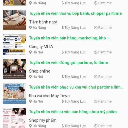
Đà Nẵng
Tùy Năng Lực
Parttime
Tuyển nhân viên thời vụ bếp bánh, shipper parttime
Tiệm bánh ngọt
Đà Nẵng
Tùy Năng Lực
Parttime
Tuyển nhân viên bán hàng, marketing, kho –
parttime, fulltime
Công ty MITA
Hà Nội
Tùy Năng Lực
Parttime
Tuyển nhân viên đóng gói partime, fulltime
Shop online
Hà Nội
Tùy Năng Lực
Parttime
Tuyển nhân viên phục vụ khu vui chơi parttime linh
động
Khu vui chơi May Town
Hà Nội
Tùy Năng Lực
Parttime
Tuyển nhân viên tư vấn bán hàng shop mỹ phẩm
Shop mỹ phẩm
Đà Nẵng
Tùy Năng Lực
Parttime