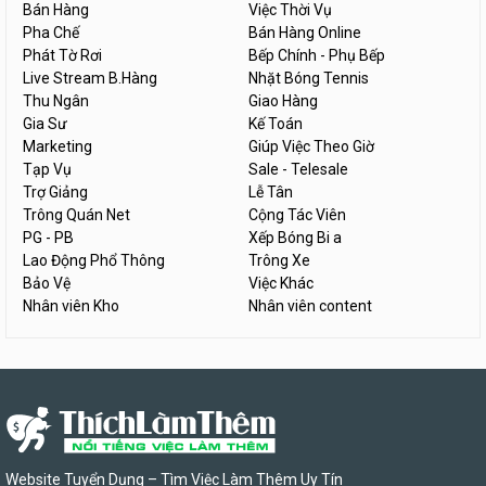
Bán Hàng
Việc Thời Vụ
Pha Chế
Bán Hàng Online
Phát Tờ Rơi
Bếp Chính - Phụ Bếp
Live Stream B.Hàng
Nhặt Bóng Tennis
Thu Ngân
Giao Hàng
Gia Sư
Kế Toán
Marketing
Giúp Việc Theo Giờ
Tạp Vụ
Sale - Telesale
Trợ Giảng
Lễ Tân
Trông Quán Net
Cộng Tác Viên
PG - PB
Xếp Bóng Bi a
Lao Động Phổ Thông
Trông Xe
Bảo Vệ
Việc Khác
Nhân viên Kho
Nhân viên content
Website Tuyển Dụng – Tìm Việc Làm Thêm Uy Tín