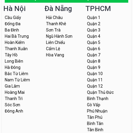
Hà Nội
Đà Nẵng
TPHCM
Cầu Giấy
Hải Châu
Quận 1
Đống Đa
Thanh Khê
Quận 2
Ba Đình
Sơn Trà
Quận 3
Hai Bà Trưng
Ngũ Hành Sơn
Quận 4
Hoàn Kiếm
Liên Chiểu
Quận 5
Thanh Xuân
Cẩm Lệ
Quận 6
Tây Hồ
Hòa Vang
Quận 7
Long Biên
Quận 8
Hà Đông
Quận 9
Bắc Từ Liêm
Quận 10
Nam Từ Liêm
Quận 11
Gia Lâm
Quận 12
Hoàng Mai
Quận Thủ Đức
Thanh Trì
Bình Thạnh
Sóc Sơn
Gò Vấp
Đông Anh
Phú Nhuận
Tân Phú
Bình Tân
Tân Bình