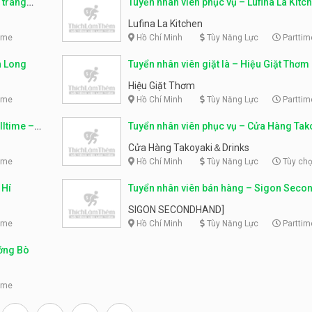
tráng
Tuyển nhân viên phục vụ – Lufina La Kitc
Lufina La Kitchen
ime
Hồ Chí Minh
Tùy Năng Lực
Parttim
h Long
Tuyển nhân viên giặt là – Hiệu Giặt Thơm
Hiệu Giặt Thơm
ime
Hồ Chí Minh
Tùy Năng Lực
Parttim
lltime –
Tuyển nhân viên phục vụ – Cửa Hàng Ta
Drinks
Cửa Hàng Takoyaki＆Drinks
ime
Hồ Chí Minh
Tùy Năng Lực
Tùy ch
 Hí
Tuyển nhân viên bán hàng – Sigon Sec
SIGON SECONDHAND]
ime
Hồ Chí Minh
Tùy Năng Lực
Parttim
ướng Bò
ime