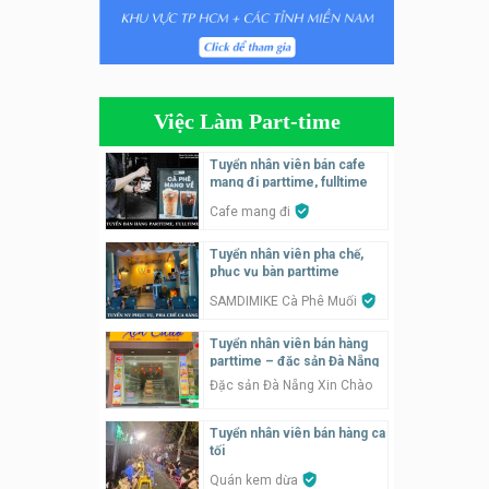
Tuyển nhân viên phụ quán ăn
– hỗ trợ ăn ở
Quán bánh đa cua
Việc Làm Part-time
Tuyển nhân viên bán hàng
parttime
Tuyển nhân viên bán cafe
mang đi parttime, fulltime
GÀ GÔ FASTFOOD
Cafe mang đi
Tuyển nhân viên bán hàng
Tuyển nhân viên pha chế,
parttime
phục vụ bàn parttime
Húp Tea
SAMDIMIKE Cà Phê Muối
Tuyển nhân viên pha chế
Tuyển nhân viên bán hàng
tiệm trà sữa
parttime – đặc sản Đà Nẵng
TRÀ SỮA THÁI LAN
Đặc sản Đà Nẵng Xin Chào
SONGKRAN
Tuyển nhân viên bán hàng ca
Tuyển nhân viên tư vấn bán
tối
hàng tiệm bánh ngọt
Quán kem dừa
Tiệm bánh ngọt