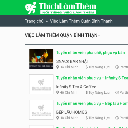
Skip to content
Trang chủ
Việc Làm Thêm Quận Bình Thạnh
VIỆC LÀM THÊM QUẬN BÌNH THẠNH
Tuyển nhân viên pha chế, phục vụ bàn
SNACK BAR NHẬT
Hồ Chí Minh
Tùy Năng Lực
Partt
Tuyển nhân viên phục vụ – Infinity.S Te
Coffee
Infinity.S Tea & Coffee
Hồ Chí Minh
Tùy Năng Lực
Partt
Tuyển nhân viên phục vụ – Bếp lẩu Ho
BẾP LẨU HOMIES
Hồ Chí Minh
Tùy Năng Lực
Partt