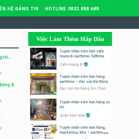
IÊN HỆ ĐĂNG TIN
HOTLINE 0832.888.688
Việc Làm Thêm Hấp Dẫn
Tuyển nhân viên bán cafe
mang đi parttime, fulltime
gshi
Cafe mang đi
e
Tuyển nhân viên bán hàng
parttime – đặc sản Đà Nẵng
 Đăng &
Đặc sản Đà Nẵng Xin Chào
e
Tuyển nhân viên bán hàng ca
tối
Quán kem dừa
Tuyển nhân viên bán hàng,
e
marketing, kho – parttime,
fulltime