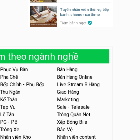
Tuyển nhân viên thời vụ bếp
Tuyển nhân viên pha chế,
bánh, shipper parttime
phục vụ bàn
Tiệm bánh ngọt
SNACK BAR NHẬT
Tuyển nhân viên bán hàng,
marketing, kho – parttime,
Tuyển quản lý, kế toán ca,
fulltime
bếp, bếp chính lương cao
Công ty MITA
àm theo ngành nghề
Nhà hàng Phố Men Chill
Tuyển nhân viên đóng gói
partime, fulltime
Phục Vụ Bàn
Bán Hàng
Tuyển nhân viên đóng gói
parttime
Pha Chế
Bán Hàng Online
Shop online
Shop online
Bếp Chính - Phụ Bếp
Live Stream B.Hàng
Thu Ngân
Giao Hàng
Tuyển nhân viên phục vụ
khu vui chơi parttime linh
Tuyển nhân viên phục vụ
Kế Toán
Marketing
động
bàn, phụ bếp
Khu vui chơi May Town
Tạp Vụ
Sale - Telesale
MEEAWN TOWN x Chim quay
Lễ Tân
Trông Quán Net
Tuyển nhân viên tư vấn bán
PG - PB
Xếp Bóng Bi a
hàng shop mỹ phẩm
Tuyển nhân viên phục vụ
Trông Xe
Bảo Vệ
bàn parttime
Shop mỹ phẩm
Nhân viên Kho
Nhân viên content
Quán ăn, Cafe