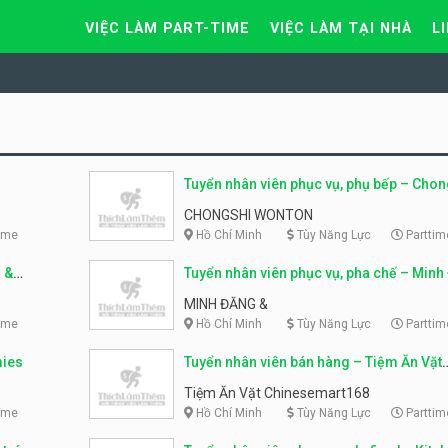
VIỆC LÀM PART-TIME
VIỆC LÀM TẠI NHÀ
L
Tuyển nhân viên phục vụ, phụ bếp – Chon
Wonton
CHONGSHI WONTON
ime
Hồ Chí Minh
Tùy Năng Lực
Parttim
a &
Tuyển nhân viên phục vụ, pha chế – Minh
MINH ĐĂNG &
ime
Hồ Chí Minh
Tùy Năng Lực
Parttim
mies
Tuyển nhân viên bán hàng – Tiệm Ăn Vặt
Chinesemart168
Tiệm Ăn Vặt Chinesemart168
ime
Hồ Chí Minh
Tùy Năng Lực
Parttim