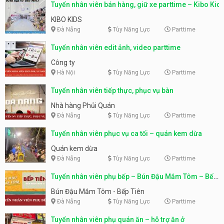
Tuyển nhân viên bán hàng, giữ xe parttime – Kibo Kid
KIBO KIDS
Đà Nẵng
Tùy Năng Lực
Parttime
Tuyển nhân viên edit ảnh, video parttime
Công ty
Hà Nội
Tùy Năng Lực
Parttime
Tuyển nhân viên tiếp thực, phục vụ bàn
Nhà hàng Phủi Quán
Đà Nẵng
Tùy Năng Lực
Parttime
Tuyển nhân viên phục vụ ca tối – quán kem dừa
Quán kem dừa
Đà Nẵng
Tùy Năng Lực
Parttime
Tuyển nhân viên phụ bếp – Bún Đậu Mắm Tôm – Bếp
Tiên
Bún Đậu Mắm Tôm - Bếp Tiên
Đà Nẵng
Tùy Năng Lực
Parttime
Tuyển nhân viên phụ quán ăn – hỗ trợ ăn ở