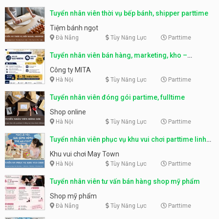
Tuyển nhân viên thời vụ bếp bánh, shipper parttime
Tiệm bánh ngọt
Đà Nẵng
Tùy Năng Lực
Parttime
Tuyển nhân viên bán hàng, marketing, kho –
parttime, fulltime
Công ty MITA
Hà Nội
Tùy Năng Lực
Parttime
Tuyển nhân viên đóng gói partime, fulltime
Shop online
Hà Nội
Tùy Năng Lực
Parttime
Tuyển nhân viên phục vụ khu vui chơi parttime linh
động
Khu vui chơi May Town
Hà Nội
Tùy Năng Lực
Parttime
Tuyển nhân viên tư vấn bán hàng shop mỹ phẩm
Shop mỹ phẩm
Đà Nẵng
Tùy Năng Lực
Parttime