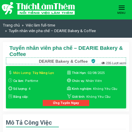
Skip to content
MENU
Trang chủ
Việc làm full-time
Tuyển nhân viên pha chế – DEARIE Bakery & Coffee
Tuyển nhân viên pha chế – DEARIE Bakery &
Coffee
DEARIE Bakery & Coffee
235 Lượt xem
Mức Lương:
Tùy Năng Lực
Thời Hạn:
02/08/2025
Ca làm:
Parttime
Chức vụ:
Nhân Viên
Số lượng:
4
Kinh nghiệm:
Không Yêu Cầu
Bằng cấp:
Giới tính:
Không Yêu Cầu
Ứng Tuyển Ngay
Mô Tả Công Việc