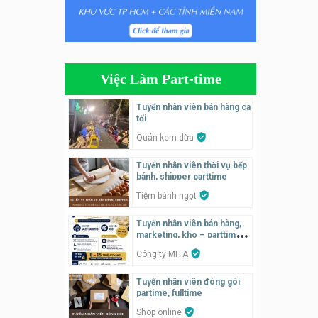
Tuyển nhân viên bán hàng
parttime
Húp Tea
Việc Làm Part-time
Tuyển nhân viên pha chế
tiệm trà sữa
Tuyển nhân viên bán hàng ca
TRÀ SỮA THÁI LAN
tối
SONGKRAN
Quán kem dừa
Tuyển nhân viên tư vấn bán
Tuyển nhân viên thời vụ bếp
hàng tiệm bánh ngọt
bánh, shipper parttime
Tiệm bánh ngọt
Tiệm bánh ngọt
Tuyển nhân viên pha chế,
Tuyển nhân viên bán hàng,
phục vụ bàn
marketing, kho – parttime,
fulltime
SNACK BAR NHẬT
Công ty MITA
Tuyển nhân viên đóng gói
Tuyển quản lý, kế toán ca,
partime, fulltime
bếp, bếp chính lương cao
Shop online
Nhà hàng Phố Men Chill