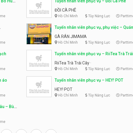
n Bò Huế
Tuyển nhân viên phục vụ – Đồi Cà Phê
ĐỒI CÀ PHÊ
ime
Hồ Chí Minh
Tùy Năng Lực
Parttim
Tuyển nhân viên phục vụ, phụ việc – Quán
Jimama
GÀ RÁN JIMAMA
ime
Hồ Chí Minh
Tùy Năng Lực
Parttim
sạch
Tuyển nhân viên phục vụ – RiiTea Trà Trá
RiiTea Trà Trái Cây ·
ime
Hồ Chí Minh
Tùy Năng Lực
Parttim
n áo
Tuyển nhân viên phục vụ – HEY! POT
HEY! POT
ime
Hồ Chí Minh
Tùy Năng Lực
Parttim
âu – Bùi
ime