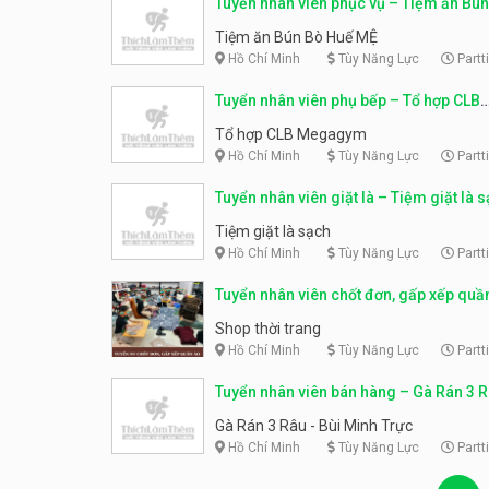
Tuyển nhân viên phục vụ – Tiệm ăn Bú
MỆ
Tiệm ăn Bún Bò Huế MỆ
Hồ Chí Minh
Tùy Năng Lực
Partt
Tuyển nhân viên phụ bếp – Tổ hợp CLB
Megagym
Tổ hợp CLB Megagym
Hồ Chí Minh
Tùy Năng Lực
Partt
Tuyển nhân viên giặt là – Tiệm giặt là 
Tiệm giặt là sạch
Hồ Chí Minh
Tùy Năng Lực
Partt
Tuyển nhân viên chốt đơn, gấp xếp quầ
Shop thời trang
Hồ Chí Minh
Tùy Năng Lực
Partt
Tuyển nhân viên bán hàng – Gà Rán 3 R
Minh Trực
Gà Rán 3 Râu - Bùi Minh Trực
Hồ Chí Minh
Tùy Năng Lực
Partt