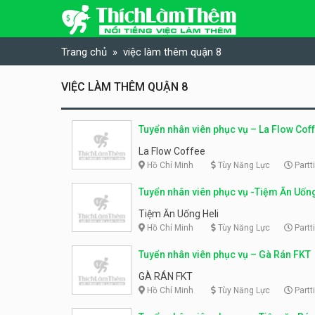
Skip to content
Trang chủ
việc làm thêm quận 8
VIỆC LÀM THÊM QUẬN 8
Tuyển nhân viên phục vụ – La Flow Cof
La Flow Coffee
Hồ Chí Minh
Tùy Năng Lực
Partt
Tuyển nhân viên phục vụ -Tiệm Ăn Uống
Tiệm Ăn Uống Heli
Hồ Chí Minh
Tùy Năng Lực
Partt
Tuyển nhân viên phục vụ – Gà Rán FKT
GÀ RÁN FKT
Hồ Chí Minh
Tùy Năng Lực
Partt