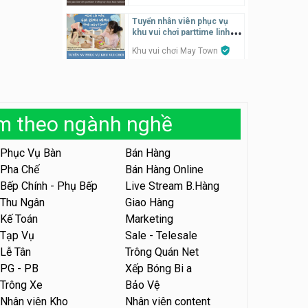
Tuyển nhân viên phục vụ
Tuyển nhân viên đóng gói
khu vui chơi parttime linh
parttime
động
Khu vui chơi May Town
Shop online
Tuyển nhân viên tư vấn bán
hàng shop mỹ phẩm
Tuyển nhân viên phục vụ
bàn, phụ bếp
Shop mỹ phẩm
MEEAWN TOWN x Chim quay
àm theo ngành nghề
Tuyển nhân viên bán hàng,
giữ xe parttime – Kibo Kid
Phục Vụ Bàn
Bán Hàng
Tuyển nhân viên phục vụ
bàn parttime
Pha Chế
Bán Hàng Online
KIBO KIDS
Quán ăn, Cafe
Bếp Chính - Phụ Bếp
Live Stream B.Hàng
Thu Ngân
Giao Hàng
Tuyển nhân viên edit ảnh,
video parttime
Tuyển nhân viên content,
Kế Toán
Marketing
trực page, thu ngân parttime
Công ty
Tạp Vụ
Sale - Telesale
lương cao
GRAVI ESCAPE ROOM
Lễ Tân
Trông Quán Net
Tuyển nhân viên tiếp thực,
PG - PB
Xếp Bóng Bi a
phục vụ bàn
Tuyển nhân viên phụ bếp, tạp
Trông Xe
Bảo Vệ
vụ, hỗ trợ ra đơn
Nhà hàng Phủi Quán
Nhân viên Kho
Nhân viên content
Shop đồ ăn đêm Trang Béo