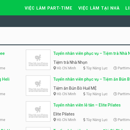
VIỆC LÀM PART-TIME
VIỆC LÀM TẠI NHÀ
L
fee
Tuyển nhân viên phục vụ – Tiệm trà Nhà
Tiệm trà Nhà Nhọn
ime
Hồ Chí Minh
Tùy Năng Lực
Parttim
 Heli
Tuyển nhân viên phục vụ – Tiệm ăn Bún 
MỆ
Tiệm ăn Bún Bò Huế MỆ
ime
Hồ Chí Minh
Tùy Năng Lực
Parttim
Tuyển nhân viên lễ tân – Elite Pilates
Elite Pilates
ime
Hồ Chí Minh
Tùy Năng Lực
Parttim