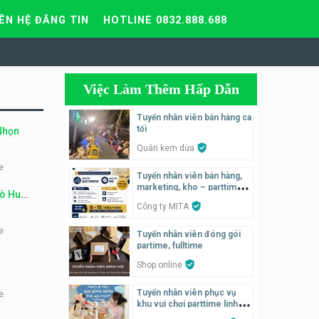
IÊN HỆ ĐĂNG TIN
HOTLINE 0832.888.688
Việc Làm Thêm Hấp Dẫn
Tuyển nhân viên bán hàng ca
tối
 Nhọn
Quán kem dừa
e
Tuyển nhân viên bán hàng,
marketing, kho – parttime,
Bò Huế
fulltime
Công ty MITA
e
Tuyển nhân viên đóng gói
partime, fulltime
Shop online
Tuyển nhân viên phục vụ
e
khu vui chơi parttime linh
động