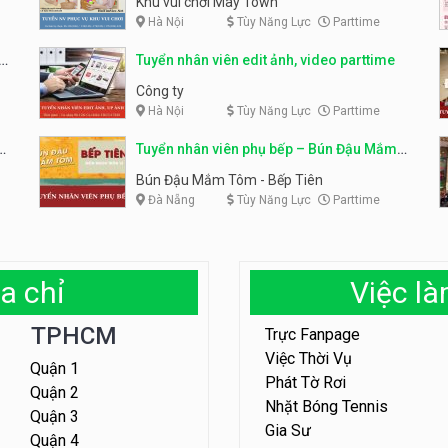
Khu vui chơi May Town
Hà Nội
Tùy Năng Lực
Parttime
e
Tuyển nhân viên edit ảnh, video parttime
Công ty
Hà Nội
Tùy Năng Lực
Parttime
em
Tuyển nhân viên phụ bếp – Bún Đậu Mắm
Tôm – Bếp Tiên
Bún Đậu Mắm Tôm - Bếp Tiên
Đà Nẵng
Tùy Năng Lực
Parttime
a chỉ
Việc l
TPHCM
Trực Fanpage
Việc Thời Vụ
Quận 1
Phát Tờ Rơi
Quận 2
Nhặt Bóng Tennis
Quận 3
Gia Sư
Quận 4