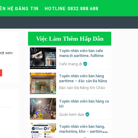
IÊN HỆ ĐĂNG TIN
HOTLINE 0832.888.688
Việc Làm Thêm Hấp Dẫn
Tuyển nhân viên bán cafe
ượt xem
mang đi parttime, fulltime
Cafe mang đi
Tuyển nhân viên bán hàng
parttime – đặc sản Đà Nẵng
Đặc sản Đà Nẵng Xin Chào
Tuyển nhân viên bán hàng ca
tối
Quán kem dừa
Tuyển nhân viên bán hàng,
marketing, kho – parttime,
fulltime