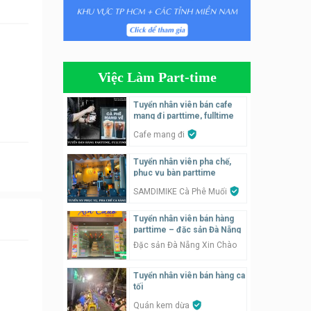
Tuyển nhân viên phụ quán ăn
– hỗ trợ ăn ở
Quán bánh đa cua
Việc Làm Part-time
Tuyển nhân viên bán hàng
parttime
Tuyển nhân viên bán cafe
mang đi parttime, fulltime
GÀ GÔ FASTFOOD
Cafe mang đi
Tuyển nhân viên bán hàng
Tuyển nhân viên pha chế,
parttime
phục vụ bàn parttime
Húp Tea
SAMDIMIKE Cà Phê Muối
Tuyển nhân viên pha chế
Tuyển nhân viên bán hàng
tiệm trà sữa
parttime – đặc sản Đà Nẵng
TRÀ SỮA THÁI LAN
Đặc sản Đà Nẵng Xin Chào
SONGKRAN
Tuyển nhân viên bán hàng ca
Tuyển nhân viên tư vấn bán
tối
hàng tiệm bánh ngọt
Quán kem dừa
Tiệm bánh ngọt