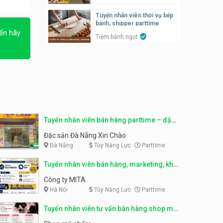
Tuyển nhân viên thời vụ bếp
Tuyển nhân viên pha chế,
bánh, shipper parttime
phục vụ bàn
ển hãy
Tiệm bánh ngọt
SNACK BAR NHẬT
Tuyển nhân viên bán hàng,
marketing, kho – parttime,
Tuyển quản lý, kế toán ca,
fulltime
bếp, bếp chính lương cao
Công ty MITA
Nhà hàng Phố Men Chill
Tuyển nhân viên đóng gói
partime, fulltime
Tuyển nhân viên đóng gói
parttime
Tuyển nhân viên bán hàng parttime – đặc
Shop online
Shop online
sản Đà Nẵng
Đặc sản Đà Nẵng Xin Chào
Đà Nẵng
Tùy Năng Lực
Parttime
Tuyển nhân viên phục vụ
khu vui chơi parttime linh
Tuyển nhân viên phục vụ
động
bàn, phụ bếp
Tuyển nhân viên bán hàng, marketing, kho
Khu vui chơi May Town
MEEAWN TOWN x Chim quay
– parttime, fulltime
Công ty MITA
Hà Nội
Tùy Năng Lực
Parttime
Tuyển nhân viên tư vấn bán
hàng shop mỹ phẩm
Tuyển nhân viên phục vụ
bàn parttime
Tuyển nhân viên tư vấn bán hàng shop mỹ
Shop mỹ phẩm
phẩm
Quán ăn, Cafe