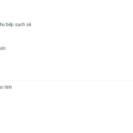
khu bếp sạch sẽ
món
n tình