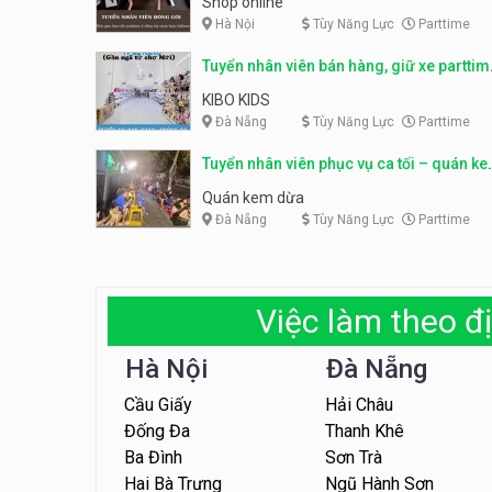
Shop online
Hà Nội
Tùy Năng Lực
Parttime
Tuyển nhân viên bán hàng, giữ xe parttim
– Kibo Kid
KIBO KIDS
Đà Nẵng
Tùy Năng Lực
Parttime
Tuyển nhân viên phục vụ ca tối – quán k
dừa
Quán kem dừa
Đà Nẵng
Tùy Năng Lực
Parttime
Việc làm theo đị
Hà Nội
Đà Nẵng
Cầu Giấy
Hải Châu
Đống Đa
Thanh Khê
Ba Đình
Sơn Trà
Hai Bà Trưng
Ngũ Hành Sơn