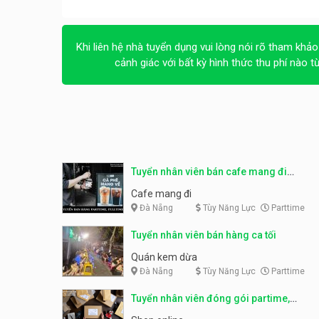
Khi liên hệ nhà tuyển dụng vui lòng nói rõ tham khảo
cảnh giác với bất kỳ hình thức thu phí nào t
Tuyển nhân viên bán cafe mang đi
parttime, fulltime
Cafe mang đi
Đà Nẵng
Tùy Năng Lực
Parttime
Tuyển nhân viên bán hàng ca tối
Quán kem dừa
Đà Nẵng
Tùy Năng Lực
Parttime
Tuyển nhân viên đóng gói partime,
fulltime