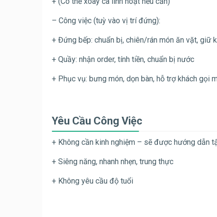
+ (Có thể xoay ca linh hoạt nếu cần)
– Công việc (tuỳ vào vị trí đứng):
+ Đứng bếp: chuẩn bị, chiên/rán món ăn vặt, giữ 
+ Quầy: nhận order, tính tiền, chuẩn bị nước
+ Phục vụ: bưng món, dọn bàn, hỗ trợ khách gọi 
Yêu Cầu Công Việc
+ Không cần kinh nghiệm – sẽ được hướng dẫn tậ
+ Siêng năng, nhanh nhẹn, trung thực
+ Không yêu cầu độ tuổi