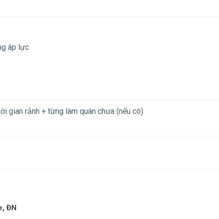
ng áp lực
ời gian rảnh + từng làm quán chưa (nếu có)
e, ĐN