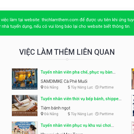
 việc làm tại website:
thichlamthem.com
để được ưu tiên khi ứng tuy
ừ nhà tuyển dụng, nếu có vui lòng báo lại cho website biết thông tin.
VIỆC LÀM THÊM LIÊN QUAN
Tuyển nhân viên pha chế, phục vụ bàn
parttime
SAMDIMIKE Cà Phê Muối
Đà Nẵng
Tùy Năng Lực
Parttime
Tuyển nhân viên thời vụ bếp bánh, shipper
parttime
Tiệm bánh ngọt
Đà Nẵng
Tùy Năng Lực
Parttime
Tuyển nhân viên phục vụ khu vui chơi
parttime linh động