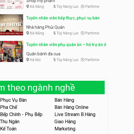
Shop mỹ phẩm
Đà Nẵng
Tùy Năng Lực
Parttime
Tuyển nhân viên bán hàng,
giữ xe parttime – Kibo Kid
Tuyển nhân viên content,
Tuyển nhân viên tiếp thực, phục vụ bàn
trực page, thu ngân parttime
KIBO KIDS
lương cao
GRAVI ESCAPE ROOM
Nhà hàng Phủi Quán
Đà Nẵng
Tùy Năng Lực
Parttime
Tuyển nhân viên edit ảnh,
video parttime
Tuyển nhân viên phụ quán ăn – hỗ trợ ăn ở
Công ty
Quán bánh đa cua
Hà Nội
Tùy Năng Lực
Parttime
Tuyển nhân viên tiếp thực,
phục vụ bàn
Nhà hàng Phủi Quán
àm theo ngành nghề
Tuyển nhân viên phục vụ ca
tối – quán kem dừa
Phục Vụ Bàn
Bán Hàng
Quán kem dừa
Pha Chế
Bán Hàng Online
Bếp Chính - Phụ Bếp
Live Stream B.Hàng
Tuyển nhân viên phụ bếp –
Bún Đậu Mắm Tôm – Bếp
Thu Ngân
Giao Hàng
Tiên
Bún Đậu Mắm Tôm - Bếp Tiên
Kế Toán
Marketing