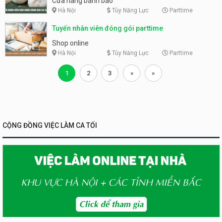
Cửa hàng bánh bao
Hà Nội
Tùy Năng Lực
Parttime
Tuyển nhân viên đóng gói parttime
Shop online
Hà Nội
Tùy Năng Lực
Parttime
1
2
3
»
»
CỘNG ĐỒNG VIỆC LÀM CA TỐI