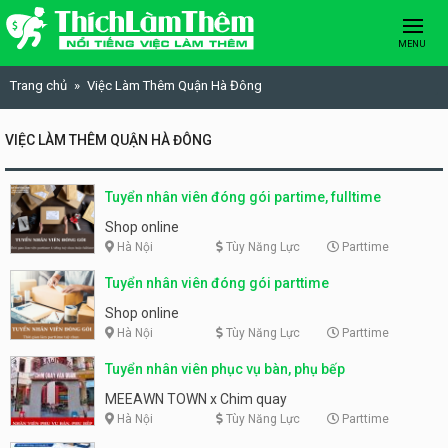
Skip to content
MENU
Trang chủ
Việc Làm Thêm Quận Hà Đông
VIỆC LÀM THÊM QUẬN HÀ ĐÔNG
Tuyển nhân viên đóng gói partime, fulltime
Shop online
Hà Nội
Tùy Năng Lực
Parttime
Tuyển nhân viên đóng gói parttime
Shop online
Hà Nội
Tùy Năng Lực
Parttime
Tuyển nhân viên phục vụ bàn, phụ bếp
MEEAWN TOWN x Chim quay
Hà Nội
Tùy Năng Lực
Parttime