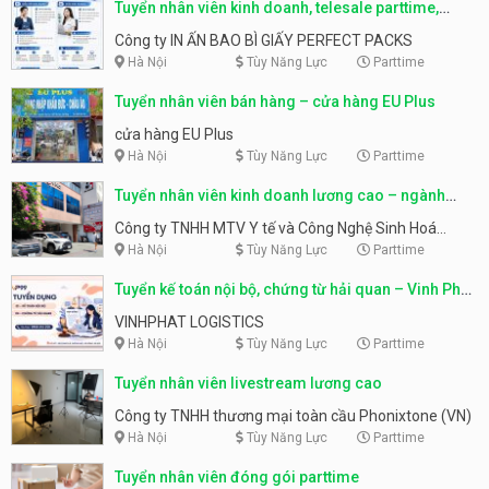
Tuyển nhân viên kinh doanh, telesale parttime,
fulltime
Công ty IN ẤN BAO BÌ GIẤY PERFECT PACKS
Hà Nội
Tùy Năng Lực
Parttime
Tuyển nhân viên bán hàng – cửa hàng EU Plus
cửa hàng EU Plus
Hà Nội
Tùy Năng Lực
Parttime
Tuyển nhân viên kinh doanh lương cao – ngành
thiết bị y tế
Công ty TNHH MTV Y tế và Công Nghệ Sinh Hoá
NOVA
Hà Nội
Tùy Năng Lực
Parttime
Tuyển kế toán nội bộ, chứng từ hải quan – Vinh Phát
Logistics
VINHPHAT LOGISTICS
Hà Nội
Tùy Năng Lực
Parttime
Tuyển nhân viên livestream lương cao
Công ty TNHH thương mại toàn cầu Phonixtone (VN)
Hà Nội
Tùy Năng Lực
Parttime
Tuyển nhân viên đóng gói parttime