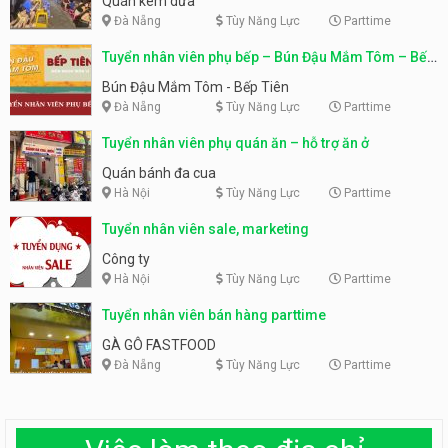
Quán kem dừa
Đà Nẵng
Tùy Năng Lực
Parttime
Tuyển nhân viên phụ bếp – Bún Đậu Mắm Tôm – Bếp
Tiên
Bún Đậu Mắm Tôm - Bếp Tiên
Đà Nẵng
Tùy Năng Lực
Parttime
Tuyển nhân viên phụ quán ăn – hỗ trợ ăn ở
Quán bánh đa cua
Hà Nội
Tùy Năng Lực
Parttime
Tuyển nhân viên sale, marketing
Công ty
Hà Nội
Tùy Năng Lực
Parttime
Tuyển nhân viên bán hàng parttime
GÀ GÔ FASTFOOD
Đà Nẵng
Tùy Năng Lực
Parttime