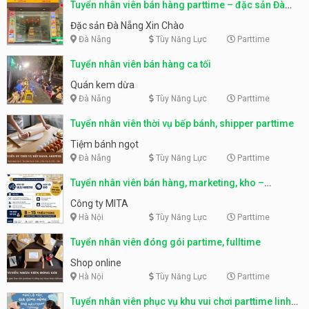
Tuyển nhân viên bán hàng parttime – đặc sản Đà
Nẵng
Đặc sản Đà Nẵng Xin Chào
Đà Nẵng
Tùy Năng Lực
Parttime
Tuyển nhân viên bán hàng ca tối
Quán kem dừa
Đà Nẵng
Tùy Năng Lực
Parttime
Tuyển nhân viên thời vụ bếp bánh, shipper parttime
Tiệm bánh ngọt
Đà Nẵng
Tùy Năng Lực
Parttime
Tuyển nhân viên bán hàng, marketing, kho –
parttime, fulltime
Công ty MITA
Hà Nội
Tùy Năng Lực
Parttime
Tuyển nhân viên đóng gói partime, fulltime
Shop online
Hà Nội
Tùy Năng Lực
Parttime
Tuyển nhân viên phục vụ khu vui chơi parttime linh