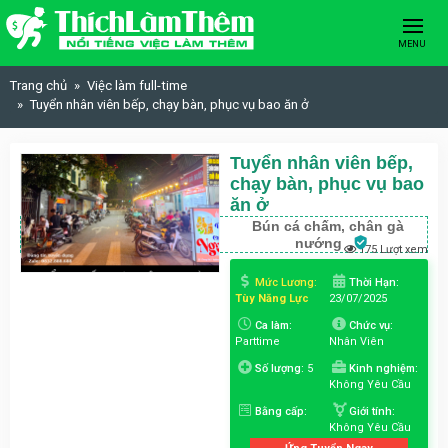
Skip to content
MENU
Trang chủ
Việc làm full-time
Tuyển nhân viên bếp, chạy bàn, phục vụ bao ăn ở
Tuyển nhân viên bếp,
chạy bàn, phục vụ bao
ăn ở
Bún cá chấm, chân gà
nướng
175 Lượt xem
Mức Lương:
Thời Hạn:
Tùy Năng Lực
23/07/2025
Ca làm:
Chức vụ:
Parttime
Nhân Viên
Số lượng:
5
Kinh nghiệm:
Không Yêu Cầu
Bằng cấp:
Giới tính:
Không Yêu Cầu