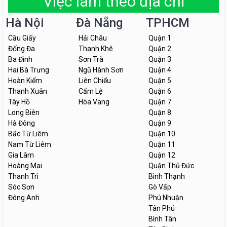
Việc làm theo địa chỉ
Hà Nội
Đà Nẵng
TPHCM
Cầu Giấy
Hải Châu
Quận 1
Đống Đa
Thanh Khê
Quận 2
Ba Đình
Sơn Trà
Quận 3
Hai Bà Trưng
Ngũ Hành Sơn
Quận 4
Hoàn Kiếm
Liên Chiểu
Quận 5
Thanh Xuân
Cẩm Lệ
Quận 6
Tây Hồ
Hòa Vang
Quận 7
Long Biên
Quận 8
Hà Đông
Quận 9
Bắc Từ Liêm
Quận 10
Nam Từ Liêm
Quận 11
Gia Lâm
Quận 12
Hoàng Mai
Quận Thủ Đức
Thanh Trì
Bình Thạnh
Sóc Sơn
Gò Vấp
Đông Anh
Phú Nhuận
Tân Phú
Bình Tân