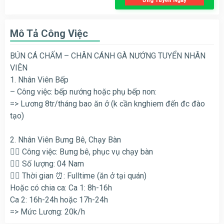
Ứng Tuyển Ngay
Mô Tả Công Việc
BÚN CÁ CHẤM – CHÂN CÁNH GÀ NƯỚNG TUYỂN NHÂN
VIÊN
1. Nhân Viên Bếp
– Công việc: bếp nướng hoặc phụ bếp non:
=> Lương 8tr/tháng bao ăn ở (k cần knghiem đến đc đào
tạo)
2. Nhân Viên Bưng Bê, Chạy Bàn
👉🏻 Công việc: Bưng bê, phục vụ chạy bàn
👉🏻 Số lượng: 04 Nam
👉🏻 Thời gian ⏰: Fulltime (ăn ở tại quán)
Hoặc có chia ca: Ca 1: 8h-16h
Ca 2: 16h-24h hoặc 17h-24h
=> Mức Lương: 20k/h