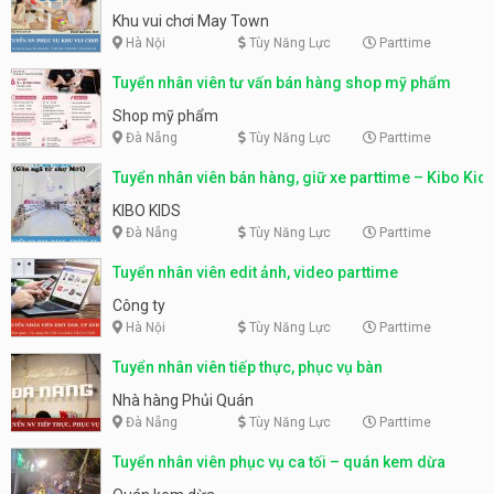
động
Khu vui chơi May Town
Hà Nội
Tùy Năng Lực
Parttime
Tuyển nhân viên tư vấn bán hàng shop mỹ phẩm
Shop mỹ phẩm
Đà Nẵng
Tùy Năng Lực
Parttime
Tuyển nhân viên bán hàng, giữ xe parttime – Kibo Kid
KIBO KIDS
Đà Nẵng
Tùy Năng Lực
Parttime
Tuyển nhân viên edit ảnh, video parttime
Công ty
Hà Nội
Tùy Năng Lực
Parttime
Tuyển nhân viên tiếp thực, phục vụ bàn
Nhà hàng Phủi Quán
Đà Nẵng
Tùy Năng Lực
Parttime
Tuyển nhân viên phục vụ ca tối – quán kem dừa