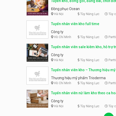
Tuyển kho, đóng gói, đăng bài, chốt đơ
toán nội bộ
Đồng phục Ocean
Hà Nội
Tùy Năng Lực
Tùy 
Tuyển nhân viên kho full time
Công ty
Hồ Chí Minh
Tùy Năng Lực
Partt
Tuyển nhân viên sale kiêm kho, hỗ trợ t
thông
Công ty
Hà Nội
Tùy Năng Lực
Partt
Tuyển nhân viên kho – Thương hiệu m
Trioderma
Thương hiệu mỹ phẩm Trioderma
Hồ Chí Minh
Tùy Năng Lực
Partt
Tuyển nhân viên nữ làm kho theo ca hoặ
time
Công ty
Hà Nội
Tùy Năng Lực
Tùy 