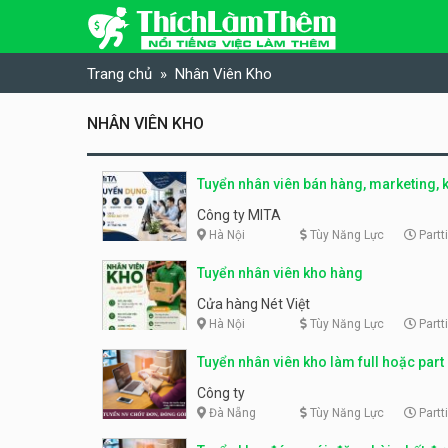
Skip to content
Trang chủ
Nhân Viên Kho
NHÂN VIÊN KHO
Tuyển nhân viên bán hàng, marketing, k
kho – parttime, fulltime
Công ty MITA
Hà Nội
Tùy Năng Lực
Partt
Tuyển nhân viên kho hàng
Cửa hàng Nét Việt
Hà Nội
Tùy Năng Lực
Partt
Tuyển nhân viên kho làm full hoặc part
Công ty
Đà Nẵng
Tùy Năng Lực
Partt