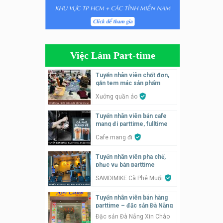
Tuyển nhân viên tiếp thực,
phục vụ bàn
Nhà hàng Phủi Quán
Việc Làm Part-time
Tuyển nhân viên phụ quán ăn
– hỗ trợ ăn ở
Tuyển nhân viên chốt đơn,
gắn tem mác sản phẩm
Quán bánh đa cua
Xưởng quần áo
Tuyển nhân viên bán hàng
Tuyển nhân viên bán cafe
parttime
mang đi parttime, fulltime
GÀ GÔ FASTFOOD
Cafe mang đi
Tuyển nhân viên bán hàng
Tuyển nhân viên pha chế,
parttime
phục vụ bàn parttime
Húp Tea
SAMDIMIKE Cà Phê Muối
Tuyển nhân viên bán hàng
Tuyển nhân viên pha chế
parttime – đặc sản Đà Nẵng
tiệm trà sữa
Đặc sản Đà Nẵng Xin Chào
TRÀ SỮA THÁI LAN