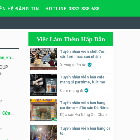
IÊN HỆ ĐĂNG TIN
HOTLINE 0832.888.688
Việc Làm Thêm Hấp Dẫn
Tuyển nhân viên chốt đơn,
gắn tem mác sản phẩm
án, kho
Xưởng quần áo
ROUP
e
Tuyển nhân viên bán cafe
mang đi parttime, fulltime
Cafe mang đi
ọn
Tuyển nhân viên bán hàng
parttime – đặc sản Đà Nẵng
– Cửa
Đặc sản Đà Nẵng Xin Chào
Tuyển nhân viên bán hàng ca
ọn
tối