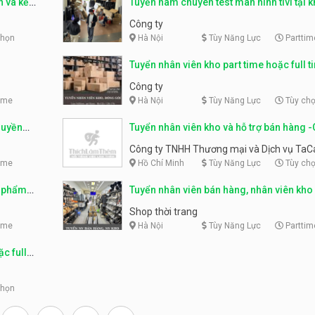
n và kế
Tuyển nam chuyên test màn hình tivi tại 
part time
Công ty
chọn
Hà Nội
Tùy Năng Lực
Parttim
Tuyển nhân viên kho part time hoặc full t
Công ty
ime
Hà Nội
Tùy Năng Lực
Tùy ch
ruyền
Tuyển nhân viên kho và hỗ trợ bán hàng -
TNHH Thương mại và Dịch vụ TaCaDa
Công ty TNHH Thương mại và Dịch vụ Ta
ime
Hồ Chí Minh
Tùy Năng Lực
Tùy ch
ỹ phẩm
Tuyển nhân viên bán hàng, nhân viên kho
Shop thời trang
ime
Hà Nội
Tùy Năng Lực
Parttim
c full
chọn