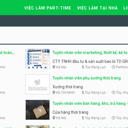
VIỆC LÀM PART-TIME
VIỆC LÀM TẠI NHÀ
L
ế toán,
Tuyển nhân viên marketing, thiết kế, kế to
lương cao
CTY TNHH đầu tư & sản xuất bao bì TD G
ime
Hà Nội
Tùy Năng Lực
Parttim
Tuyển nhân viên phụ xưởng thời trang
Xưởng thời trang
ime
Hồ Chí Minh
Tùy Năng Lực
Tùy ch
Tuyển nhân viên bán hàng, kho, trả hàng 
hàng thời trang
Cửa hàng thời trang
ime
Hà Nội
Tùy Năng Lực
Tùy ch