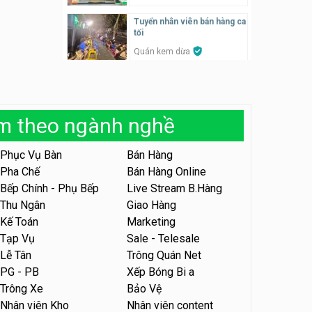
SONGKRAN
Tuyển nhân viên bán hàng ca
Tuyển nhân viên tư vấn bán
tối
hàng tiệm bánh ngọt
Quán kem dừa
Tiệm bánh ngọt
Tuyển nhân viên thời vụ bếp
bánh, shipper parttime
Tuyển nhân viên pha chế,
phục vụ bàn
Tiệm bánh ngọt
àm theo ngành nghề
SNACK BAR NHẬT
Tuyển nhân viên bán hàng,
marketing, kế toán, kho –
Phục Vụ Bàn
Bán Hàng
Tuyển quản lý, kế toán ca,
parttime, fulltime
bếp, bếp chính lương cao
Pha Chế
Bán Hàng Online
Công ty MITA
Nhà hàng Phố Men Chill
Bếp Chính - Phụ Bếp
Live Stream B.Hàng
Thu Ngân
Giao Hàng
Tuyển nhân viên đóng gói
partime, fulltime
Tuyển nhân viên đóng gói
Kế Toán
Marketing
parttime
Shop online
Tạp Vụ
Sale - Telesale
Shop online
Lễ Tân
Trông Quán Net
Tuyển nhân viên phục vụ
PG - PB
Xếp Bóng Bi a
khu vui chơi parttime linh
Tuyển nhân viên phục vụ
Trông Xe
Bảo Vệ
động
bàn, phụ bếp
Khu vui chơi May Town
Nhân viên Kho
Nhân viên content
MEEAWN TOWN x Chim quay