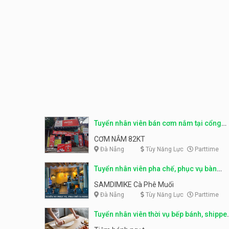
Tuyển nhân viên bán cơm nắm tại cổng
trường
CƠM NẮM 82KT
Đà Nẵng
Tùy Năng Lực
Parttime
Tuyển nhân viên pha chế, phục vụ bàn
parttime
SAMDIMIKE Cà Phê Muối
Đà Nẵng
Tùy Năng Lực
Parttime
Tuyển nhân viên thời vụ bếp bánh, shippe
parttime