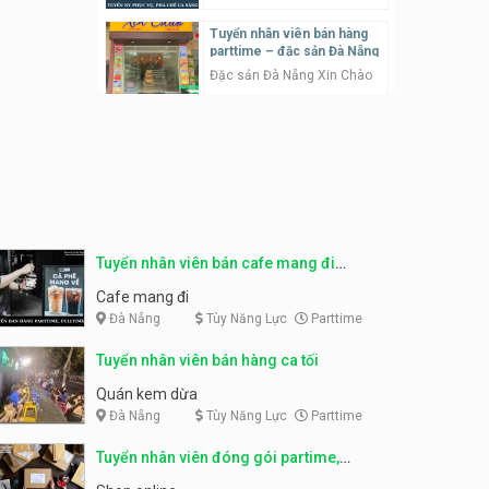
Tuyển nhân viên bán hàng
Tuyển nhân viên pha chế
parttime – đặc sản Đà Nẵng
tiệm trà sữa
Đặc sản Đà Nẵng Xin Chào
TRÀ SỮA THÁI LAN
SONGKRAN
Tuyển nhân viên bán hàng ca
tối
Tuyển nhân viên tư vấn bán
hàng tiệm bánh ngọt
Quán kem dừa
Tiệm bánh ngọt
Tuyển nhân viên thời vụ bếp
bánh, shipper parttime
Tuyển nhân viên pha chế,
phục vụ bàn
Tuyển nhân viên bán cafe mang đi
Tiệm bánh ngọt
SNACK BAR NHẬT
parttime, fulltime
Cafe mang đi
Đà Nẵng
Tùy Năng Lực
Parttime
Tuyển nhân viên bán hàng,
marketing, kế toán, kho –
Tuyển quản lý, kế toán ca,
parttime, fulltime
bếp, bếp chính lương cao
Tuyển nhân viên bán hàng ca tối
Công ty MITA
Nhà hàng Phố Men Chill
Quán kem dừa
Đà Nẵng
Tùy Năng Lực
Parttime
Tuyển nhân viên đóng gói
partime, fulltime
Tuyển nhân viên đóng gói
parttime
Tuyển nhân viên đóng gói partime,
Shop online
fulltime
Shop online