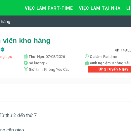
VIỆC LÀM PART-TIME
VIỆC LÀM TẠI NHÀ
L
 hàng
 viên kho hàng
t
148 L
ăng Lực
Thời Hạn:
07/08/2026
Ca làm:
Parttime
n
Số lượng:
2
Kinh nghiệm:
Không Yêu
Ứng Tuyển Ngay
Giới tính:
Không Yêu Cầu
Từ thứ 2 đến thứ 7.
ng cấp giao.