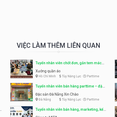
VIỆC LÀM THÊM LIÊN QUAN
Tuyển nhân viên chốt đơn, gắn tem mác
sản phẩm
Xưởng quần áo
Hồ Chí Minh
Tùy Năng Lực
Parttime
Tuyển nhân viên bán hàng parttime – đặc
sản Đà Nẵng
Đặc sản Đà Nẵng Xin Chào
Đà Nẵng
Tùy Năng Lực
Parttime
r
Tuyển nhân viên bán hàng, marketing, kế
toán, kho – parttime, fulltime