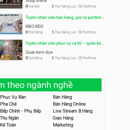
Shop online
Hà Nội
Tùy Năng Lực
Parttime
Tuyển nhân viên phục vụ
khu vui chơi parttime linh
Tuyển nhân viên phục vụ
động
Tuyển nhân viên bán hàng, giữ xe parttime
bàn, phụ bếp
Khu vui chơi May Town
MEEAWN TOWN x Chim quay
– Kibo Kid
KIBO KIDS
Đà Nẵng
Tùy Năng Lực
Parttime
Tuyển nhân viên tư vấn bán
hàng shop mỹ phẩm
Tuyển nhân viên phục vụ ca tối – quán kem
Shop mỹ phẩm
dừa
Quán kem dừa
Đà Nẵng
Tùy Năng Lực
Parttime
Tuyển nhân viên bán hàng,
giữ xe parttime – Kibo Kid
KIBO KIDS
àm theo ngành nghề
Tuyển nhân viên edit ảnh,
video parttime
Phục Vụ Bàn
Bán Hàng
Công ty
Pha Chế
Bán Hàng Online
Bếp Chính - Phụ Bếp
Live Stream B.Hàng
Tuyển nhân viên tiếp thực,
phục vụ bàn
Thu Ngân
Giao Hàng
Kế Toán
Marketing
Nhà hàng Phủi Quán