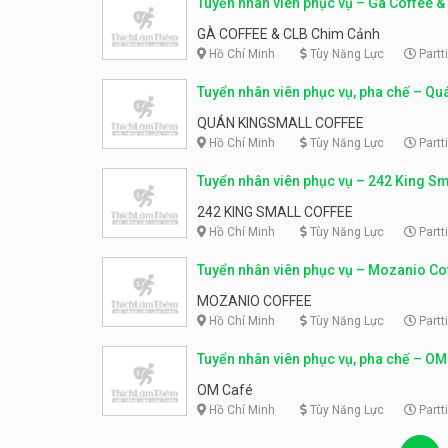
Tuyển nhân viên phục vụ – Gà Coffee &
Chim Cảnh
GÀ COFFEE & CLB Chim Cảnh
Hồ Chí Minh
Tùy Năng Lực
Partt
Tuyển nhân viên phục vụ, pha chế – Qu
Kingsmall Coffee
QUÁN KINGSMALL COFFEE
Hồ Chí Minh
Tùy Năng Lực
Partt
Tuyển nhân viên phục vụ – 242 King Sm
Coffee
242 KING SMALL COFFEE
Hồ Chí Minh
Tùy Năng Lực
Partt
Tuyển nhân viên phục vụ – Mozanio Co
MOZANIO COFFEE
Hồ Chí Minh
Tùy Năng Lực
Partt
Tuyển nhân viên phục vụ, pha chế – OM
OM Café
Hồ Chí Minh
Tùy Năng Lực
Partt