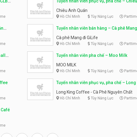
 CLB
Tuyển nhân viên phục vụ, pha chế – Chiê
Quán
Chiêu Anh Quán
ime
Hồ Chí Minh
Tùy Năng Lực
Parttim
án
Tuyển nhân viên bán hàng – Cà phê Mang
GiLife
Cà phê Mang đi GiLife
ime
Hồ Chí Minh
Tùy Năng Lực
Parttim
all
Tuyển nhân viên pha chế – Moo Milk
MOO MILK
ime
Hồ Chí Minh
Tùy Năng Lực
Parttim
ffee
Tuyển nhân viên phục vụ, pha chế – Long
Coffee – Cà Phê Nguyên Chất
Long King Coffee - Cà Phê Nguyên Chất
ime
Hồ Chí Minh
Tùy Năng Lực
Parttim
 Café
ime