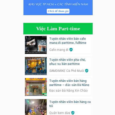
Tuyển nhân viên phụ quán ăn
– hỗ trợ ăn ở
Quán bánh đa cua
Việc Làm Part-time
Tuyển nhân viên bán hàng
parttime
Tuyển nhân viên bán cafe
mang đi parttime, fulltime
GÀ GÔ FASTFOOD
Cafe mang đi
Tuyển nhân viên bán hàng
Tuyển nhân viên pha chế,
parttime
phục vụ bàn parttime
Húp Tea
SAMDIMIKE Cà Phê Muối
Tuyển nhân viên pha chế
Tuyển nhân viên bán hàng
tiệm trà sữa
parttime – đặc sản Đà Nẵng
TRÀ SỮA THÁI LAN
Đặc sản Đà Nẵng Xin Chào
SONGKRAN
Tuyển nhân viên bán hàng ca
Tuyển nhân viên tư vấn bán
tối
hàng tiệm bánh ngọt
Quán kem dừa
Tiệm bánh ngọt