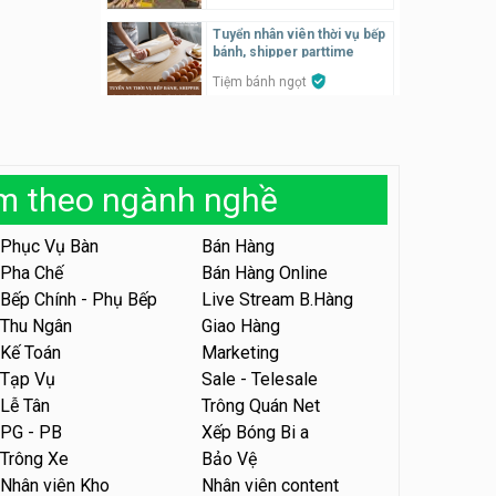
Tuyển nhân viên thời vụ bếp
Tuyển nhân viên pha chế,
bánh, shipper parttime
phục vụ bàn
Tiệm bánh ngọt
SNACK BAR NHẬT
Tuyển nhân viên bán hàng,
marketing, kho – parttime,
Tuyển quản lý, kế toán ca,
fulltime
bếp, bếp chính lương cao
Công ty MITA
àm theo ngành nghề
Nhà hàng Phố Men Chill
Tuyển nhân viên đóng gói
partime, fulltime
Phục Vụ Bàn
Bán Hàng
Tuyển nhân viên đóng gói
parttime
Pha Chế
Bán Hàng Online
Shop online
Shop online
Bếp Chính - Phụ Bếp
Live Stream B.Hàng
Thu Ngân
Giao Hàng
Tuyển nhân viên phục vụ
khu vui chơi parttime linh
Tuyển nhân viên phục vụ
Kế Toán
Marketing
động
bàn, phụ bếp
Khu vui chơi May Town
Tạp Vụ
Sale - Telesale
MEEAWN TOWN x Chim quay
Lễ Tân
Trông Quán Net
Tuyển nhân viên tư vấn bán
PG - PB
Xếp Bóng Bi a
hàng shop mỹ phẩm
Tuyển nhân viên phục vụ
Trông Xe
Bảo Vệ
bàn parttime
Shop mỹ phẩm
Nhân viên Kho
Nhân viên content
Quán ăn, Cafe