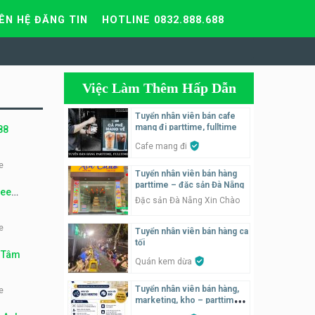
IÊN HỆ ĐĂNG TIN
HOTLINE 0832.888.688
Việc Làm Thêm Hấp Dẫn
Tuyển nhân viên bán cafe
mang đi parttime, fulltime
88
Cafe mang đi
e
Tuyển nhân viên bán hàng
parttime – đặc sản Đà Nẵng
fee
Đặc sản Đà Nẵng Xin Chào
e
Tuyển nhân viên bán hàng ca
tối
t Tâm
Quán kem dừa
Tuyển nhân viên bán hàng,
e
marketing, kho – parttime,
fulltime