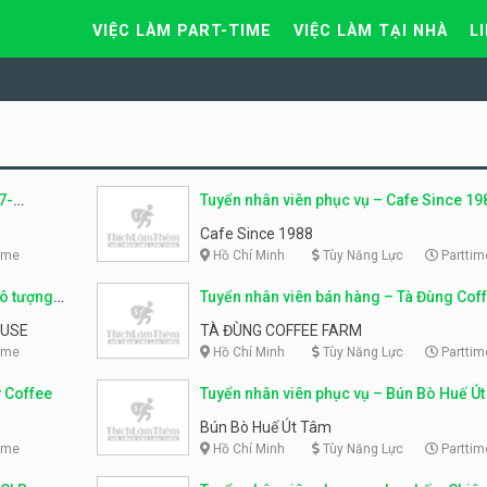
VIỆC LÀM PART-TIME
VIỆC LÀM TẠI NHÀ
L
7-
Tuyển nhân viên phục vụ – Cafe Since 19
Cafe Since 1988
ime
Hồ Chí Minh
Tùy Năng Lực
Parttim
tô tượng-
Tuyển nhân viên bán hàng – Tà Đùng Cof
Fram
OUSE
TÀ ĐÙNG COFFEE FARM
ime
Hồ Chí Minh
Tùy Năng Lực
Parttim
ư Coffee
Tuyển nhân viên phục vụ – Bún Bò Huế Ú
Bún Bò Huế Út Tâm
ime
Hồ Chí Minh
Tùy Năng Lực
Parttim