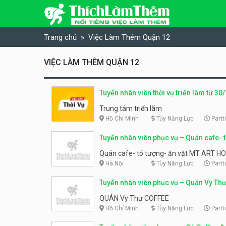
Skip to content
Trang chủ
Việc Làm Thêm Quận 12
VIỆC LÀM THÊM QUẬN 12
Tuyển nhân viên thời vụ triển lãm từ 30/
1/8/2026
Trung tâm triển lãm
Hồ Chí Minh
Tùy Năng Lực
Partt
Tuyển nhân viên phục vụ – Quán cafe- 
ăn vặt MT ART HOUSE
Quán cafe- tô tượng- ăn vặt MT ART H
Hà Nội
Tùy Năng Lực
Partt
Tuyển nhân viên phục vụ – Quán Vy Th
QUÁN Vy Thư COFFEE
Hồ Chí Minh
Tùy Năng Lực
Partt