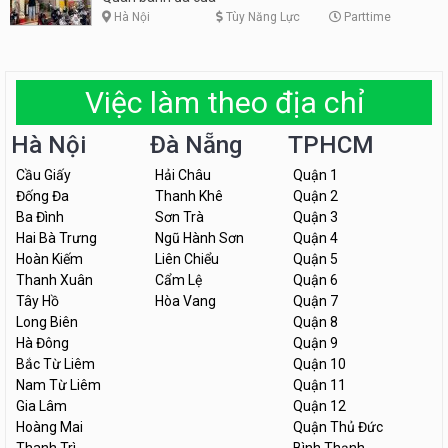
Hà Nội
Tùy Năng Lực
Parttime
Việc làm theo địa chỉ
Hà Nội
Đà Nẵng
TPHCM
Cầu Giấy
Hải Châu
Quận 1
Đống Đa
Thanh Khê
Quận 2
Ba Đình
Sơn Trà
Quận 3
Hai Bà Trưng
Ngũ Hành Sơn
Quận 4
Hoàn Kiếm
Liên Chiểu
Quận 5
Thanh Xuân
Cẩm Lệ
Quận 6
Tây Hồ
Hòa Vang
Quận 7
Long Biên
Quận 8
Hà Đông
Quận 9
Bắc Từ Liêm
Quận 10
Nam Từ Liêm
Quận 11
Gia Lâm
Quận 12
Hoàng Mai
Quận Thủ Đức