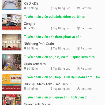
KIBO KIDS
Đà Nẵng
Tùy Năng Lực
Parttime
Tuyển nhân viên edit ảnh, video parttime
Công ty
Hà Nội
Tùy Năng Lực
Parttime
Tuyển nhân viên tiếp thực, phục vụ bàn
Nhà hàng Phủi Quán
Đà Nẵng
Tùy Năng Lực
Parttime
Tuyển nhân viên phục vụ ca tối – quán kem dừa
Quán kem dừa
Đà Nẵng
Tùy Năng Lực
Parttime
Tuyển nhân viên phụ bếp – Bún Đậu Mắm Tôm – Bếp
Tiên
Bún Đậu Mắm Tôm - Bếp Tiên
Đà Nẵng
Tùy Năng Lực
Parttime
Tuyển nhân viên phụ quán ăn – hỗ trợ ăn ở
Quán bánh đa cua