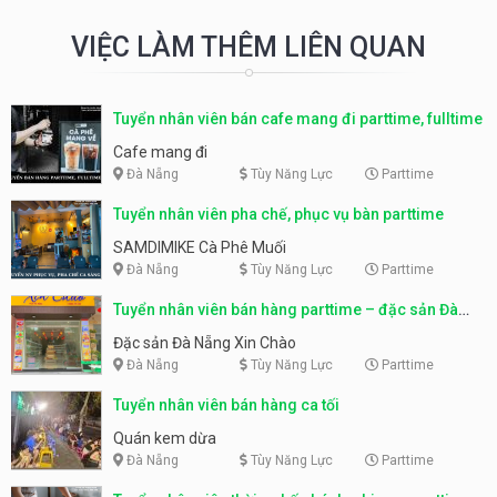
VIỆC LÀM THÊM LIÊN QUAN
Tuyển nhân viên bán cafe mang đi parttime, fulltime
Cafe mang đi
Đà Nẵng
Tùy Năng Lực
Parttime
Tuyển nhân viên pha chế, phục vụ bàn parttime
SAMDIMIKE Cà Phê Muối
Đà Nẵng
Tùy Năng Lực
Parttime
Tuyển nhân viên bán hàng parttime – đặc sản Đà
Nẵng
Đặc sản Đà Nẵng Xin Chào
Đà Nẵng
Tùy Năng Lực
Parttime
Tuyển nhân viên bán hàng ca tối
Quán kem dừa
Đà Nẵng
Tùy Năng Lực
Parttime