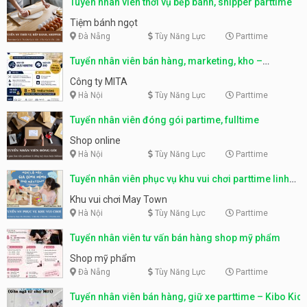
Tuyển nhân viên thời vụ bếp bánh, shipper parttime
Tiệm bánh ngọt
Đà Nẵng
Tùy Năng Lực
Parttime
Tuyển nhân viên bán hàng, marketing, kho –
parttime, fulltime
Công ty MITA
Hà Nội
Tùy Năng Lực
Parttime
Tuyển nhân viên đóng gói partime, fulltime
Shop online
Hà Nội
Tùy Năng Lực
Parttime
Tuyển nhân viên phục vụ khu vui chơi parttime linh
động
Khu vui chơi May Town
Hà Nội
Tùy Năng Lực
Parttime
Tuyển nhân viên tư vấn bán hàng shop mỹ phẩm
Shop mỹ phẩm
Đà Nẵng
Tùy Năng Lực
Parttime
Tuyển nhân viên bán hàng, giữ xe parttime – Kibo Kid