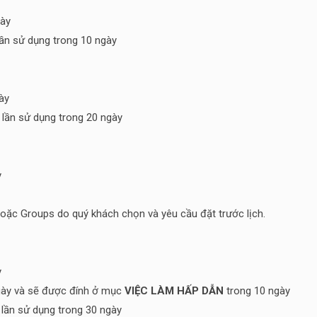
gày
lần sử dụng trong 10 ngày
ày
 lần sử dụng trong 20 ngày
y
ặc Groups do quý khách chọn và yêu cầu đặt trước lịch.
y
ngày và sẽ được đính ở mục
VIỆC LÀM HẤP DẪN
trong 10 ngày
 lần sử dụng trong 30 ngày