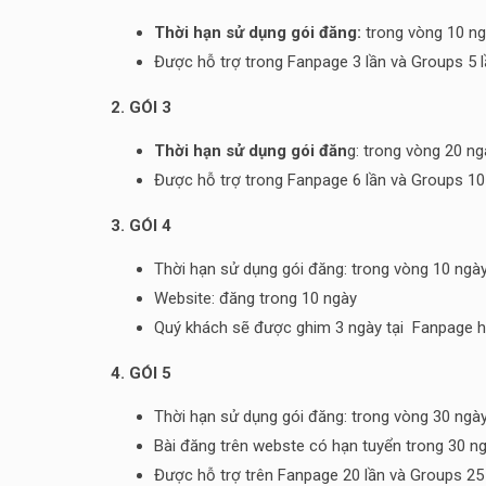
Thời hạn sử dụng gói đăng:
trong vòng 10 n
Được hỗ trợ trong Fanpage 3 lần và Groups 5 
2. GÓI 3
Thời hạn sử dụng gói đăn
g: trong vòng 20 ng
Được hỗ trợ trong Fanpage 6 lần và Groups 10
3. GÓI 4
Thời hạn sử dụng gói đăng: trong vòng 10 ngà
Website: đăng trong 10 ngày
Quý khách sẽ được ghim 3 ngày tại Fanpage ho
4. GÓI 5
Thời hạn sử dụng gói đăng: trong vòng 30 ngà
Bài đăng trên webste có hạn tuyển trong 30 
Được hỗ trợ trên Fanpage 20 lần và Groups 25