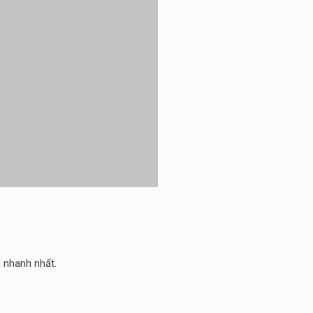
 nhanh nhất.