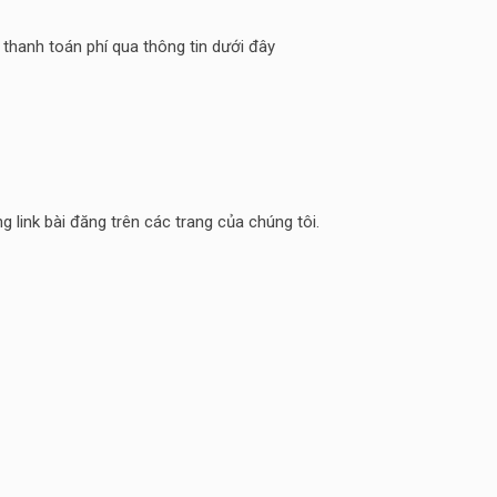
 thanh toán phí qua thông tin dưới đây
g link bài đăng trên các trang của chúng tôi.