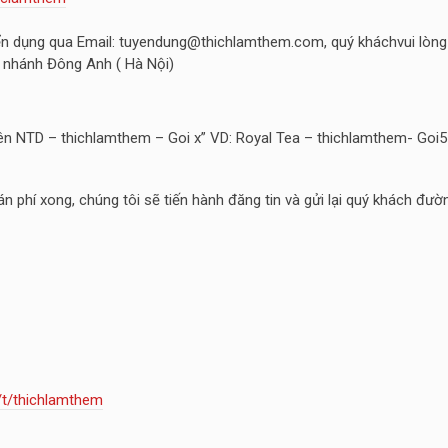
ển dụng qua Email:
tuyendung@thichlamthem.com
, quý kháchvui lòng
 nhánh Đông Anh ( Hà Nội)
 tên NTD – thichlamthem – Goi x” VD: Royal Tea – thichlamthem- Goi5
n phí xong, chúng tôi sẽ tiến hành đăng tin và gửi lại quý khách đườn
t/thichlamthem