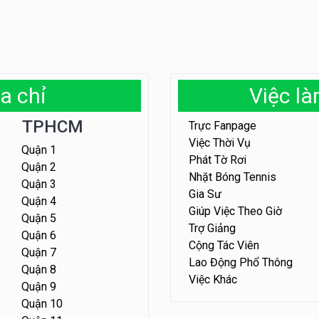
a chỉ
Việc l
TPHCM
Trực Fanpage
Việc Thời Vụ
Quận 1
Phát Tờ Rơi
Quận 2
Nhặt Bóng Tennis
Quận 3
Gia Sư
Quận 4
Giúp Việc Theo Giờ
Quận 5
Trợ Giảng
Quận 6
Cộng Tác Viên
Quận 7
Lao Động Phổ Thông
Quận 8
Việc Khác
Quận 9
Quận 10