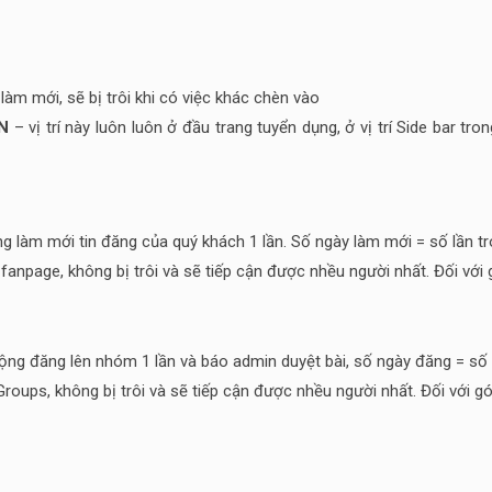
c làm mới, sẽ bị trôi khi có việc khác chèn vào
ẪN
– vị trí này luôn luôn ở đầu trang tuyển dụng, ở vị trí Side bar tr
 làm mới tin đăng của quý khách 1 lần. Số ngày làm mới = số lần tr
ên fanpage, không bị trôi và sẽ tiếp cận được nhều người nhất. Đối với
ng đăng lên nhóm 1 lần và báo admin duyệt bài, số ngày đăng = số 
n Groups, không bị trôi và sẽ tiếp cận được nhều người nhất. Đối với g