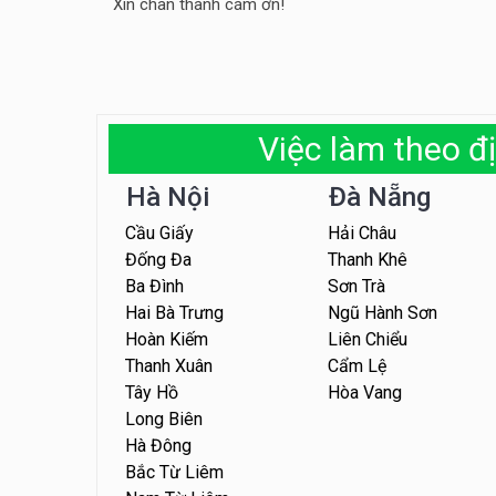
Xin chân thành cám ơn!
Việc làm theo đị
Hà Nội
Đà Nẵng
Cầu Giấy
Hải Châu
Đống Đa
Thanh Khê
Ba Đình
Sơn Trà
Hai Bà Trưng
Ngũ Hành Sơn
Hoàn Kiếm
Liên Chiểu
Thanh Xuân
Cẩm Lệ
Tây Hồ
Hòa Vang
Long Biên
Hà Đông
Bắc Từ Liêm