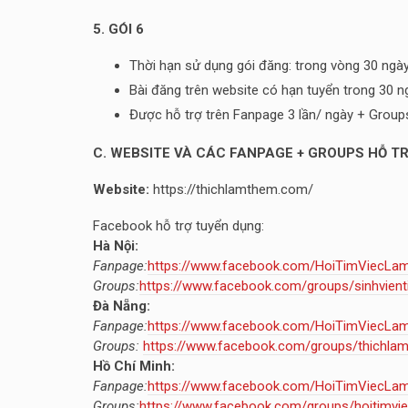
5. GÓI 6
Thời hạn sử dụng gói đăng: trong vòng 30 ngà
Bài đăng trên website có hạn tuyển trong 30 
Được hỗ trợ trên Fanpage 3 lần/ ngày + Groups
C. WEBSITE VÀ CÁC FANPAGE + GROUPS HỖ T
Website:
https://thichlamthem.com/
Facebook hỗ trợ tuyển dụng:
Hà Nội:
Fanpage:
https://www.facebook.com/HoiTimViecL
Groups:
https://www.facebook.com/groups/sinhvien
Đà Nẵng:
Fanpage:
https://www.facebook.com/HoiTimViecL
Groups:
https://www.facebook.com/groups/thichl
Hồ Chí Minh:
Fanpage:
https://www.facebook.com/HoiTimViecL
Groups:
https://www.facebook.com/groups/hoitimvi