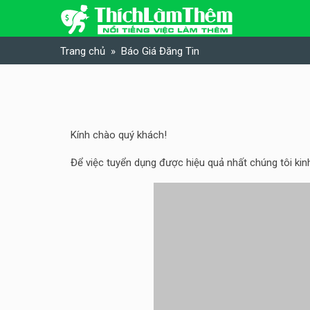
Skip to content
Trang chủ
Báo Giá Đăng Tin
Kính chào quý khách!
Để việc tuyển dụng được hiệu quả nhất chúng tôi kin