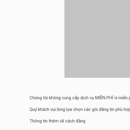
Chúng tôi không cung cấp dịch vụ MIỄN PHÍ vì miễn 
Quý khách vui lòng lựa chọn các gói đăng tin phù hợ
Thông tin thêm về cách đăng