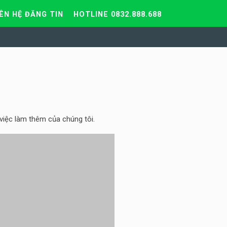
IÊN HỆ ĐĂNG TIN
HOTLINE 0832.888.688
việc làm thêm của chúng tôi.