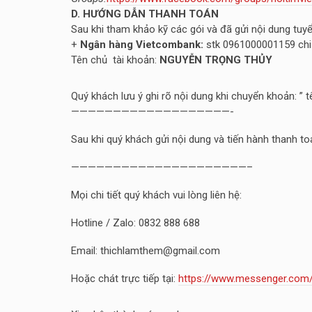
D. HƯỚNG DẪN THANH TOÁN
Sau khi tham khảo kỹ các gói và đã gửi nội dung tuy
+
Ngân hàng Vietcombank:
stk 0961000001159 chi
Tên chủ tài khoản:
NGUYỄN TRỌNG THỦY
Quý khách lưu ý ghi rõ nội dung khi chuyển khoản: ”
———————————————————-
Sau khi quý khách gửi nội dung và tiến hành thanh toá
—————————————————————–
Mọi chi tiết quý khách vui lòng liên hệ:
Hotline / Zalo: 0832 888 688
Email:
thichlamthem@gmail.com
Hoặc chát trực tiếp tại:
https://www.messenger.com/