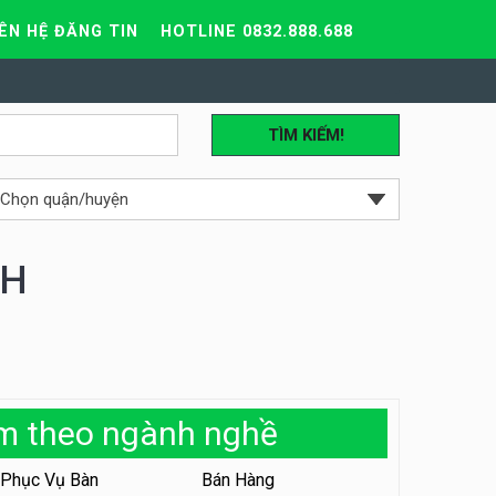
IÊN HỆ ĐĂNG TIN
HOTLINE 0832.888.688
TÌM KIẾM!
NH
àm theo ngành nghề
Phục Vụ Bàn
Bán Hàng