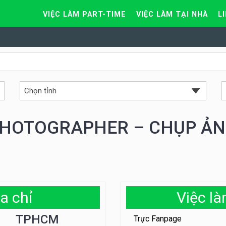
VIỆC LÀM PART-TIME
VIỆC LÀM TẠI NHÀ
L
HOTOGRAPHER – CHỤP Ả
a chỉ
Việc l
TPHCM
Trực Fanpage