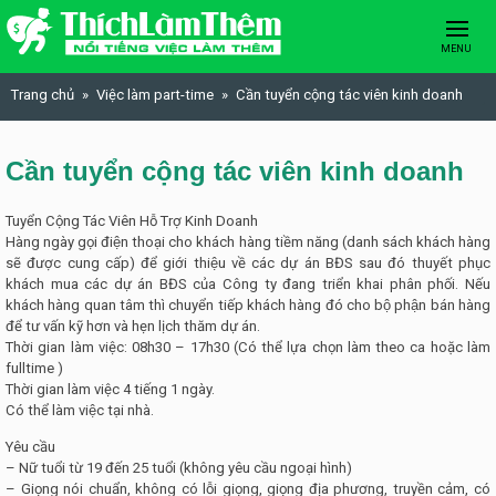
Skip to content
MENU
Trang chủ
Việc làm part-time
Cần tuyển cộng tác viên kinh doanh
Cần tuyển cộng tác viên kinh doanh
Tuyển Cộng Tác Viên Hỗ Trợ Kinh Doanh
Hàng ngày gọi điện thoại cho khách hàng tiềm năng (danh sách khách hàng
sẽ được cung cấp) để giới thiệu về các dự án BĐS sau đó thuyết phục
khách mua các dự án BĐS của Công ty đang triển khai phân phối. Nếu
khách hàng quan tâm thì chuyển tiếp khách hàng đó cho bộ phận bán hàng
để tư vấn kỹ hơn và hẹn lịch thăm dự án.
Thời gian làm việc: 08h30 – 17h30 (Có thể lựa chọn l
àm theo ca hoặc làm
fulltime )
Thời gian làm việc 4 tiếng 1 ngày.
Có thể làm việc tại nhà.
Yêu cầu
– Nữ tuổi từ 19 đến 25 tuổi (không yêu cầu ngoại hình)
– Giọng nói chuẩn, không có lỗi giọng, giọng địa phương, truyền cảm, có