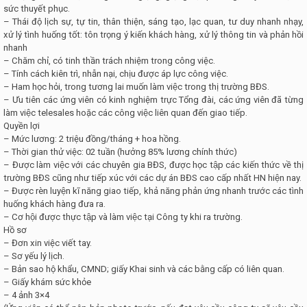
sức thuyết phục.
– Thái độ lịch sự, tự tin, thân thiện, sáng tạo, lạc quan, tư duy nhanh nhạy,
xử lý tình huống tốt: tôn trọng ý kiến khách hàng, xử lý thông tin và phản hồi
nhanh
– Chăm chỉ, có tinh thần trách nhiệm trong công việc.
– Tính cách kiên trì, nhẫn nại, chịu được áp lực công việc.
– Ham học hỏi, trong tương lai muốn làm việc trong thị trường BĐS.
– Ưu tiên các ứng viên có kinh nghiệm trực Tổng đài, các ứng viên đã từng
làm việc telesales hoặc các công việc liên quan đến giao tiếp.
Quyền lợi
– Mức lương: 2 triệu đồng/tháng + hoa hồng.
– Thời gian thử việc: 02 tuần (hưởng 85% lương chính thức)
– Được làm việc với các chuyên gia BĐS, được học tập các kiến thức về thị
trường BĐS cũng như tiếp xúc với các dự án BĐS cao cấp nhất HN hiện nay.
– Được rèn luyện kĩ năng giao tiếp, khả năng phản ứng nhanh trước các tình
huống khách hàng đưa ra.
– Cơ hội được thực tập và làm việc tại Công ty khi ra trường.
Hồ sơ
– Đơn xin việc viết tay.
– Sơ yếu lý lịch.
– Bản sao hộ khẩu, CMND; giấy Khai sinh và các bằng cấp có liên quan.
– Giấy khám sức khỏe
– 4 ảnh 3×4