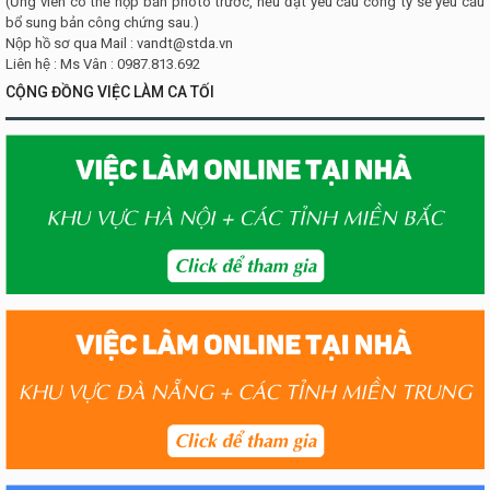
(Ứng viên có thể nộp bản photo trước, nếu đạt yêu cầu công ty sẽ yêu cầu
bổ sung bản công chứng sau.)
Nộp hồ sơ qua Mail :
vandt@stda.vn
Liên hệ : Ms Vân : 0987.813.692
CỘNG ĐỒNG VIỆC LÀM CA TỐI