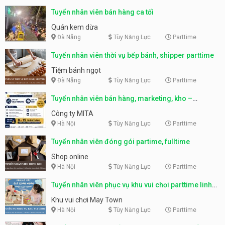
Tuyển nhân viên bán hàng ca tối
Quán kem dừa
Đà Nẵng
Tùy Năng Lực
Parttime
Tuyển nhân viên thời vụ bếp bánh, shipper parttime
Tiệm bánh ngọt
Đà Nẵng
Tùy Năng Lực
Parttime
Tuyển nhân viên bán hàng, marketing, kho –
parttime, fulltime
Công ty MITA
Hà Nội
Tùy Năng Lực
Parttime
Tuyển nhân viên đóng gói partime, fulltime
Shop online
Hà Nội
Tùy Năng Lực
Parttime
Tuyển nhân viên phục vụ khu vui chơi parttime linh
động
Khu vui chơi May Town
Hà Nội
Tùy Năng Lực
Parttime