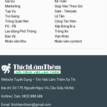
Gia Sư
Kế Toán
Marketing
Giúp Việc Theo Giờ
Tạp Vụ
Sale - Telesale
Trợ Giảng
Lễ Tân
Trông Quán Net
Cộng Tác Viên
PG - PB
Xếp Bóng Bi a
Lao Động Phổ Thông
Trông Xe
Bảo Vệ
Việc Khác
Nhân viên Kho
Nhân viên content
Website Tuyển Dụng – Tìm Việc Làm Thêm Uy Tín
Địa chỉ: Số 179, Nguyễn Ngọc Vũ, Cầu Giấy, Hà Nội
Hotline/ Zalo: 0832 888 688
Email:
thichlamthem@gmail.com