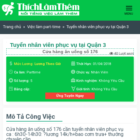
Skip to content
MENU
Trang chủ
Việc làm part-time
Tuyển nhân viên phục vụ tại Quận 3
Tuyển nhân viên phục vụ tại Quận 3
Cửa hàng ăn uống số 176
40 Lượt xem
Mức Lương:
Lương Theo Giờ
Thời Hạn:
01/04/2018
Ca làm:
Parttime
Chức vụ:
Nhân Viên
Số lượng:
5
Kinh nghiệm:
Không Yêu Cầu
Bằng cấp:
Giới tính:
Không Yêu Cầu
Ứng Tuyển Ngay
Mô Tả Công Việc
Cửa hàng ăn uống số 176 cần tuyển nhân viên phục vụ
ca : 6h30-14h30:
?
lương 14k/h+bao cơm trưa+ thưởng
chuyên cần