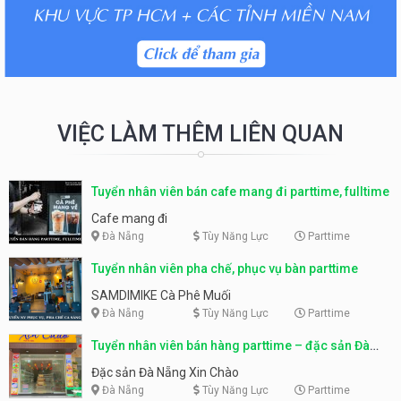
VIỆC LÀM THÊM LIÊN QUAN
Tuyển nhân viên bán cafe mang đi parttime, fulltime
Cafe mang đi
Đà Nẵng
Tùy Năng Lực
Parttime
Tuyển nhân viên pha chế, phục vụ bàn parttime
SAMDIMIKE Cà Phê Muối
Đà Nẵng
Tùy Năng Lực
Parttime
Tuyển nhân viên bán hàng parttime – đặc sản Đà
Nẵng
Đặc sản Đà Nẵng Xin Chào
Đà Nẵng
Tùy Năng Lực
Parttime