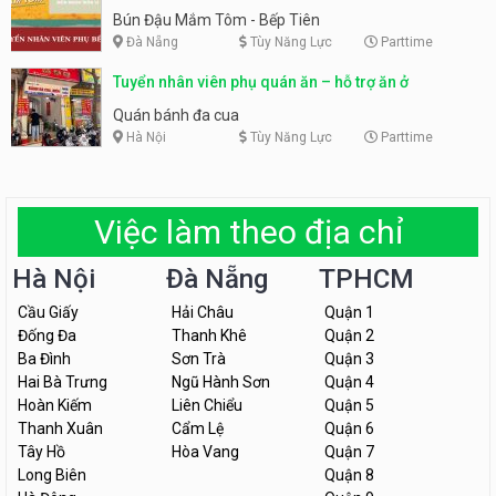
Tiên
Bún Đậu Mắm Tôm - Bếp Tiên
Đà Nẵng
Tùy Năng Lực
Parttime
Tuyển nhân viên phụ quán ăn – hỗ trợ ăn ở
Quán bánh đa cua
Hà Nội
Tùy Năng Lực
Parttime
Việc làm theo địa chỉ
Hà Nội
Đà Nẵng
TPHCM
Cầu Giấy
Hải Châu
Quận 1
Đống Đa
Thanh Khê
Quận 2
Ba Đình
Sơn Trà
Quận 3
Hai Bà Trưng
Ngũ Hành Sơn
Quận 4
Hoàn Kiếm
Liên Chiểu
Quận 5
Thanh Xuân
Cẩm Lệ
Quận 6
Tây Hồ
Hòa Vang
Quận 7
Long Biên
Quận 8