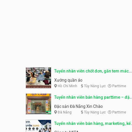
Tuyển nhân viên chốt đơn, gắn tem mác
sản phẩm
Xưởng quần áo
Hồ Chí Minh
Tùy Năng Lực
Parttime
Tuyển nhân viên bán hàng parttime – đặc
sản Đà Nẵng
Đặc sản Đà Nẵng Xin Chào
Đà Nẵng
Tùy Năng Lực
Parttime
Tuyển nhân viên bán hàng, marketing, kế
toán, kho – parttime, fulltime