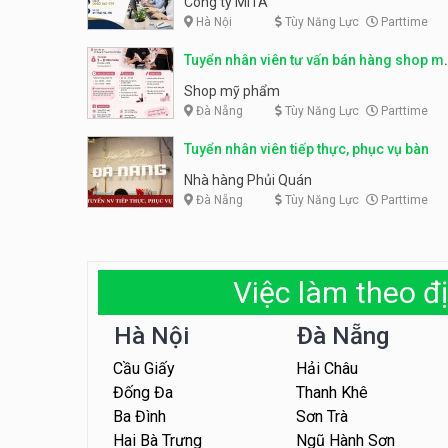
Công ty MITA
Hà Nội
Tùy Năng Lực
Parttime
Tuyển nhân viên tư vấn bán hàng shop m
phẩm
Shop mỹ phẩm
Đà Nẵng
Tùy Năng Lực
Parttime
Tuyển nhân viên tiếp thực, phục vụ bàn
Nhà hàng Phủi Quán
Đà Nẵng
Tùy Năng Lực
Parttime
Việc làm theo đị
Hà Nội
Đà Nẵng
Cầu Giấy
Hải Châu
Đống Đa
Thanh Khê
Ba Đình
Sơn Trà
Hai Bà Trưng
Ngũ Hành Sơn