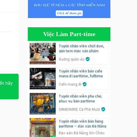
Tuyển nhân viên tiếp thực,
phục vụ bàn
Nhà hàng Phủi Quán
Việc Làm Part-time
Tuyển nhân viên phụ quán ăn
– hỗ trợ ăn ở
Tuyển nhân viên chốt đơn,
gắn tem mác sản phẩm
Quán bánh đa cua
Xưởng quần áo
Tuyển nhân viên bán hàng
Tuyển nhân viên bán cafe
parttime
mang đi parttime, fulltime
GÀ GÔ FASTFOOD
ển hãy
Cafe mang đi
Tuyển nhân viên bán hàng
Tuyển nhân viên pha chế,
parttime
phục vụ bàn parttime
Húp Tea
SAMDIMIKE Cà Phê Muối
Tuyển nhân viên bán hàng
Tuyển nhân viên pha chế
parttime – đặc sản Đà Nẵng
tiệm trà sữa
Đặc sản Đà Nẵng Xin Chào
TRÀ SỮA THÁI LAN