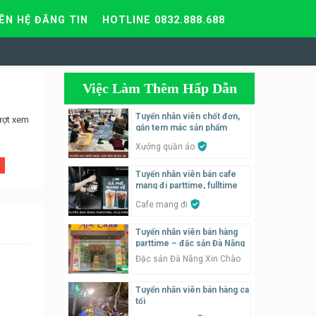
IÊN HỆ ĐĂNG TIN
HOTLINE 0832.888.688
Việc Làm Thêm Hấp Dẫn
Tuyển nhân viên chốt đơn,
ượt xem
gắn tem mác sản phẩm
Xưởng quần áo
Tuyển nhân viên bán cafe
mang đi parttime, fulltime
Cafe mang đi
Tuyển nhân viên bán hàng
parttime – đặc sản Đà Nẵng
Đặc sản Đà Nẵng Xin Chào
Tuyển nhân viên bán hàng ca
tối