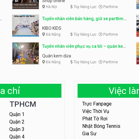
Shop online
Hà Nội
Tùy Năng Lực
Parttime
ỹ
Tuyển nhân viên bán hàng, giữ xe parttime
– Kibo Kid
KIBO KIDS
Đà Nẵng
Tùy Năng Lực
Parttime
Tuyển nhân viên phục vụ ca tối – quán kem
dừa
Quán kem dừa
Đà Nẵng
Tùy Năng Lực
Parttime
a chỉ
Việc l
TPHCM
Trực Fanpage
Việc Thời Vụ
Quận 1
Phát Tờ Rơi
Quận 2
Nhặt Bóng Tennis
Quận 3
Gia Sư
Quận 4