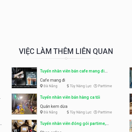
VIỆC LÀM THÊM LIÊN QUAN
Tuyển nhân viên bán cafe mang đi
parttime, fulltime
Cafe mang đi
Đà Nẵng
Tùy Năng Lực
Parttime
Tuyển nhân viên bán hàng ca tối
Quán kem dừa
Đà Nẵng
Tùy Năng Lực
Parttime
Tuyển nhân viên đóng gói partime,
fulltime