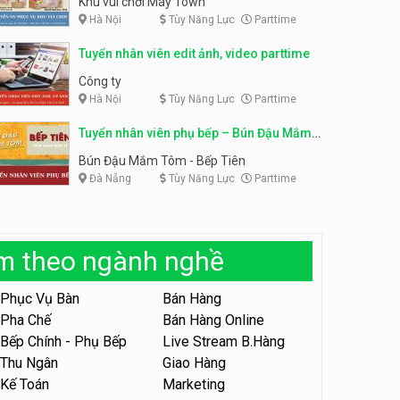
Khu vui chơi May Town
Hà Nội
Tùy Năng Lực
Parttime
Tuyển nhân viên tư vấn bán
hàng shop mỹ phẩm
Tuyển nhân viên phục vụ
Tuyển nhân viên edit ảnh, video parttime
bàn parttime
Shop mỹ phẩm
Quán ăn, Cafe
Công ty
Hà Nội
Tùy Năng Lực
Parttime
Tuyển nhân viên bán hàng,
giữ xe parttime – Kibo Kid
Tuyển nhân viên phụ bếp – Bún Đậu Mắm
KIBO KIDS
Tôm – Bếp Tiên
Bún Đậu Mắm Tôm - Bếp Tiên
Đà Nẵng
Tùy Năng Lực
Parttime
Tuyển nhân viên edit ảnh,
video parttime
Công ty
àm theo ngành nghề
Tuyển nhân viên tiếp thực,
phục vụ bàn
Phục Vụ Bàn
Bán Hàng
Nhà hàng Phủi Quán
Pha Chế
Bán Hàng Online
Bếp Chính - Phụ Bếp
Live Stream B.Hàng
Tuyển nhân viên phục vụ ca
tối – quán kem dừa
Thu Ngân
Giao Hàng
Kế Toán
Marketing
Quán kem dừa