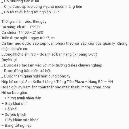
_ Có phương tiện đi lại
_ Chịu được áp lực công việc và muốn thăng tiến
_ Có tối thiểu bằng tốt nghiệp THPT
Thời gian làm việc: 8h/ngày
Ca sáng: 8h30 – 16h00
Ca chiều : 14h00 – 21h30
Tuần được nghỉ 1 ngày trừ t7, cn.
Ca làm việc được sắp xếp luân phiên theo sự sắp xếp của quản lý. Không
nhận chuyên ca.
Lương khởi điểm: 3tr + doanh số bán hàng ( khoảng 5-6tr)
Quyền lợi:
_ Được đào tạo làm việc với môi trường Sales chuyên nghiệp
_ Được đóng bảo hiểm xã hội
_ Được tham quan nghỉ mát cùng công ty
Nộp hồ sơ tại: San-Kelloff tầng 4 Tràng Tiền Plaza – Hàng Bài – HN
Hoặc gửi CV kèm ảnh toàn thân vào mail:
thaibumhb@gmail.com
Hồ sơ bao gồm:
– Chứng minh nhân dân
– Giấy khai sinh
– Hộ khẩu
– Sơ yếu lý lịch
– Giấy khám sức khoẻ
– Bằng tốt nghiệp