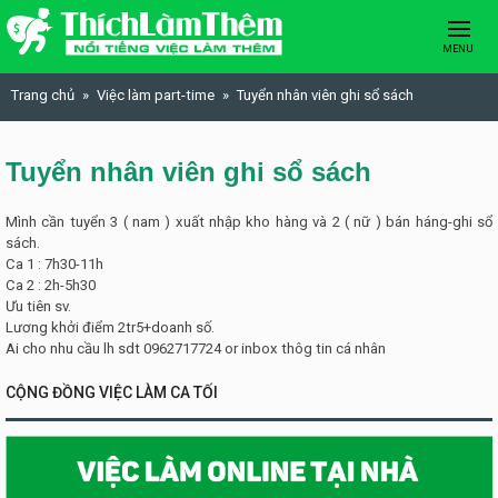
Skip to content
MENU
Trang chủ
Việc làm part-time
Tuyển nhân viên ghi sổ sách
Tuyển nhân viên ghi sổ sách
Mình cần tuyển 3 ( nam ) xuất nhập kho hàng và 2 ( nữ ) bán háng-ghi sổ
sách.
Ca 1 : 7h30-11h
Ca 2 : 2h-5h30
Ưu tiên sv.
Lương khởi điểm 2tr5+doanh số.
Ai cho nhu cầu lh sdt 0962717724 or inbox thôg tin cá nhân
CỘNG ĐỒNG VIỆC LÀM CA TỐI