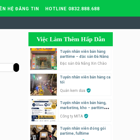
IÊN HỆ ĐĂNG TIN
HOTLINE 0832.888.688
Việc Làm Thêm Hấp Dẫn
Tuyển nhân viên bán hàng
parttime – đặc sản Đà Nẵng
Đặc sản Đà Nẵng Xin Chào
Tuyển nhân viên bán hàng ca
tối
Quán kem dừa
Tuyển nhân viên bán hàng,
marketing, kho – parttime,
fulltime
Công ty MITA
Tuyển nhân viên đóng gói
partime, fulltime