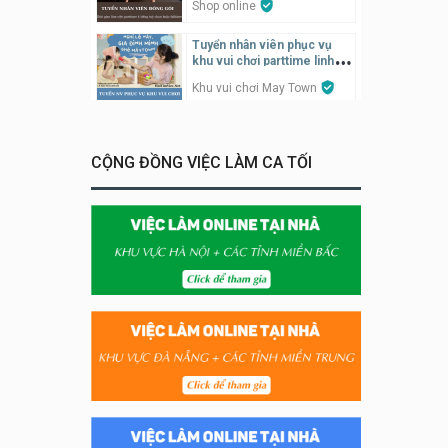
Shop online
Tuyển nhân viên phục vụ
khu vui chơi parttime linh
động
Khu vui chơi May Town
Tuyển nhân viên bán hàng,
giữ xe parttime – Kibo Kid
CỘNG ĐỒNG VIỆC LÀM CA TỐI
KIBO KIDS
Tuyển nhân viên edit ảnh,
video parttime
Công ty
Tuyển nhân viên tiếp thực,
phục vụ bàn
Nhà hàng Phủi Quán
Tuyển nhân viên phụ quán ăn
– hỗ trợ ăn ở
Quán bánh đa cua