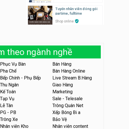
Tuyển nhân viên đóng gói
Tuyển quản lý, kế toán ca,
partime, fulltime
bếp, bếp chính lương cao
Shop online
Nhà hàng Phố Men Chill
Tuyển nhân viên phục vụ
khu vui chơi parttime linh
Tuyển nhân viên đóng gói
động
parttime
Khu vui chơi May Town
àm theo ngành nghề
Shop online
Tuyển nhân viên tư vấn bán
hàng shop mỹ phẩm
Phục Vụ Bàn
Bán Hàng
Tuyển nhân viên phục vụ
bàn, phụ bếp
Pha Chế
Bán Hàng Online
Shop mỹ phẩm
MEEAWN TOWN x Chim quay
Bếp Chính - Phụ Bếp
Live Stream B.Hàng
Thu Ngân
Giao Hàng
Tuyển nhân viên bán hàng,
giữ xe parttime – Kibo Kid
Tuyển nhân viên phục vụ
Kế Toán
Marketing
bàn parttime
KIBO KIDS
Tạp Vụ
Sale - Telesale
Quán ăn, Cafe
Lễ Tân
Trông Quán Net
Tuyển nhân viên edit ảnh,
PG - PB
Xếp Bóng Bi a
video parttime
Tuyển nhân viên content,
Trông Xe
Bảo Vệ
trực page, thu ngân parttime
Công ty
lương cao
Nhân viên Kho
Nhân viên content
GRAVI ESCAPE ROOM