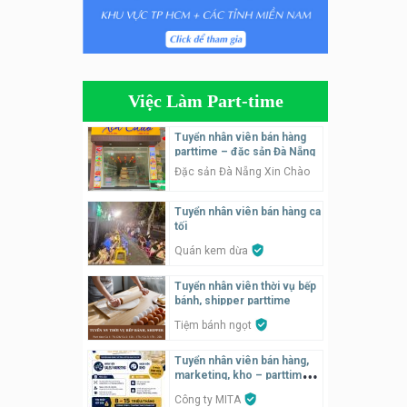
Tuyển nhân viên bán hàng
parttime
GÀ GÔ FASTFOOD
Việc Làm Part-time
Tuyển nhân viên bán hàng
parttime
Tuyển nhân viên bán hàng
parttime – đặc sản Đà Nẵng
Húp Tea
Đặc sản Đà Nẵng Xin Chào
Tuyển nhân viên pha chế
Tuyển nhân viên bán hàng ca
tiệm trà sữa
tối
TRÀ SỮA THÁI LAN
SONGKRAN
Quán kem dừa
Tuyển nhân viên tư vấn bán
Tuyển nhân viên thời vụ bếp
hàng tiệm bánh ngọt
bánh, shipper parttime
Tiệm bánh ngọt
Tiệm bánh ngọt
Tuyển nhân viên bán hàng,
Tuyển nhân viên pha chế,
marketing, kho – parttime,
phục vụ bàn
fulltime
Công ty MITA
SNACK BAR NHẬT