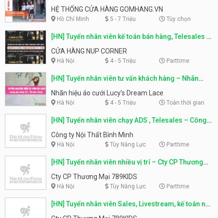
Gomhang.vn Hồ Chí Minh
HỆ THỐNG CỬA HÀNG GOMHANG.VN
Hồ Chí Minh
5 - 7 Triệu
Tùy chọn
[HN] Tuyển nhân viên kế toán bán hàng, Telesales –
Cửa hàng NUP CORNER
CỬA HÀNG NUP CORNER
Hà Nội
4 - 5 Triệu
Parttime
[HN] Tuyển nhân viên tư vấn khách hàng – Nhãn
hiệu áo cưới Lucy’s Dream Lace
Nhãn hiệu áo cưới Lucy’s Dream Lace
Hà Nội
4 - 5 Triệu
Toàn thời gian
[HN] Tuyển nhân viên chạy ADS , Telesales – Công
ty Nội Thất Bình Minh
Công ty Nội Thất Bình Minh
Hà Nội
Tùy Năng Lực
Parttime
[HN] Tuyển nhân viên nhiều vị trí – Cty CP Thương
Mại 789KIDS
Cty CP Thương Mại 789KIDS
Hà Nội
Tùy Năng Lực
Parttime
[HN] Tuyển nhân viên Sales, Livestream, kế toán nội
bộ – Cty CP Thương Mại 789KIDS