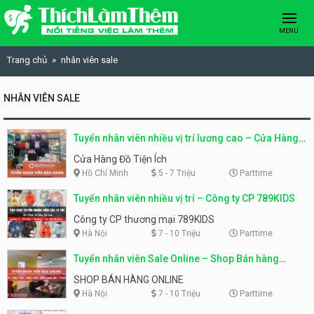
Skip to content
MENU
Trang chủ
nhân viên sale
NHÂN VIÊN SALE
Tuyển nhân viên nhiều vị trí lương cao – Cửa Hàng
Đồ Tiện Ích
Cửa Hàng Đồ Tiện Ích
Hồ Chí Minh
5 - 7 Triệu
Parttime
Tuyển nhân viên nhiều vị trí – Công ty CP 789KIDS
Công ty CP thương mại 789KIDS
Hà Nội
7 - 10 Triệu
Parttime
Tuyển nhân viên Sale Online – Shop Bán hàng
Online
SHOP BÁN HÀNG ONLINE
Hà Nội
7 - 10 Triệu
Parttime