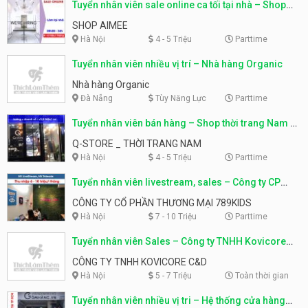
Tuyển nhân viên sale online ca tối tại nhà – Shop
Aimee
SHOP AIMEE
Hà Nội
4 - 5 Triệu
Parttime
Tuyển nhân viên nhiều vị trí – Nhà hàng Organic
Nhà hàng Organic
Đà Nẵng
Tùy Năng Lực
Parttime
Tuyển nhân viên bán hàng – Shop thời trang Nam Q-
Store
Q-STORE _ THỜI TRANG NAM
Hà Nội
4 - 5 Triệu
Parttime
Tuyển nhân viên livestream, sales – Công ty CP
thương mại 789 Kids
CÔNG TY CỔ PHẦN THƯƠNG MẠI 789KIDS
Hà Nội
7 - 10 Triệu
Parttime
Tuyển nhân viên Sales – Công ty TNHH Kovicore
C&D
CÔNG TY TNHH KOVICORE C&D
Hà Nội
5 - 7 Triệu
Toàn thời gian
Tuyển nhân viên nhiều vị tri – Hệ thống cửa hàng