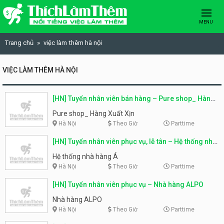
Skip to content
MENU
Trang chủ
việc làm thêm hà nội
VIỆC LÀM THÊM HÀ NỘI
[HN] Tuyển nhân viên bán hàng – Pure shop_ Hàng
Xuất Xịn
Pure shop_ Hàng Xuất Xịn
Hà Nội
Theo Giờ
Parttime
[HN] Tuyển nhân viên phục vụ, lễ tân – Hệ thống nhà
hàng Á
Hệ thống nhà hàng Á
Hà Nội
Theo Giờ
Parttime
[HN] Tuyển nhân viên phục vụ – Nhà hàng ALPO
Nhà hàng ALPO
Hà Nội
Theo Giờ
Parttime