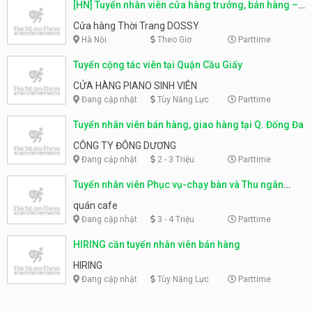
[HN] Tuyển nhân viên cửa hàng trưởng, bán hàng –
Cửa hàng Thời Trang DOSSY
Cửa hàng Thời Trang DOSSY
Hà Nội
Theo Giờ
Parttime
Tuyển cộng tác viên tại Quận Cầu Giấy
CỬA HÀNG PIANO SINH VIÊN
Đang cập nhật
Tùy Năng Lực
Parttime
Tuyển nhân viên bán hàng, giao hàng tại Q. Đống Đa
CÔNG TY ĐÔNG DƯƠNG
Đang cập nhật
2 - 3 Triệu
Parttime
Tuyển nhân viên Phục vụ-chạy bàn và Thu ngân
quán Cafe
quán cafe
Đang cập nhật
3 - 4 Triệu
Parttime
HIRING cần tuyển nhân viên bán hàng
HIRING
Đang cập nhật
Tùy Năng Lực
Parttime