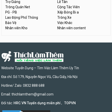
Trợ Giảng
Lễ Tân
Trông Quán Net
Cộng Tác Viên
PG - PB
Xếp Bóng Bi a
Lao Động Phổ Thông
Trông Xe
Bảo Vệ
Việc Khác
Nhân viên Kho
Nhân viên content
Website Tuyển Dụng – Tìm Việc Làm Thêm Uy Tín
Địa chỉ: Số 179, Nguyễn Ngọc Vũ, Cầu Giấy, Hà Nội
Hotline/ Zalo: 0832 888 688
Email:
thichlamthem@gmail.com
Đối tác:
HRC.VN Tuyển dụng miễn phí
,
TOPVN