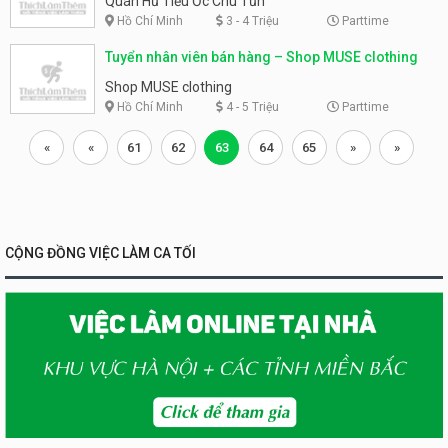
Quán Hủ Tiếu Ốc Chú Tũn
Hồ Chí Minh
3 - 4 Triệu
Parttime
Tuyển nhân viên bán hàng – Shop MUSE clothing
Shop MUSE clothing
Hồ Chí Minh
4 - 5 Triệu
Parttime
«
«
61
62
63
64
65
»
»
CỘNG ĐỒNG VIỆC LÀM CA TỐI