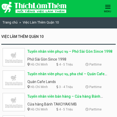
Skip to content
MENU
Trang chủ
Việc Làm Thêm Quận 10
VIỆC LÀM THÊM QUẬN 10
Tuyển nhân viên phục vụ – Phở Sài Gòn Since 1998
Phở Sài Gòn Since 1998
Hồ Chí Minh
4 - 5 Triệu
Parttime
Tuyển nhân viên phục vụ, pha chế – Quán Cafe
Lands
Quán Cafe Lands
Hồ Chí Minh
3 - 4 Triệu
Parttime
Tuyển nhân viên bán hàng – Cửa hàng Bánh
TAKOYAKI MB
Cửa hàng Bánh TAKOYAKI MB
Hồ Chí Minh
4 - 5 Triệu
Parttime