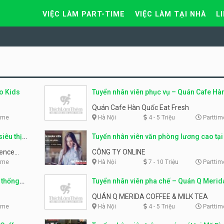
VIỆC LÀM PART-TIME
VIỆC LÀM TẠI NHÀ
L
o Kids
Tuyển nhân viên phục vụ – Quán Cafe Hà
Eat Fresh
Quán Cafe Hàn Quốc Eat Fresh
ime
Hà Nội
4 - 5 Triệu
Parttim
iêu thị
Tuyển nhân viên văn phòng lương cao tại
Vực Mỹ Đình
ience
CÔNG TY ONLINE
ime
Hà Nội
7 - 10 Triệu
Parttim
 thống
Tuyển nhân viên pha chế – Quán Q Merid
Coffee & Milk Tea
QUÁN Q MERIDA COFFEE & MILK TEA
ime
Hà Nội
4 - 5 Triệu
Parttim