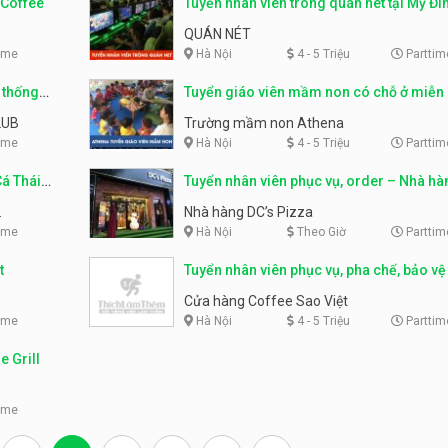
 Coffee
Tuyển nhân viên trông quán nét tại Mỹ Đì
QUÁN NÉT
ime
Hà Nội
4 - 5 Triệu
Parttim
 thống
Tuyển giáo viên mầm non có chỗ ở miễn 
Trường mầm non Athena
LUB
Trường mầm non Athena
ime
Hà Nội
4 - 5 Triệu
Parttim
Cá Thái
Tuyển nhân viên phục vụ, order – Nhà hà
Pizza
Nhà hàng DC’s Pizza
ime
Hà Nội
Theo Giờ
Parttim
t
Tuyển nhân viên phục vụ, pha chế, bảo vệ
hàng Coffee Sao Việt
Cửa hàng Coffee Sao Việt
ime
Hà Nội
4 - 5 Triệu
Parttim
e Grill
ime