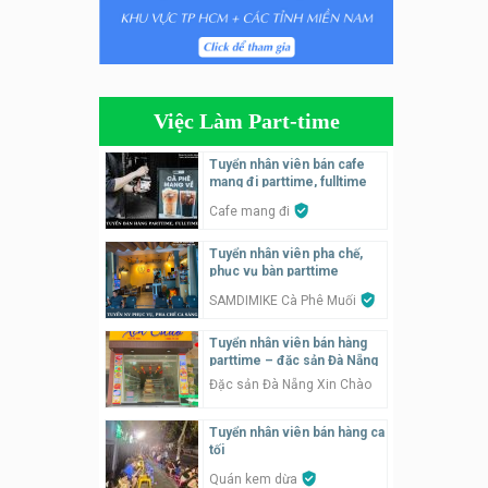
Tuyển nhân viên phụ quán ăn
– hỗ trợ ăn ở
Quán bánh đa cua
Việc Làm Part-time
Tuyển nhân viên bán hàng
parttime
Tuyển nhân viên bán cafe
mang đi parttime, fulltime
GÀ GÔ FASTFOOD
Cafe mang đi
Tuyển nhân viên bán hàng
Tuyển nhân viên pha chế,
parttime
phục vụ bàn parttime
Húp Tea
SAMDIMIKE Cà Phê Muối
Tuyển nhân viên pha chế
Tuyển nhân viên bán hàng
tiệm trà sữa
parttime – đặc sản Đà Nẵng
TRÀ SỮA THÁI LAN
Đặc sản Đà Nẵng Xin Chào
SONGKRAN
Tuyển nhân viên bán hàng ca
Tuyển nhân viên tư vấn bán
tối
hàng tiệm bánh ngọt
Quán kem dừa
Tiệm bánh ngọt