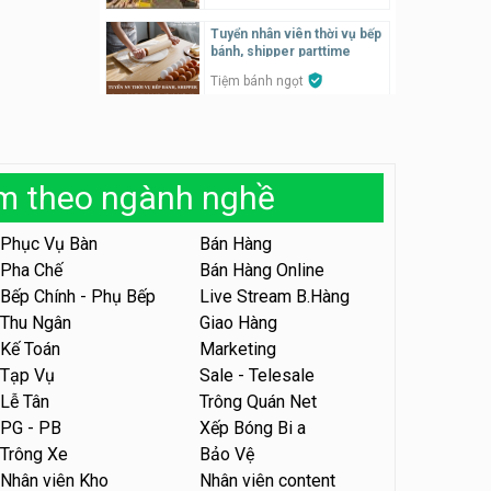
Tuyển nhân viên thời vụ bếp
Tuyển nhân viên pha chế,
bánh, shipper parttime
phục vụ bàn
Tiệm bánh ngọt
SNACK BAR NHẬT
Tuyển nhân viên bán hàng,
marketing, kho – parttime,
Tuyển quản lý, kế toán ca,
fulltime
bếp, bếp chính lương cao
Công ty MITA
àm theo ngành nghề
Nhà hàng Phố Men Chill
Tuyển nhân viên đóng gói
partime, fulltime
Phục Vụ Bàn
Bán Hàng
Tuyển nhân viên đóng gói
parttime
Pha Chế
Bán Hàng Online
Shop online
Shop online
Bếp Chính - Phụ Bếp
Live Stream B.Hàng
Thu Ngân
Giao Hàng
Tuyển nhân viên phục vụ
khu vui chơi parttime linh
Tuyển nhân viên phục vụ
Kế Toán
Marketing
động
bàn, phụ bếp
Khu vui chơi May Town
Tạp Vụ
Sale - Telesale
MEEAWN TOWN x Chim quay
Lễ Tân
Trông Quán Net
Tuyển nhân viên tư vấn bán
PG - PB
Xếp Bóng Bi a
hàng shop mỹ phẩm
Tuyển nhân viên phục vụ
Trông Xe
Bảo Vệ
bàn parttime
Shop mỹ phẩm
Nhân viên Kho
Nhân viên content
Quán ăn, Cafe