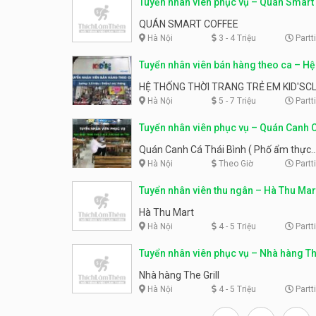
Tuyển nhân viên phục vụ – Quán Smart
QUÁN SMART COFFEE
Hà Nội
3 - 4 Triệu
Partt
Tuyển nhân viên bán hàng theo ca – Hệ
thời trang trẻ em Kid’s Club
HỆ THỐNG THỜI TRANG TRẺ EM KID'SC
Hà Nội
5 - 7 Triệu
Partt
Tuyển nhân viên phục vụ – Quán Canh 
Bình ( Phố ẩm thực KeangNam)
Quán Canh Cá Thái Bình ( Phố ẩm thực
KeangNam)
Hà Nội
Theo Giờ
Partt
Tuyển nhân viên thu ngân – Hà Thu Mar
Hà Thu Mart
Hà Nội
4 - 5 Triệu
Partt
Tuyển nhân viên phục vụ – Nhà hàng Th
Nhà hàng The Grill
Hà Nội
4 - 5 Triệu
Partt