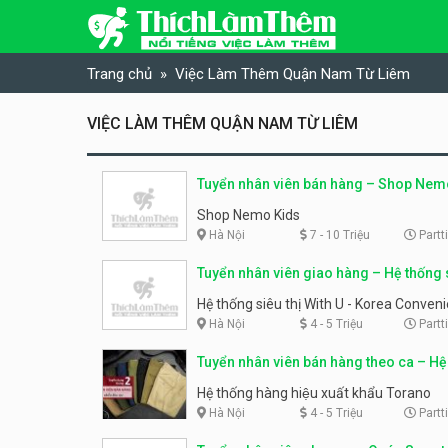
Skip to content
Trang chủ
Việc Làm Thêm Quận Nam Từ Liêm
VIỆC LÀM THÊM QUẬN NAM TỪ LIÊM
Tuyển nhân viên bán hàng – Shop Nem
Shop Nemo Kids
Hà Nội
7 - 10 Triệu
Partt
Tuyển nhân viên giao hàng – Hệ thống s
With U – Korea Convenience Store
Hệ thống siêu thị With U - Korea Conven
Store
Hà Nội
4 - 5 Triệu
Partt
Tuyển nhân viên bán hàng theo ca – Hệ
thời trang Torano
Hệ thống hàng hiệu xuất khẩu Torano
Hà Nội
4 - 5 Triệu
Partt