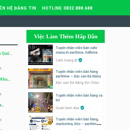
IÊN HỆ ĐĂNG TIN
HOTLINE 0832.888.688
Việc Làm Thêm Hấp Dẫn
Tuyển nhân viên bán cafe
mang đi parttime, fulltime
n Quốc
Cafe mang đi
e
Tuyển nhân viên bán hàng
parttime – đặc sản Đà Nẵng
 Khu
Đặc sản Đà Nẵng Xin Chào
e
Tuyển nhân viên bán hàng ca
tối
a
Quán kem dừa
Tuyển nhân viên bán hàng,
e
marketing, kho – parttime,
fulltime