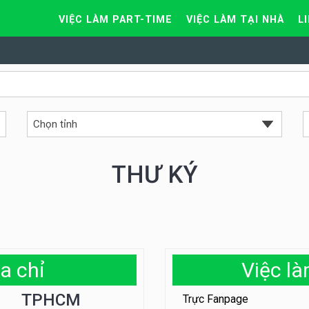
VIỆC LÀM PART-TIME
VIỆC LÀM TẠI NHÀ
L
THƯ KÝ
a chỉ
Việc l
TPHCM
Trực Fanpage