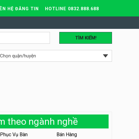
IÊN HỆ ĐĂNG TIN
HOTLINE 0832.888.688
TÌM KIẾM!
àm theo ngành nghề
Phục Vụ Bàn
Bán Hàng