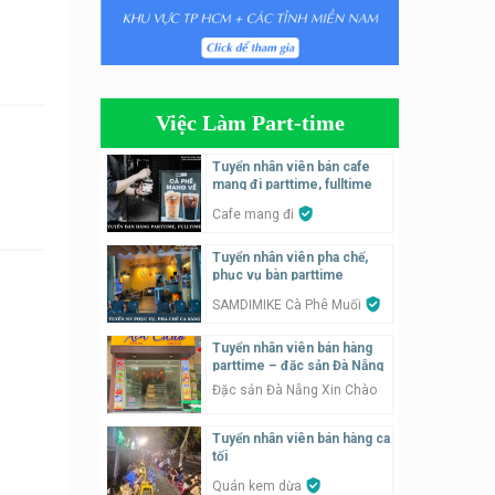
Tuyển nhân viên phụ quán ăn
– hỗ trợ ăn ở
Quán bánh đa cua
Việc Làm Part-time
Tuyển nhân viên bán hàng
parttime
Tuyển nhân viên bán cafe
mang đi parttime, fulltime
GÀ GÔ FASTFOOD
Cafe mang đi
Tuyển nhân viên bán hàng
Tuyển nhân viên pha chế,
parttime
phục vụ bàn parttime
Húp Tea
SAMDIMIKE Cà Phê Muối
Tuyển nhân viên pha chế
Tuyển nhân viên bán hàng
tiệm trà sữa
parttime – đặc sản Đà Nẵng
TRÀ SỮA THÁI LAN
Đặc sản Đà Nẵng Xin Chào
SONGKRAN
Tuyển nhân viên bán hàng ca
Tuyển nhân viên tư vấn bán
tối
hàng tiệm bánh ngọt
Quán kem dừa
Tiệm bánh ngọt