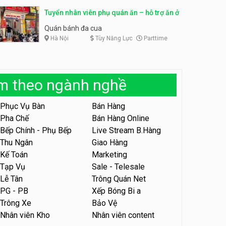
Tuyển nhân viên phụ quán ăn – hỗ trợ ăn ở
Tuyển nhân viên phụ quán ăn
– hỗ trợ ăn ở
Quán bánh đa cua
Quán bánh đa cua
Hà Nội
Tùy Năng Lực
Parttime
Tuyển nhân viên sale,
marketing
àm theo ngành nghề
Công ty
Tuyển nhân viên bán hàng
Phục Vụ Bàn
Bán Hàng
parttime
Pha Chế
Bán Hàng Online
GÀ GÔ FASTFOOD
Bếp Chính - Phụ Bếp
Live Stream B.Hàng
Thu Ngân
Giao Hàng
Tuyển nhân viên bán hàng
Kế Toán
Marketing
parttime
Tạp Vụ
Sale - Telesale
Húp Tea
Lễ Tân
Trông Quán Net
PG - PB
Xếp Bóng Bi a
Tuyển nhân viên pha chế
Trông Xe
Bảo Vệ
tiệm trà sữa
Nhân viên Kho
Nhân viên content
TRÀ SỮA THÁI LAN
SONGKRAN