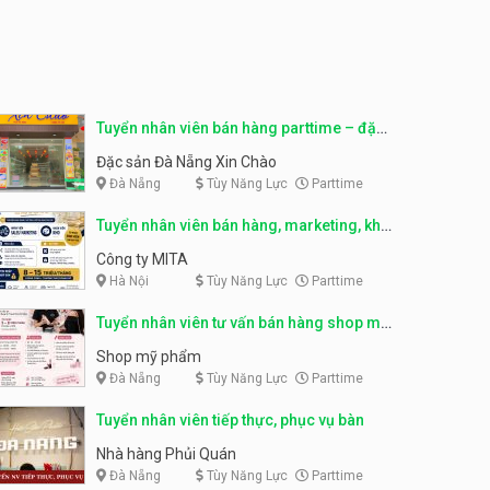
Tuyển nhân viên bán hàng,
giữ xe parttime – Kibo Kid
Tuyển nhân viên content,
trực page, thu ngân parttime
KIBO KIDS
lương cao
GRAVI ESCAPE ROOM
Tuyển nhân viên edit ảnh,
Tuyển nhân viên bán hàng parttime – đặc
video parttime
sản Đà Nẵng
Đặc sản Đà Nẵng Xin Chào
Công ty
Đà Nẵng
Tùy Năng Lực
Parttime
Tuyển nhân viên bán hàng, marketing, kho
Tuyển nhân viên tiếp thực,
phục vụ bàn
– parttime, fulltime
Công ty MITA
Nhà hàng Phủi Quán
Hà Nội
Tùy Năng Lực
Parttime
Tuyển nhân viên tư vấn bán hàng shop mỹ
Tuyển nhân viên phục vụ ca
tối – quán kem dừa
phẩm
Shop mỹ phẩm
Quán kem dừa
Đà Nẵng
Tùy Năng Lực
Parttime
Tuyển nhân viên tiếp thực, phục vụ bàn
Tuyển nhân viên phụ bếp –
Bún Đậu Mắm Tôm – Bếp
Nhà hàng Phủi Quán
Tiên
Bún Đậu Mắm Tôm - Bếp Tiên
Đà Nẵng
Tùy Năng Lực
Parttime