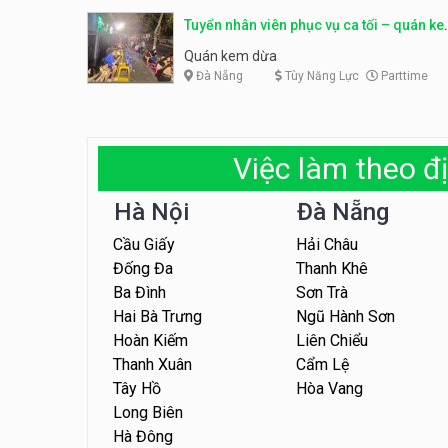
Tuyển nhân viên phục vụ ca tối – quán k
dừa
Quán kem dừa
Đà Nẵng
Tùy Năng Lực
Parttime
Việc làm theo đị
Hà Nội
Đà Nẵng
Cầu Giấy
Hải Châu
Đống Đa
Thanh Khê
Ba Đình
Sơn Trà
Hai Bà Trưng
Ngũ Hành Sơn
Hoàn Kiếm
Liên Chiểu
Thanh Xuân
Cẩm Lệ
Tây Hồ
Hòa Vang
Long Biên
Hà Đông