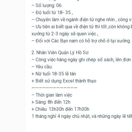
– Số lượng: 06
– Độ tuổi từ 18- 35 ,
– Chuyên làm về ngành điện tử nghe nhìn , công v
– Ưu tiên ai biết qua về điện tử thì tốt ,còn khôn
xưởng từ 2-3 ngày sẽ quen việc ,
– Đối với Các Bạn nam có hỗ trợ chỗ ở tại xưởng.
2. Nhân Viên Quản Lý Hồ Sơ
– Công việc hàng ngày ghi chép sổ sách, lên đơn
– Yêu cầu:
+ Nữ tuổi 18-35 lễ tân
+ Biết sử dụng Excel thành thạo
—————————————
– Thời gian làm việc
+ Sáng: 8h đến 12h
+ Chiều: 13h30h đến 17h30h
1 tháng nghỉ 4 ngày chủ nhật, và những ngày lễ tế