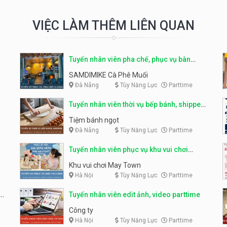
VIỆC LÀM THÊM LIÊN QUAN
Tuyển nhân viên pha chế, phục vụ bàn
parttime
SAMDIMIKE Cà Phê Muối
Đà Nẵng
Tùy Năng Lực
Parttime
Tuyển nhân viên thời vụ bếp bánh, shipper
parttime
Tiệm bánh ngọt
Đà Nẵng
Tùy Năng Lực
Parttime
Tuyển nhân viên phục vụ khu vui chơi
parttime linh động
Khu vui chơi May Town
Hà Nội
Tùy Năng Lực
Parttime
e
Tuyển nhân viên edit ảnh, video parttime
Công ty
Hà Nội
Tùy Năng Lực
Parttime