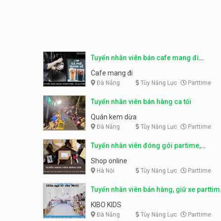
Tuyển nhân viên bán cafe mang đi
parttime, fulltime
Cafe mang đi
Đà Nẵng
Tùy Năng Lực
Parttime
Tuyển nhân viên bán hàng ca tối
Quán kem dừa
Đà Nẵng
Tùy Năng Lực
Parttime
Tuyển nhân viên đóng gói partime,
fulltime
Shop online
Hà Nội
Tùy Năng Lực
Parttime
Tuyển nhân viên bán hàng, giữ xe parttim
– Kibo Kid
KIBO KIDS
Đà Nẵng
Tùy Năng Lực
Parttime