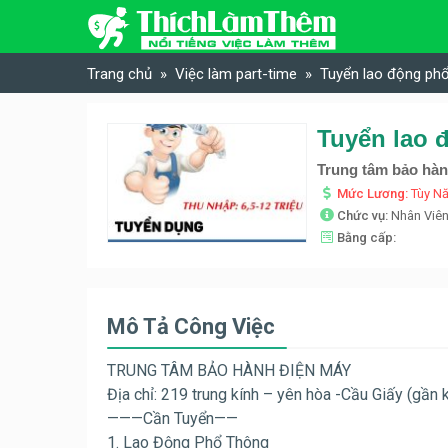
Skip to content
Trang chủ
Việc làm part-time
Tuyển lao động phổ
Trung tâm bảo hà
Mức Lương:
Tùy N
Chức vụ:
Nhân Viê
Bằng cấp:
Mô Tả Công Việc
TRUNG TÂM BẢO HÀNH ĐIỆN MÁY
Địa chỉ: 219 trung kính – yên hòa -Cầu Giấy (gần
———Cần Tuyển——
1. Lao Động Phổ Thông