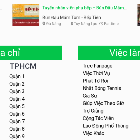
em
Tuyển nhân viên phụ bếp – Bún Đậu Mắm
Tôm – Bếp Tiên
Bún Đậu Mắm Tôm - Bếp Tiên
Đà Nẵng
Tùy Năng Lực
Parttime
a chỉ
Việc l
TPHCM
Trực Fanpage
Việc Thời Vụ
Quận 1
Phát Tờ Rơi
Quận 2
Nhặt Bóng Tennis
Quận 3
Gia Sư
Quận 4
Giúp Việc Theo Giờ
Quận 5
Trợ Giảng
Quận 6
Cộng Tác Viên
Quận 7
Lao Động Phổ Thông
Quận 8
Việc Khác
Quận 9