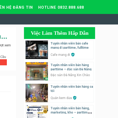
IÊN HỆ ĐĂNG TIN
HOTLINE 0832.888.688
Việc Làm Thêm Hấp Dẫn
Tuyển lao động phổ thông, NV quản lý hồ sơ – Trung tâm bảo hành điện máy
Tuyển nhân viên bán cafe
ượt xem
mang đi parttime, fulltime
Cafe mang đi
 Cầu
Tuyển nhân viên bán hàng
parttime – đặc sản Đà Nẵng
Đặc sản Đà Nẵng Xin Chào
Tuyển nhân viên bán hàng ca
tối
Quán kem dừa
Tuyển nhân viên bán hàng,
marketing, kho – parttime,
fulltime