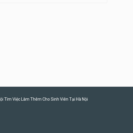
Tuyển nhân viên tư vấn bán
hàng tiệm bánh ngọt
Tiệm bánh ngọt
ội Tìm Việc Làm Thêm Cho Sinh Viên Tại Hà Nội