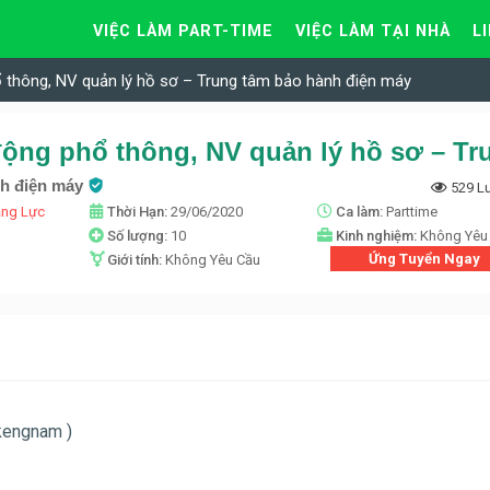
VIỆC LÀM PART-TIME
VIỆC LÀM TẠI NHÀ
L
 thông, NV quản lý hồ sơ – Trung tâm bảo hành điện máy
nh điện máy
529 L
ăng Lực
Thời Hạn:
29/06/2020
Ca làm:
Parttime
n
Số lượng:
10
Kinh nghiệm:
Không Yêu
Ứng Tuyển Ngay
Giới tính:
Không Yêu Cầu
 kengnam )