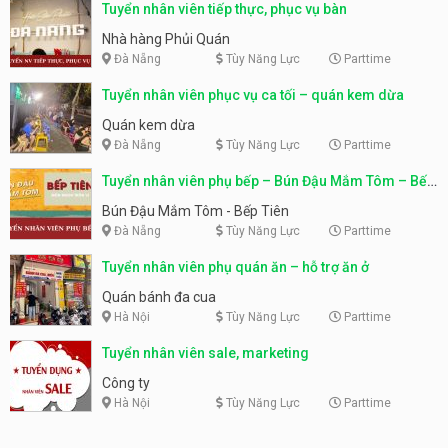
Tuyển nhân viên tiếp thực, phục vụ bàn
Nhà hàng Phủi Quán
Đà Nẵng
Tùy Năng Lực
Parttime
Tuyển nhân viên phục vụ ca tối – quán kem dừa
Quán kem dừa
Đà Nẵng
Tùy Năng Lực
Parttime
Tuyển nhân viên phụ bếp – Bún Đậu Mắm Tôm – Bếp
Tiên
Bún Đậu Mắm Tôm - Bếp Tiên
Đà Nẵng
Tùy Năng Lực
Parttime
Tuyển nhân viên phụ quán ăn – hỗ trợ ăn ở
Quán bánh đa cua
Hà Nội
Tùy Năng Lực
Parttime
Tuyển nhân viên sale, marketing
Công ty
Hà Nội
Tùy Năng Lực
Parttime