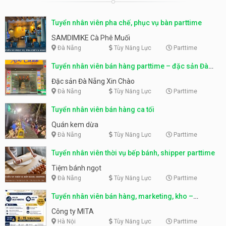
Tuyển nhân viên pha chế, phục vụ bàn parttime
SAMDIMIKE Cà Phê Muối
Đà Nẵng
Tùy Năng Lực
Parttime
Tuyển nhân viên bán hàng parttime – đặc sản Đà
Nẵng
Đặc sản Đà Nẵng Xin Chào
Đà Nẵng
Tùy Năng Lực
Parttime
Tuyển nhân viên bán hàng ca tối
Quán kem dừa
Đà Nẵng
Tùy Năng Lực
Parttime
Tuyển nhân viên thời vụ bếp bánh, shipper parttime
Tiệm bánh ngọt
Đà Nẵng
Tùy Năng Lực
Parttime
Tuyển nhân viên bán hàng, marketing, kho –
parttime, fulltime
Công ty MITA
Hà Nội
Tùy Năng Lực
Parttime