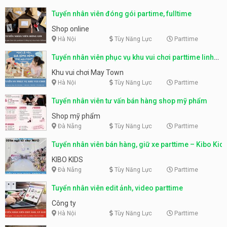
Tuyển nhân viên đóng gói partime, fulltime
Shop online
Hà Nội
Tùy Năng Lực
Parttime
Tuyển nhân viên phục vụ khu vui chơi parttime linh
động
Khu vui chơi May Town
Hà Nội
Tùy Năng Lực
Parttime
Tuyển nhân viên tư vấn bán hàng shop mỹ phẩm
Shop mỹ phẩm
Đà Nẵng
Tùy Năng Lực
Parttime
Tuyển nhân viên bán hàng, giữ xe parttime – Kibo Kid
KIBO KIDS
Đà Nẵng
Tùy Năng Lực
Parttime
Tuyển nhân viên edit ảnh, video parttime
Công ty
Hà Nội
Tùy Năng Lực
Parttime