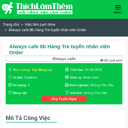
Skip to content
MENU
Trang chủ
Việc làm part-time
Always cafe 8b Hàng Tre tuyển nhân viên Order
Always cafe 8b Hàng Tre tuyển nhân viên
Order
Always cafe
85 Lượt xem
Mức Lương:
Tùy Năng Lực
Thời Hạn:
01/04/2018
Ca làm:
Parttime
Chức vụ:
Nhân Viên
Số lượng:
5
Kinh nghiệm:
Không Yêu Cầu
Bằng cấp:
Giới tính:
Không Yêu Cầu
Ứng Tuyển Ngay
Mô Tả Công Việc