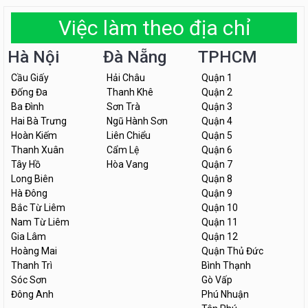
Việc làm theo địa chỉ
Hà Nội
Đà Nẵng
TPHCM
Cầu Giấy
Hải Châu
Quận 1
Đống Đa
Thanh Khê
Quận 2
Ba Đình
Sơn Trà
Quận 3
Hai Bà Trưng
Ngũ Hành Sơn
Quận 4
Hoàn Kiếm
Liên Chiểu
Quận 5
Thanh Xuân
Cẩm Lệ
Quận 6
Tây Hồ
Hòa Vang
Quận 7
Long Biên
Quận 8
Hà Đông
Quận 9
Bắc Từ Liêm
Quận 10
Nam Từ Liêm
Quận 11
Gia Lâm
Quận 12
Hoàng Mai
Quận Thủ Đức
Thanh Trì
Bình Thạnh
Sóc Sơn
Gò Vấp
Đông Anh
Phú Nhuận