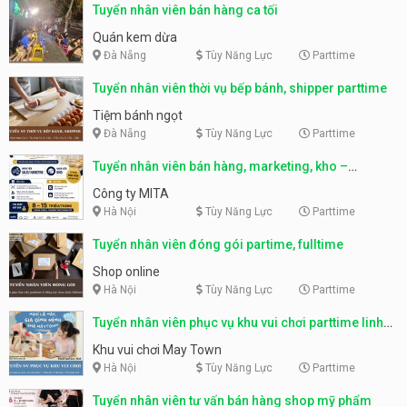
Tuyển nhân viên bán hàng ca tối
Quán kem dừa
Đà Nẵng
Tùy Năng Lực
Parttime
Tuyển nhân viên thời vụ bếp bánh, shipper parttime
Tiệm bánh ngọt
Đà Nẵng
Tùy Năng Lực
Parttime
Tuyển nhân viên bán hàng, marketing, kho –
parttime, fulltime
Công ty MITA
Hà Nội
Tùy Năng Lực
Parttime
Tuyển nhân viên đóng gói partime, fulltime
Shop online
Hà Nội
Tùy Năng Lực
Parttime
Tuyển nhân viên phục vụ khu vui chơi parttime linh
động
Khu vui chơi May Town
Hà Nội
Tùy Năng Lực
Parttime
Tuyển nhân viên tư vấn bán hàng shop mỹ phẩm