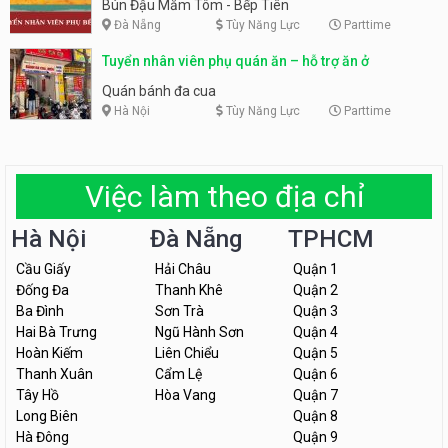
Tiên
Bún Đậu Mắm Tôm - Bếp Tiên
Đà Nẵng
Tùy Năng Lực
Parttime
Tuyển nhân viên phụ quán ăn – hỗ trợ ăn ở
Quán bánh đa cua
Hà Nội
Tùy Năng Lực
Parttime
Việc làm theo địa chỉ
Hà Nội
Đà Nẵng
TPHCM
Cầu Giấy
Hải Châu
Quận 1
Đống Đa
Thanh Khê
Quận 2
Ba Đình
Sơn Trà
Quận 3
Hai Bà Trưng
Ngũ Hành Sơn
Quận 4
Hoàn Kiếm
Liên Chiểu
Quận 5
Thanh Xuân
Cẩm Lệ
Quận 6
Tây Hồ
Hòa Vang
Quận 7
Long Biên
Quận 8
Hà Đông
Quận 9