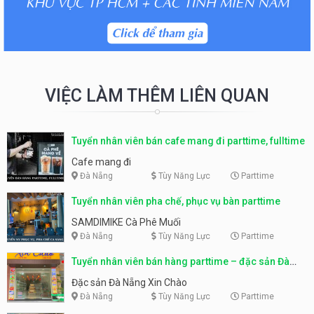
VIỆC LÀM THÊM LIÊN QUAN
Tuyển nhân viên bán cafe mang đi parttime, fulltime
Cafe mang đi
Đà Nẵng
Tùy Năng Lực
Parttime
Tuyển nhân viên pha chế, phục vụ bàn parttime
SAMDIMIKE Cà Phê Muối
Đà Nẵng
Tùy Năng Lực
Parttime
Tuyển nhân viên bán hàng parttime – đặc sản Đà
Nẵng
Đặc sản Đà Nẵng Xin Chào
Đà Nẵng
Tùy Năng Lực
Parttime