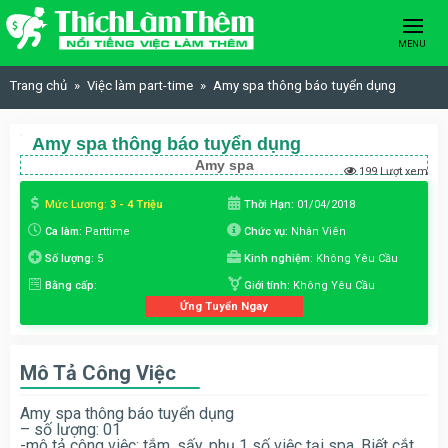
Skip to content
MENU
Trang chủ
Việc làm part-time
Amy spa thông báo tuyển dụng
Amy spa thông báo tuyển dụng
Amy spa
199 Lượt xem
Mức Lương:
3 - 4 Triệu
Thời Hạn:
01/04/2018
Ca làm:
Parttime
Chức vụ:
Nhân Viên
Số lượng:
5
Kinh nghiệm:
Không Yêu Cầu
Bằng cấp:
Giới tính:
Không Yêu Cầu
Ứng Tuyển Ngay
Mô Tả Công Việc
Amy spa thông báo tuyển dụng
– số lượng: 01
-mô tả công việc: tắm, sấy, phụ 1 số việc tại spa. Biết cắt