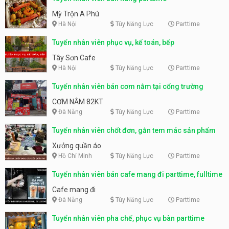
Mỳ Trộn A Phú
Hà Nội
Tùy Năng Lực
Parttime
Tuyển nhân viên phục vụ, kế toán, bếp
Tây Sơn Cafe
Hà Nội
Tùy Năng Lực
Parttime
Tuyển nhân viên bán cơm nắm tại cổng trường
CƠM NẮM 82KT
Đà Nẵng
Tùy Năng Lực
Parttime
Tuyển nhân viên chốt đơn, gắn tem mác sản phẩm
Xưởng quần áo
Hồ Chí Minh
Tùy Năng Lực
Parttime
Tuyển nhân viên bán cafe mang đi parttime, fulltime
Cafe mang đi
Đà Nẵng
Tùy Năng Lực
Parttime
Tuyển nhân viên pha chế, phục vụ bàn parttime