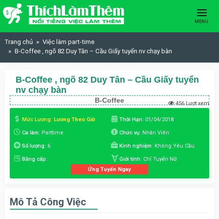
Skip to content
MENU
Trang chủ
Việc làm part-time
B-Coffee , ngõ 82 Duy Tân – Cầu Giấy tuyển nv chạy bàn
B-Coffee , ngõ 82 Duy Tân – Cầu Giấy tuyển
nv chạy bàn
B-Coffee
456 Lượt xem
Mức Lương:
Lương Theo Giờ
Thời Hạn:
01/04/2018
Ca làm:
Parttime
Chức vụ:
Nhân Viên
Số lượng:
6
Kinh nghiệm:
Không Yêu Cầu
Bằng cấp:
Giới tính:
Chỉ Tuyển Nữ
Ứng Tuyển Ngay
Mô Tả Công Việc