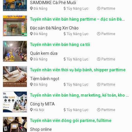
SAMDIMIKE Cà Phê Muối
Đà Nẵng
Tùy Năng Lực
Parttime
Tuyển nhân viên bán hàng parttime – đặc sản Đà
Nẵng
Đặc sản Đà Nẵng Xin Chào
Đà Nẵng
Tùy Năng Lực
Parttime
Tuyển nhân viên bán hàng ca tối
Quán kem dừa
Đà Nẵng
Tùy Năng Lực
Parttime
Tuyển nhân viên thời vụ bếp bánh, shipper parttime
Tiệm bánh ngọt
Đà Nẵng
Tùy Năng Lực
Parttime
Tuyển nhân viên bán hàng, marketing, kế toán, kho –
parttime, fulltime
Công ty MITA
Hà Nội
Tùy Năng Lực
Parttime
Tuyển nhân viên đóng gói partime, fulltime
Shop online