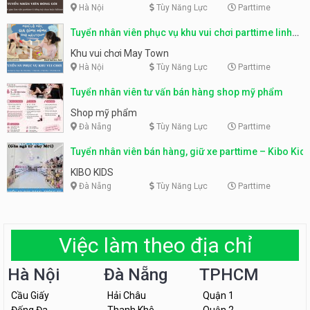
Hà Nội
Tùy Năng Lực
Parttime
Tuyển nhân viên phục vụ khu vui chơi parttime linh
động
Khu vui chơi May Town
Hà Nội
Tùy Năng Lực
Parttime
Tuyển nhân viên tư vấn bán hàng shop mỹ phẩm
Shop mỹ phẩm
Đà Nẵng
Tùy Năng Lực
Parttime
Tuyển nhân viên bán hàng, giữ xe parttime – Kibo Kid
KIBO KIDS
Đà Nẵng
Tùy Năng Lực
Parttime
Việc làm theo địa chỉ
Hà Nội
Đà Nẵng
TPHCM
Cầu Giấy
Hải Châu
Quận 1