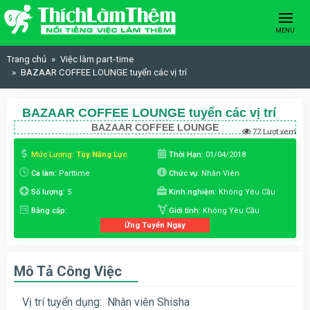
Skip to content
MENU
Trang chủ
Việc làm part-time
BAZAAR COFFEE LOUNGE tuyển các vị trí
BAZAAR COFFEE LOUNGE tuyển các vị trí
BAZAAR COFFEE LOUNGE
77 Lượt xem
Mức Lương:
Tùy Năng Lực
Thời Hạn:
01/04/2018
Ca làm:
Parttime
Chức vụ:
Nhân Viên
Số lượng:
5
Kinh nghiệm:
Không Yêu Cầu
Bằng cấp:
Giới tính:
Không Yêu Cầu
Ứng Tuyển Ngay
Mô Tả Công Việc
Vị trí tuyển dụng: Nhân viên Shisha