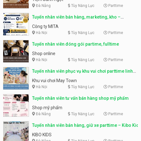
Đà Nẵng
Tùy Năng Lực
Parttime
Tuyển nhân viên bán hàng, marketing, kho –
parttime, fulltime
Công ty MITA
Hà Nội
Tùy Năng Lực
Parttime
Tuyển nhân viên đóng gói partime, fulltime
Shop online
Hà Nội
Tùy Năng Lực
Parttime
Tuyển nhân viên phục vụ khu vui chơi parttime linh
động
Khu vui chơi May Town
Hà Nội
Tùy Năng Lực
Parttime
Tuyển nhân viên tư vấn bán hàng shop mỹ phẩm
Shop mỹ phẩm
Đà Nẵng
Tùy Năng Lực
Parttime
Tuyển nhân viên bán hàng, giữ xe parttime – Kibo Kid
KIBO KIDS
Đà Nẵng
Tùy Năng Lực
Parttime