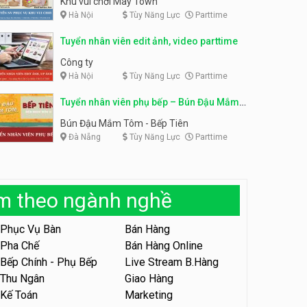
Khu vui chơi May Town
Hà Nội
Tùy Năng Lực
Parttime
Tuyển nhân viên tư vấn bán
hàng shop mỹ phẩm
Tuyển nhân viên phục vụ
Tuyển nhân viên edit ảnh, video parttime
bàn parttime
Shop mỹ phẩm
Quán ăn, Cafe
Công ty
Hà Nội
Tùy Năng Lực
Parttime
Tuyển nhân viên bán hàng,
giữ xe parttime – Kibo Kid
Tuyển nhân viên phụ bếp – Bún Đậu Mắm
KIBO KIDS
Tôm – Bếp Tiên
Bún Đậu Mắm Tôm - Bếp Tiên
Đà Nẵng
Tùy Năng Lực
Parttime
Tuyển nhân viên edit ảnh,
video parttime
Công ty
àm theo ngành nghề
Tuyển nhân viên tiếp thực,
phục vụ bàn
Phục Vụ Bàn
Bán Hàng
Nhà hàng Phủi Quán
Pha Chế
Bán Hàng Online
Bếp Chính - Phụ Bếp
Live Stream B.Hàng
Tuyển nhân viên phục vụ ca
tối – quán kem dừa
Thu Ngân
Giao Hàng
Kế Toán
Marketing
Quán kem dừa