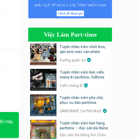
Tuyển nhân viên tiếp thực,
phục vụ bàn
Nhà hàng Phủi Quán
Việc Làm Part-time
Tuyển nhân viên phụ quán ăn
– hỗ trợ ăn ở
Tuyển nhân viên chốt đơn,
gắn tem mác sản phẩm
Quán bánh đa cua
Xưởng quần áo
Tuyển nhân viên bán hàng
Tuyển nhân viên bán cafe
parttime
mang đi parttime, fulltime
GÀ GÔ FASTFOOD
Cafe mang đi
Tuyển nhân viên bán hàng
Tuyển nhân viên pha chế,
parttime
phục vụ bàn parttime
Húp Tea
SAMDIMIKE Cà Phê Muối
ển hãy
Tuyển nhân viên bán hàng
Tuyển nhân viên pha chế
parttime – đặc sản Đà Nẵng
tiệm trà sữa
Đặc sản Đà Nẵng Xin Chào
TRÀ SỮA THÁI LAN