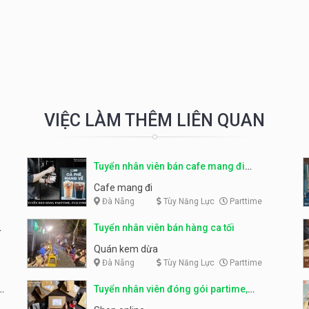
VIỆC LÀM THÊM LIÊN QUAN
Tuyển nhân viên bán cafe mang đi
parttime, fulltime
Cafe mang đi
Đà Nẵng
Tùy Năng Lực
Parttime
Tuyển nhân viên bán hàng ca tối
Quán kem dừa
Đà Nẵng
Tùy Năng Lực
Parttime
Tuyển nhân viên đóng gói partime,
fulltime