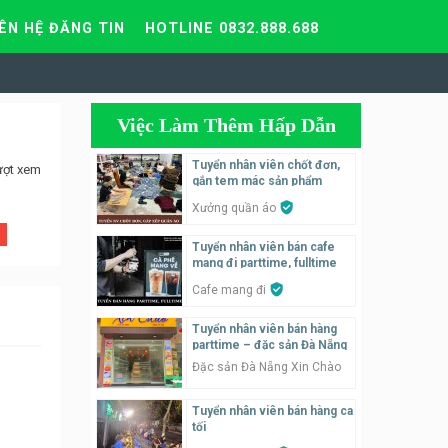
IÊN HỆ ĐĂNG TIN
HOTLINE 0832.888.688
Việc Làm Thêm Hấp Dẫn
Tuyển nhân viên chốt đơn,
ượt xem
gắn tem mác sản phẩm
Xưởng quần áo
Tuyển nhân viên bán cafe
mang đi parttime, fulltime
Cafe mang đi
Tuyển nhân viên bán hàng
parttime – đặc sản Đà Nẵng
Đặc sản Đà Nẵng Xin Chào
Tuyển nhân viên bán hàng ca
tối