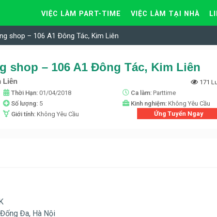
VIỆC LÀM PART-TIME
VIỆC LÀM TẠI NHÀ
L
ng shop – 106 A1 Đông Tác, Kim Liên
g shop – 106 A1 Đông Tác, Kim Liên
 Liên
171 L
Thời Hạn:
01/04/2018
Ca làm:
Parttime
Số lượng:
5
Kinh nghiệm:
Không Yêu Cầu
Ứng Tuyển Ngay
Giới tính:
Không Yêu Cầu
K
 Đống Đa, Hà Nội