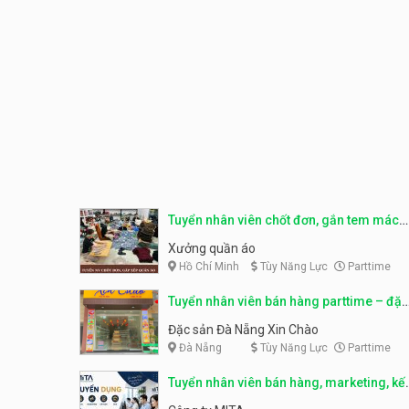
Tuyển nhân viên chốt đơn, gắn tem mác
sản phẩm
Xưởng quần áo
Hồ Chí Minh
Tùy Năng Lực
Parttime
Tuyển nhân viên bán hàng parttime – đặc
sản Đà Nẵng
Đặc sản Đà Nẵng Xin Chào
Đà Nẵng
Tùy Năng Lực
Parttime
Tuyển nhân viên bán hàng, marketing, kế
toán, kho – parttime, fulltime