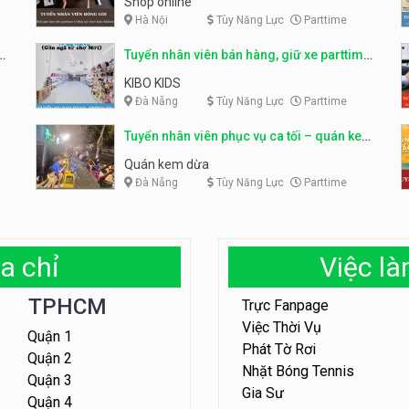
Shop online
Hà Nội
Tùy Năng Lực
Parttime
ỹ
Tuyển nhân viên bán hàng, giữ xe parttime
– Kibo Kid
KIBO KIDS
Đà Nẵng
Tùy Năng Lực
Parttime
Tuyển nhân viên phục vụ ca tối – quán kem
dừa
Quán kem dừa
Đà Nẵng
Tùy Năng Lực
Parttime
a chỉ
Việc l
TPHCM
Trực Fanpage
Việc Thời Vụ
Quận 1
Phát Tờ Rơi
Quận 2
Nhặt Bóng Tennis
Quận 3
Gia Sư
Quận 4