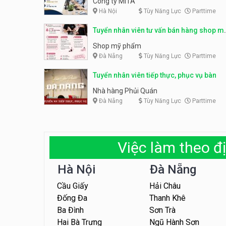
Công ty MITA
Hà Nội
Tùy Năng Lực
Parttime
Tuyển nhân viên tư vấn bán hàng shop m
phẩm
Shop mỹ phẩm
Đà Nẵng
Tùy Năng Lực
Parttime
Tuyển nhân viên tiếp thực, phục vụ bàn
Nhà hàng Phủi Quán
Đà Nẵng
Tùy Năng Lực
Parttime
Việc làm theo đị
Hà Nội
Đà Nẵng
Cầu Giấy
Hải Châu
Đống Đa
Thanh Khê
Ba Đình
Sơn Trà
Hai Bà Trưng
Ngũ Hành Sơn