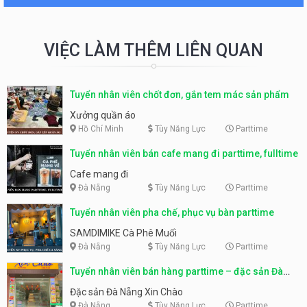
VIỆC LÀM THÊM LIÊN QUAN
Tuyển nhân viên chốt đơn, gắn tem mác sản phẩm
Xưởng quần áo
Hồ Chí Minh
Tùy Năng Lực
Parttime
Tuyển nhân viên bán cafe mang đi parttime, fulltime
Cafe mang đi
Đà Nẵng
Tùy Năng Lực
Parttime
Tuyển nhân viên pha chế, phục vụ bàn parttime
SAMDIMIKE Cà Phê Muối
Đà Nẵng
Tùy Năng Lực
Parttime
Tuyển nhân viên bán hàng parttime – đặc sản Đà
Nẵng
Đặc sản Đà Nẵng Xin Chào
Đà Nẵng
Tùy Năng Lực
Parttime