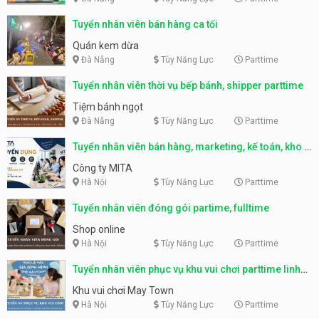
Tuyển nhân viên bán hàng ca tối
Quán kem dừa
Đà Nẵng
Tùy Năng Lực
Parttime
Tuyển nhân viên thời vụ bếp bánh, shipper parttime
Tiệm bánh ngọt
Đà Nẵng
Tùy Năng Lực
Parttime
Tuyển nhân viên bán hàng, marketing, kế toán, kho –
parttime, fulltime
Công ty MITA
Hà Nội
Tùy Năng Lực
Parttime
Tuyển nhân viên đóng gói partime, fulltime
Shop online
Hà Nội
Tùy Năng Lực
Parttime
Tuyển nhân viên phục vụ khu vui chơi parttime linh
động
Khu vui chơi May Town
Hà Nội
Tùy Năng Lực
Parttime