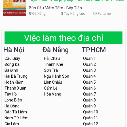
Tiên
Bún Đậu Mắm Tôm - Bếp Tiên
Đà Nẵng
Tùy Năng Lực
Parttime
Việc làm theo địa chỉ
Hà Nội
Đà Nẵng
TPHCM
Cầu Giấy
Hải Châu
Quận 1
Đống Đa
Thanh Khê
Quận 2
Ba Đình
Sơn Trà
Quận 3
Hai Bà Trưng
Ngũ Hành Sơn
Quận 4
Hoàn Kiếm
Liên Chiểu
Quận 5
Thanh Xuân
Cẩm Lệ
Quận 6
Tây Hồ
Hòa Vang
Quận 7
Long Biên
Quận 8
Hà Đông
Quận 9
Bắc Từ Liêm
Quận 10
Nam Từ Liêm
Quận 11
Gia Lâm
Quận 12