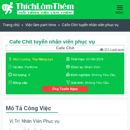
Skip to content
MENU
Trang chủ
Việc làm part-time
Cafe Chit tuyển nhân viên phục vụ
Cafe Chit tuyển nhân viên phục vụ
Cafe Chit
211 Lượt xem
Mức Lương:
Tùy Năng Lực
Thời Hạn:
01/04/2018
Ca làm:
Parttime
Chức vụ:
Nhân Viên
Số lượng:
4
Kinh nghiệm:
Không Yêu Cầu
Bằng cấp:
Giới tính:
Không Yêu Cầu
Ứng Tuyển Ngay
Mô Tả Công Việc
Vị Trí: Nhân Viên Phục vụ