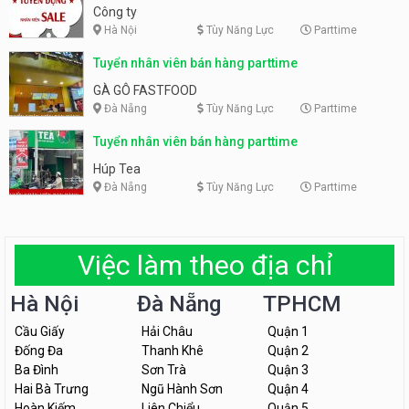
Công ty
Hà Nội
Tùy Năng Lực
Parttime
Tuyển nhân viên bán hàng parttime
GÀ GÔ FASTFOOD
Đà Nẵng
Tùy Năng Lực
Parttime
Tuyển nhân viên bán hàng parttime
Húp Tea
Đà Nẵng
Tùy Năng Lực
Parttime
Việc làm theo địa chỉ
Hà Nội
Đà Nẵng
TPHCM
Cầu Giấy
Hải Châu
Quận 1
Đống Đa
Thanh Khê
Quận 2
Ba Đình
Sơn Trà
Quận 3
Hai Bà Trưng
Ngũ Hành Sơn
Quận 4
Hoàn Kiếm
Liên Chiểu
Quận 5