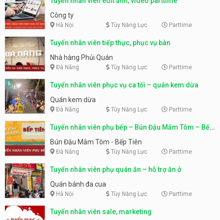
Tuyển nhân viên edit ảnh, video parttime
Công ty
Hà Nội
Tùy Năng Lực
Parttime
Tuyển nhân viên tiếp thực, phục vụ bàn
Nhà hàng Phủi Quán
Đà Nẵng
Tùy Năng Lực
Parttime
Tuyển nhân viên phục vụ ca tối – quán kem dừa
Quán kem dừa
Đà Nẵng
Tùy Năng Lực
Parttime
Tuyển nhân viên phụ bếp – Bún Đậu Mắm Tôm – Bếp
Tiên
Bún Đậu Mắm Tôm - Bếp Tiên
Đà Nẵng
Tùy Năng Lực
Parttime
Tuyển nhân viên phụ quán ăn – hỗ trợ ăn ở
Quán bánh đa cua
Hà Nội
Tùy Năng Lực
Parttime
Tuyển nhân viên sale, marketing