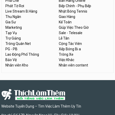
Pha Chế
Bán Hàng Online
Phát Tờ Rơi
Bếp Chính - Phụ Bếp
Live Stream B.Hàng
Nhặt Bóng Tennis
Thu Ngân
Giao Hàng
Gia Sư
Kế Toán
Marketing
Giúp Việc Theo Giờ
Tạp Vụ
Sale - Telesale
Trợ Giảng
Lễ Tân
Trông Quán Net
Cộng Tác Viên
PG - PB
Xếp Bóng Bi a
Lao Động Phổ Thông
Trông Xe
Bảo Vệ
Việc Khác
Nhân viên Kho
Nhân viên content
Website Tuyển Dụng – Tìm Việc Làm Thêm Uy Tín