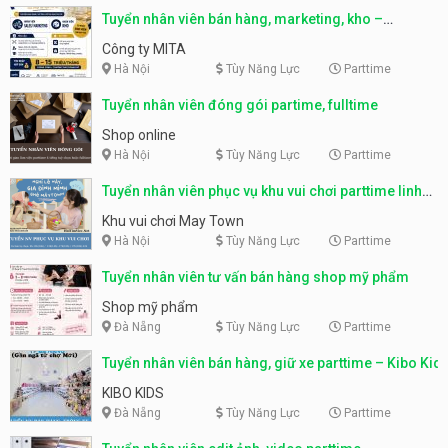
Tuyển nhân viên bán hàng, marketing, kho –
parttime, fulltime
Công ty MITA
Hà Nội
Tùy Năng Lực
Parttime
Tuyển nhân viên đóng gói partime, fulltime
Shop online
Hà Nội
Tùy Năng Lực
Parttime
Tuyển nhân viên phục vụ khu vui chơi parttime linh
động
Khu vui chơi May Town
Hà Nội
Tùy Năng Lực
Parttime
Tuyển nhân viên tư vấn bán hàng shop mỹ phẩm
Shop mỹ phẩm
Đà Nẵng
Tùy Năng Lực
Parttime
Tuyển nhân viên bán hàng, giữ xe parttime – Kibo Kid
KIBO KIDS
Đà Nẵng
Tùy Năng Lực
Parttime