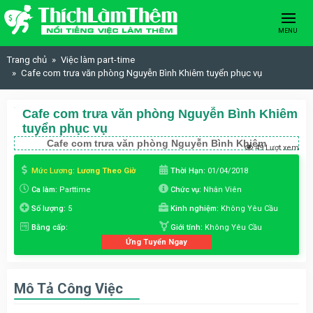
Skip to content
MENU
Trang chủ
Việc làm part-time
Cafe com trưa văn phòng Nguyễn Bình Khiêm tuyển phục vụ
Cafe com trưa văn phòng Nguyễn Bình Khiêm
tuyển phục vụ
Cafe com trưa văn phòng Nguyễn Bình Khiêm
49 Lượt xem
Mức Lương:
Lương Theo Giờ
Thời Hạn:
01/04/2018
Ca làm:
Parttime
Chức vụ:
Nhân Viên
Số lượng:
5
Kinh nghiệm:
Không Yêu Cầu
Bằng cấp:
Giới tính:
Không Yêu Cầu
Ứng Tuyển Ngay
Mô Tả Công Việc