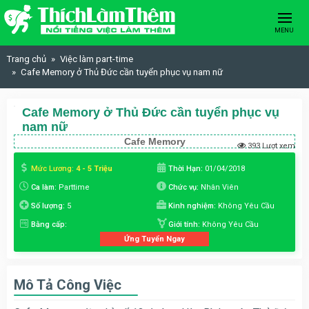
Skip to content
MENU
Trang chủ
Việc làm part-time
Cafe Memory ở Thủ Đức cần tuyển phục vụ nam nữ
Cafe Memory ở Thủ Đức cần tuyển phục vụ
nam nữ
Cafe Memory
393 Lượt xem
Mức Lương:
4 - 5 Triệu
Thời Hạn:
01/04/2018
Ca làm:
Parttime
Chức vụ:
Nhân Viên
Số lượng:
5
Kinh nghiệm:
Không Yêu Cầu
Bằng cấp:
Giới tính:
Không Yêu Cầu
Ứng Tuyển Ngay
Mô Tả Công Việc