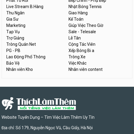
Phát Tờ Rơi
Bếp Chính - Phụ Bếp
Live Stream B.Hàng
Nhặt Bóng Tennis
Thu Ngân
Giao Hàng
Gia Sư
Kế Toán
Marketing
Giúp Việc Theo Giờ
Tạp Vụ
Sale - Telesale
Trợ Giảng
Lễ Tân
Trông Quán Net
Cộng Tác Viên
PG - PB
Xếp Bóng Bi a
Lao Động Phổ Thông
Trông Xe
Bảo Vệ
Việc Khác
Nhân viên Kho
Nhân viên content
Website Tuyển Dụng – Tìm Việc Làm Thêm Uy Tín
Địa chỉ: Số 179, Nguyễn Ngọc Vũ, Cầu Giấy, Hà Nội