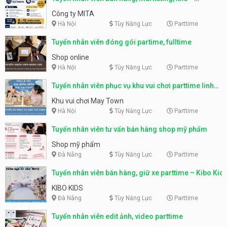
parttime, fulltime
Công ty MITA
Hà Nội
Tùy Năng Lực
Parttime
Tuyển nhân viên đóng gói partime, fulltime
Shop online
Hà Nội
Tùy Năng Lực
Parttime
Tuyển nhân viên phục vụ khu vui chơi parttime linh
động
Khu vui chơi May Town
Hà Nội
Tùy Năng Lực
Parttime
Tuyển nhân viên tư vấn bán hàng shop mỹ phẩm
Shop mỹ phẩm
Đà Nẵng
Tùy Năng Lực
Parttime
Tuyển nhân viên bán hàng, giữ xe parttime – Kibo Kid
KIBO KIDS
Đà Nẵng
Tùy Năng Lực
Parttime
Tuyển nhân viên edit ảnh, video parttime