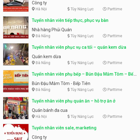
Công ty
Hà Nội
Tùy Năng Lực
Parttime
Tuyển nhân viên tiếp thực, phục vụ bàn
Nhà hàng Phủi Quán
Đà Nẵng
Tùy Năng Lực
Parttime
Tuyển nhân viên phục vụ ca tối – quán kem dừa
Quán kem dừa
Đà Nẵng
Tùy Năng Lực
Parttime
Tuyển nhân viên phụ bếp – Bún Đậu Mắm Tôm – Bếp
Tiên
Bún Đậu Mắm Tôm - Bếp Tiên
Đà Nẵng
Tùy Năng Lực
Parttime
Tuyển nhân viên phụ quán ăn – hỗ trợ ăn ở
Quán bánh đa cua
Hà Nội
Tùy Năng Lực
Parttime
Tuyển nhân viên sale, marketing
Công ty