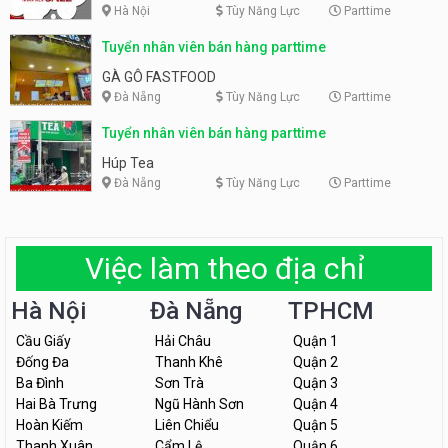
Hà Nội
Tùy Năng Lực
Parttime
Tuyển nhân viên bán hàng parttime
GÀ GÔ FASTFOOD
Đà Nẵng
Tùy Năng Lực
Parttime
Tuyển nhân viên bán hàng parttime
Húp Tea
Đà Nẵng
Tùy Năng Lực
Parttime
Việc làm theo địa chỉ
Hà Nội
Đà Nẵng
TPHCM
Cầu Giấy
Hải Châu
Quận 1
Đống Đa
Thanh Khê
Quận 2
Ba Đình
Sơn Trà
Quận 3
Hai Bà Trưng
Ngũ Hành Sơn
Quận 4
Hoàn Kiếm
Liên Chiểu
Quận 5
Thanh Xuân
Cẩm Lệ
Quận 6