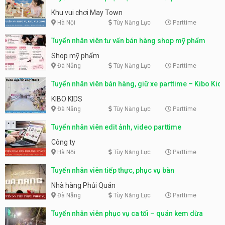
động
Khu vui chơi May Town
Hà Nội
Tùy Năng Lực
Parttime
Tuyển nhân viên tư vấn bán hàng shop mỹ phẩm
Shop mỹ phẩm
Đà Nẵng
Tùy Năng Lực
Parttime
Tuyển nhân viên bán hàng, giữ xe parttime – Kibo Kid
KIBO KIDS
Đà Nẵng
Tùy Năng Lực
Parttime
Tuyển nhân viên edit ảnh, video parttime
Công ty
Hà Nội
Tùy Năng Lực
Parttime
Tuyển nhân viên tiếp thực, phục vụ bàn
Nhà hàng Phủi Quán
Đà Nẵng
Tùy Năng Lực
Parttime
Tuyển nhân viên phục vụ ca tối – quán kem dừa