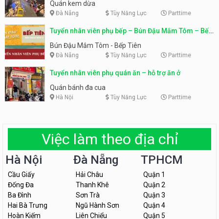
Quán kem dừa
Đà Nẵng
Tùy Năng Lực
Parttime
Tuyển nhân viên phụ bếp – Bún Đậu Mắm Tôm – Bếp
Tiên
Bún Đậu Mắm Tôm - Bếp Tiên
Đà Nẵng
Tùy Năng Lực
Parttime
Tuyển nhân viên phụ quán ăn – hỗ trợ ăn ở
Quán bánh đa cua
Hà Nội
Tùy Năng Lực
Parttime
Việc làm theo địa chỉ
Hà Nội
Đà Nẵng
TPHCM
Cầu Giấy
Hải Châu
Quận 1
Đống Đa
Thanh Khê
Quận 2
Ba Đình
Sơn Trà
Quận 3
Hai Bà Trưng
Ngũ Hành Sơn
Quận 4
Hoàn Kiếm
Liên Chiểu
Quận 5