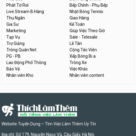
Phát Tờ Rơi
Bếp Chính - Phụ Bếp
Live Stream B.Hàng
Nhặt Bóng Tennis
Thu Ngân
Giao Hàng
Gia Sư
Kế Toán
Marketing
Giúp Việc Theo Giờ
Tạp Vụ
Sale - Telesale
Trợ Giảng
Lễ Tân
Trông Quán Net
Cộng Tác Viên
PG - PB
Xếp Bóng Bi a
Lao Động Phổ Thông
Trông Xe
Bảo Vệ
Việc Khác
Nhân viên Kho
Nhân viên content
Website Tuyển Dụng – Tìm Việc Làm Thêm Uy Tín
Địa chỉ: Số 179, Nguyễn Ngọc Vũ, Cầu Giấy, Hà Nội