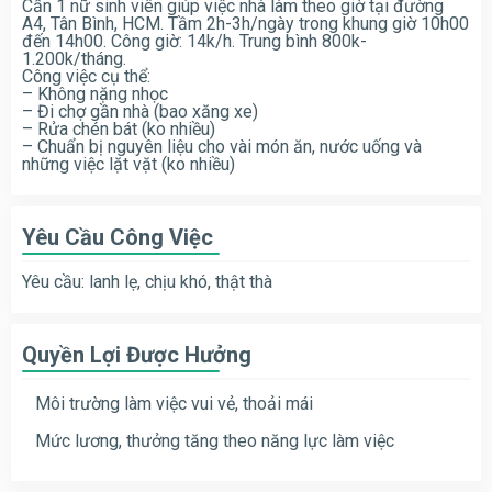
Cần 1 nữ sinh viên giúp việc nhà làm theo giờ tại đường
A4, Tân Bình, HCM. Tầm 2h-3h/ngày trong khung giờ 10h00
đến 14h00. Công giờ: 14k/h. Trung bình 800k-
1.200k/tháng.
Công việc cụ thể:
– Không nặng nhọc
– Đi chợ gần nhà (bao xăng xe)
– Rửa chén bát (ko nhiều)
– Chuẩn bị nguyên liệu cho vài món ăn, nước uống và
những việc lặt vặt (ko nhiều)
Yêu Cầu Công Việc
Yêu cầu: lanh lẹ, chịu khó, thật thà
Quyền Lợi Được Hưởng
Môi trường làm việc vui vẻ, thoải mái
Mức lương, thưởng tăng theo năng lực làm việc