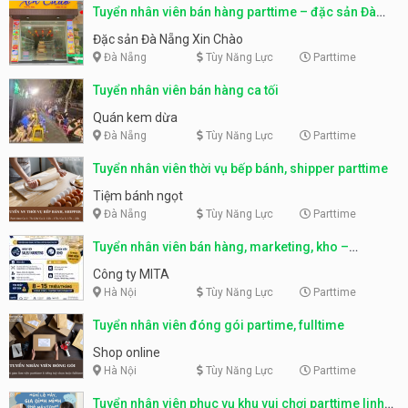
Tuyển nhân viên bán hàng parttime – đặc sản Đà
Nẵng
Đặc sản Đà Nẵng Xin Chào
Đà Nẵng
Tùy Năng Lực
Parttime
Tuyển nhân viên bán hàng ca tối
Quán kem dừa
Đà Nẵng
Tùy Năng Lực
Parttime
Tuyển nhân viên thời vụ bếp bánh, shipper parttime
Tiệm bánh ngọt
Đà Nẵng
Tùy Năng Lực
Parttime
Tuyển nhân viên bán hàng, marketing, kho –
parttime, fulltime
Công ty MITA
Hà Nội
Tùy Năng Lực
Parttime
Tuyển nhân viên đóng gói partime, fulltime
Shop online
Hà Nội
Tùy Năng Lực
Parttime
Tuyển nhân viên phục vụ khu vui chơi parttime linh