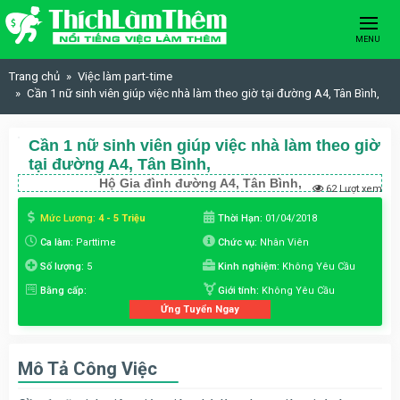
Skip to content
MENU
Trang chủ
Việc làm part-time
Cần 1 nữ sinh viên giúp việc nhà làm theo giờ tại đường A4, Tân Bình,
Cần 1 nữ sinh viên giúp việc nhà làm theo giờ
tại đường A4, Tân Bình,
Hộ Gia đình đường A4, Tân Bình,
62 Lượt xem
Mức Lương:
4 - 5 Triệu
Thời Hạn:
01/04/2018
Ca làm:
Parttime
Chức vụ:
Nhân Viên
Số lượng:
5
Kinh nghiệm:
Không Yêu Cầu
Bằng cấp:
Giới tính:
Không Yêu Cầu
Ứng Tuyển Ngay
Mô Tả Công Việc