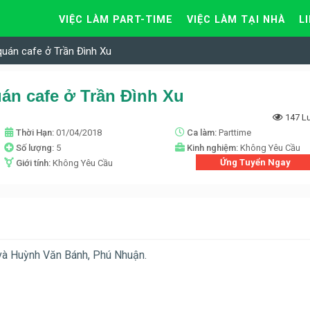
VIỆC LÀM PART-TIME
VIỆC LÀM TẠI NHÀ
L
quán cafe ở Trần Đình Xu
án cafe ở Trần Đình Xu
147 L
Thời Hạn:
01/04/2018
Ca làm:
Parttime
Số lượng:
5
Kinh nghiệm:
Không Yêu Cầu
Ứng Tuyển Ngay
Giới tính:
Không Yêu Cầu
 và Huỳnh Văn Bánh, Phú Nhuận.