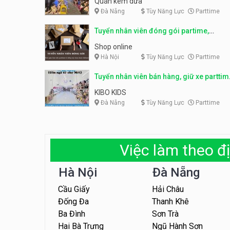
Quán kem dừa
Đà Nẵng
Tùy Năng Lực
Parttime
Tuyển nhân viên đóng gói partime,
fulltime
Shop online
Hà Nội
Tùy Năng Lực
Parttime
Tuyển nhân viên bán hàng, giữ xe parttim
– Kibo Kid
KIBO KIDS
Đà Nẵng
Tùy Năng Lực
Parttime
Việc làm theo đị
Hà Nội
Đà Nẵng
Cầu Giấy
Hải Châu
Đống Đa
Thanh Khê
Ba Đình
Sơn Trà
Hai Bà Trưng
Ngũ Hành Sơn