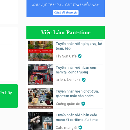
Tuyển nhân viên bán hàng,
giữ xe parttime – Kibo Kid
KIBO KIDS
Việc Làm Part-time
Tuyển nhân viên edit ảnh,
video parttime
Tuyển nhân viên phục vụ, kế
toán, bếp
Công ty
Tây Sơn Cafe
Tuyển nhân viên tiếp thực,
Tuyển nhân viên bán cơm
phục vụ bàn
nắm tại cổng trường
Nhà hàng Phủi Quán
CƠM NẮM 82KT
Tuyển nhân viên phụ quán ăn
Tuyển nhân viên chốt đơn,
ển hãy
– hỗ trợ ăn ở
gắn tem mác sản phẩm
Quán bánh đa cua
Xưởng quần áo
Tuyển nhân viên bán cafe
Tuyển nhân viên bán hàng
mang đi parttime, fulltime
parttime
Cafe mang đi
GÀ GÔ FASTFOOD