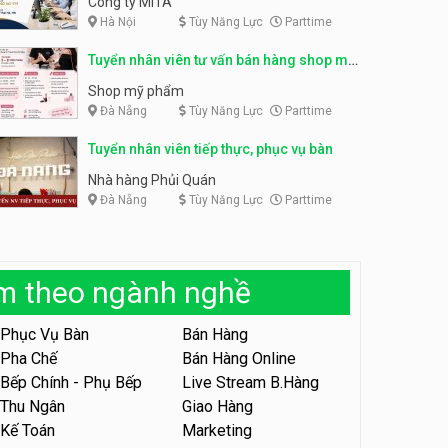
Công ty MITA
Hà Nội
Tùy Năng Lực
Parttime
Tuyển nhân viên đóng gói
partime, fulltime
Tuyển nhân viên đóng gói
Tuyển nhân viên tư vấn bán hàng shop mỹ
parttime
Shop online
phẩm
Shop online
Shop mỹ phẩm
Đà Nẵng
Tùy Năng Lực
Parttime
Tuyển nhân viên phục vụ
khu vui chơi parttime linh
động
Tuyển nhân viên tiếp thực, phục vụ bàn
Khu vui chơi May Town
Nhà hàng Phủi Quán
Đà Nẵng
Tùy Năng Lực
Parttime
Tuyển nhân viên tư vấn bán
hàng shop mỹ phẩm
Shop mỹ phẩm
àm theo ngành nghề
Tuyển nhân viên bán hàng,
giữ xe parttime – Kibo Kid
Phục Vụ Bàn
Bán Hàng
KIBO KIDS
Pha Chế
Bán Hàng Online
Bếp Chính - Phụ Bếp
Live Stream B.Hàng
Tuyển nhân viên edit ảnh,
video parttime
Thu Ngân
Giao Hàng
Kế Toán
Marketing
Công ty