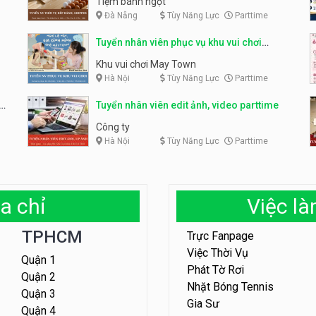
Tiệm bánh ngọt
Đà Nẵng
Tùy Năng Lực
Parttime
Tuyển nhân viên phục vụ khu vui chơi
parttime linh động
Khu vui chơi May Town
Hà Nội
Tùy Năng Lực
Parttime
e
Tuyển nhân viên edit ảnh, video parttime
Công ty
Hà Nội
Tùy Năng Lực
Parttime
a chỉ
Việc l
TPHCM
Trực Fanpage
Việc Thời Vụ
Quận 1
Phát Tờ Rơi
Quận 2
Nhặt Bóng Tennis
Quận 3
Gia Sư
Quận 4