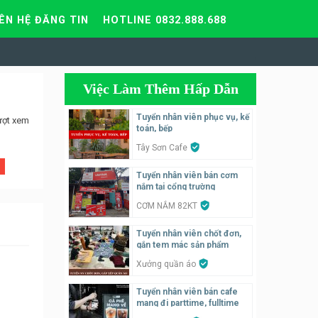
IÊN HỆ ĐĂNG TIN
HOTLINE 0832.888.688
Việc Làm Thêm Hấp Dẫn
Tuyển nhân viên phục vụ, kế
ượt xem
toán, bếp
Tây Sơn Cafe
Tuyển nhân viên bán cơm
nắm tại cổng trường
CƠM NẮM 82KT
Tuyển nhân viên chốt đơn,
gắn tem mác sản phẩm
Xưởng quần áo
Tuyển nhân viên bán cafe
mang đi parttime, fulltime