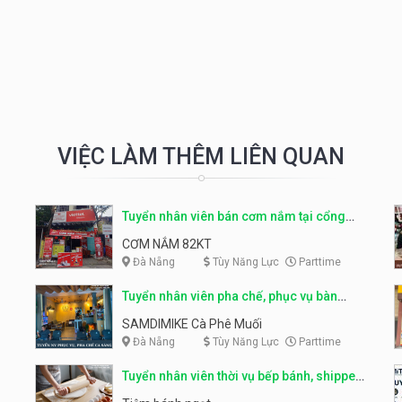
VIỆC LÀM THÊM LIÊN QUAN
Tuyển nhân viên bán cơm nắm tại cổng
trường
CƠM NẮM 82KT
Đà Nẵng
Tùy Năng Lực
Parttime
Tuyển nhân viên pha chế, phục vụ bàn
parttime
SAMDIMIKE Cà Phê Muối
Đà Nẵng
Tùy Năng Lực
Parttime
Tuyển nhân viên thời vụ bếp bánh, shipper
parttime