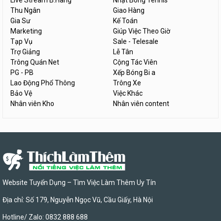
Live Stream B.Hàng
Nhặt Bóng Tennis
Thu Ngân
Giao Hàng
Gia Sư
Kế Toán
Marketing
Giúp Việc Theo Giờ
Tạp Vụ
Sale - Telesale
Trợ Giảng
Lễ Tân
Trông Quán Net
Cộng Tác Viên
PG - PB
Xếp Bóng Bi a
Lao Động Phổ Thông
Trông Xe
Bảo Vệ
Việc Khác
Nhân viên Kho
Nhân viên content
Website Tuyển Dụng – Tìm Việc Làm Thêm Uy Tín
Địa chỉ: Số 179, Nguyễn Ngọc Vũ, Cầu Giấy, Hà Nội
Hotline/ Zalo: 0832 888 688