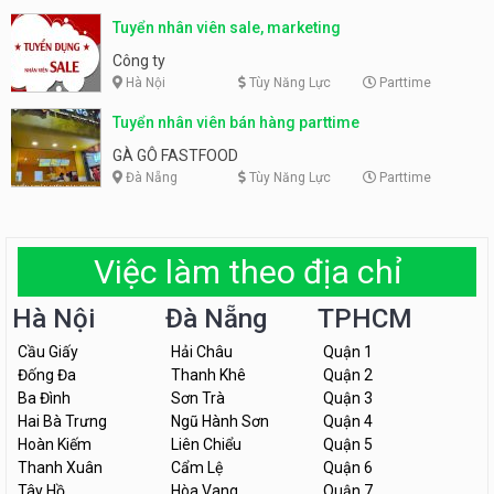
Tuyển nhân viên sale, marketing
Công ty
Hà Nội
Tùy Năng Lực
Parttime
Tuyển nhân viên bán hàng parttime
GÀ GÔ FASTFOOD
Đà Nẵng
Tùy Năng Lực
Parttime
Việc làm theo địa chỉ
Hà Nội
Đà Nẵng
TPHCM
Cầu Giấy
Hải Châu
Quận 1
Đống Đa
Thanh Khê
Quận 2
Ba Đình
Sơn Trà
Quận 3
Hai Bà Trưng
Ngũ Hành Sơn
Quận 4
Hoàn Kiếm
Liên Chiểu
Quận 5
Thanh Xuân
Cẩm Lệ
Quận 6
Tây Hồ
Hòa Vang
Quận 7