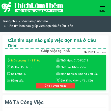
Skip to content
MENU
Trang chủ
Việc làm part-time
Cần tìm bạn nào giúp việc dọn nhà ở Cầu Diễn
Cần tìm bạn nào giúp việc dọn nhà ở Cầu
Diễn
Giúp việc tại nhà
1312 Lượt xem
Mức Lương:
1 - 2 Triệu
Thời Hạn:
01/04/2018
Ca làm:
Parttime
Chức vụ:
Nhân Viên
Số lượng:
5
Kinh nghiệm:
Không Yêu Cầu
Bằng cấp:
Giới tính:
Không Yêu Cầu
Ứng Tuyển Ngay
Mô Tả Công Việc