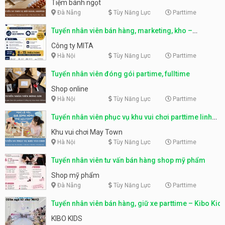
Tiệm bánh ngọt
Đà Nẵng
Tùy Năng Lực
Parttime
Tuyển nhân viên bán hàng, marketing, kho –
parttime, fulltime
Công ty MITA
Hà Nội
Tùy Năng Lực
Parttime
Tuyển nhân viên đóng gói partime, fulltime
Shop online
Hà Nội
Tùy Năng Lực
Parttime
Tuyển nhân viên phục vụ khu vui chơi parttime linh
động
Khu vui chơi May Town
Hà Nội
Tùy Năng Lực
Parttime
Tuyển nhân viên tư vấn bán hàng shop mỹ phẩm
Shop mỹ phẩm
Đà Nẵng
Tùy Năng Lực
Parttime
Tuyển nhân viên bán hàng, giữ xe parttime – Kibo Kid
KIBO KIDS