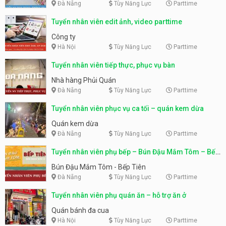
Đà Nẵng
Tùy Năng Lực
Parttime
Tuyển nhân viên edit ảnh, video parttime
Công ty
Hà Nội
Tùy Năng Lực
Parttime
Tuyển nhân viên tiếp thực, phục vụ bàn
Nhà hàng Phủi Quán
Đà Nẵng
Tùy Năng Lực
Parttime
Tuyển nhân viên phục vụ ca tối – quán kem dừa
Quán kem dừa
Đà Nẵng
Tùy Năng Lực
Parttime
Tuyển nhân viên phụ bếp – Bún Đậu Mắm Tôm – Bếp
Tiên
Bún Đậu Mắm Tôm - Bếp Tiên
Đà Nẵng
Tùy Năng Lực
Parttime
Tuyển nhân viên phụ quán ăn – hỗ trợ ăn ở
Quán bánh đa cua
Hà Nội
Tùy Năng Lực
Parttime