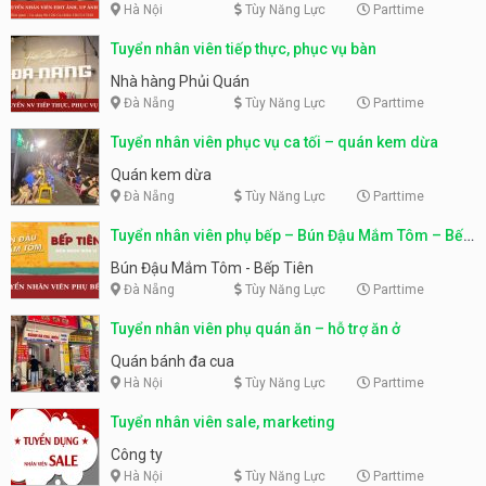
Hà Nội
Tùy Năng Lực
Parttime
Tuyển nhân viên tiếp thực, phục vụ bàn
Nhà hàng Phủi Quán
Đà Nẵng
Tùy Năng Lực
Parttime
Tuyển nhân viên phục vụ ca tối – quán kem dừa
Quán kem dừa
Đà Nẵng
Tùy Năng Lực
Parttime
Tuyển nhân viên phụ bếp – Bún Đậu Mắm Tôm – Bếp
Tiên
Bún Đậu Mắm Tôm - Bếp Tiên
Đà Nẵng
Tùy Năng Lực
Parttime
Tuyển nhân viên phụ quán ăn – hỗ trợ ăn ở
Quán bánh đa cua
Hà Nội
Tùy Năng Lực
Parttime
Tuyển nhân viên sale, marketing
Công ty
Hà Nội
Tùy Năng Lực
Parttime