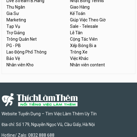
Live Stream B.Hàng
Nhặt Bóng Tennis
Thu Ngân
Giao Hàng
Gia Sư
Kế Toán
Marketing
Giúp Việc Theo Giờ
Tạp Vụ
Sale - Telesale
Trợ Giảng
Lễ Tân
Trông Quán Net
Cộng Tác Viên
PG - PB
Xếp Bóng Bi a
Lao Động Phổ Thông
Trông Xe
Bảo Vệ
Việc Khác
Nhân viên Kho
Nhân viên content
Website Tuyển Dụng – Tìm Việc Làm Thêm Uy Tín
Địa chỉ: Số 179, Nguyễn Ngọc Vũ, Cầu Giấy, Hà Nội
Hotline/ Zalo: 0832 888 688