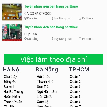
Tuyển nhân viên bán hàng parttime
GÀ GÔ FASTFOOD
Đà Nẵng
Tùy Năng Lực
Parttime
Tuyển nhân viên bán hàng parttime
Húp Tea
Đà Nẵng
Tùy Năng Lực
Parttime
Việc làm theo địa chỉ
Hà Nội
Đà Nẵng
TPHCM
Cầu Giấy
Hải Châu
Quận 1
Đống Đa
Thanh Khê
Quận 2
Ba Đình
Sơn Trà
Quận 3
Hai Bà Trưng
Ngũ Hành Sơn
Quận 4
Hoàn Kiếm
Liên Chiểu
Quận 5
Thanh Xuân
Cẩm Lệ
Quận 6
Tây Hồ
Hòa Vang
Quận 7