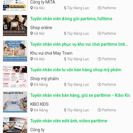
parttime, fulltime
Công ty MITA
Hà Nội
Tùy Năng Lực
Parttime
Tuyển nhân viên đóng gói partime, fulltime
Shop online
Hà Nội
Tùy Năng Lực
Parttime
Tuyển nhân viên phục vụ khu vui chơi parttime linh
động
Khu vui chơi May Town
Hà Nội
Tùy Năng Lực
Parttime
Tuyển nhân viên tư vấn bán hàng shop mỹ phẩm
Shop mỹ phẩm
Đà Nẵng
Tùy Năng Lực
Parttime
Tuyển nhân viên bán hàng, giữ xe parttime – Kibo Kid
KIBO KIDS
Đà Nẵng
Tùy Năng Lực
Parttime
Tuyển nhân viên edit ảnh, video parttime
Công ty