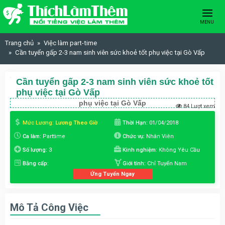
Skip to content
MENU
Trang chủ
Việc làm part-time
Cần tuyển gấp 2-3 nam sinh viên sức khoẻ tốt phụ việc tại Gò Vấp
Cần tuyển gấp 2-3 nam sinh viên sức khoẻ tốt
phụ việc tại Gò Vấp
phụ việc tại Gò Vấp
84 Lượt xem
Mức Lương:
Lương Theo Giờ
Thời Hạn:
01/04/2018
Ca làm:
Parttime
Chức vụ:
Nhân Viên
Số lượng:
3
Kinh nghiệm:
Không Yêu Cầu
Bằng cấp:
Giới tính:
Chỉ Tuyển Nam
Ứng Tuyển Ngay
Mô Tả Công Việc