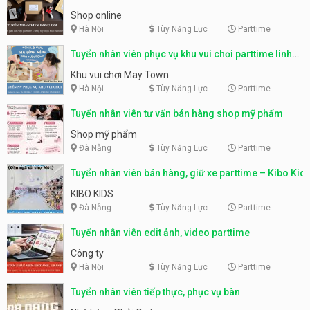
Shop online
Hà Nội
Tùy Năng Lực
Parttime
Tuyển nhân viên phục vụ khu vui chơi parttime linh
động
Khu vui chơi May Town
Hà Nội
Tùy Năng Lực
Parttime
Tuyển nhân viên tư vấn bán hàng shop mỹ phẩm
Shop mỹ phẩm
Đà Nẵng
Tùy Năng Lực
Parttime
Tuyển nhân viên bán hàng, giữ xe parttime – Kibo Kid
KIBO KIDS
Đà Nẵng
Tùy Năng Lực
Parttime
Tuyển nhân viên edit ảnh, video parttime
Công ty
Hà Nội
Tùy Năng Lực
Parttime
Tuyển nhân viên tiếp thực, phục vụ bàn