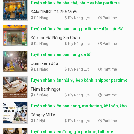
Tuyển nhân viên pha chế, phục vụ bàn parttime
SAMDIMIKE Cà Phê Muối
Đà Nẵng
Tùy Năng Lực
Parttime
Tuyển nhân viên bán hàng parttime – đặc sản Đà
Nẵng
Đặc sản Đà Nẵng Xin Chào
Đà Nẵng
Tùy Năng Lực
Parttime
Tuyển nhân viên bán hàng ca tối
Quán kem dừa
Đà Nẵng
Tùy Năng Lực
Parttime
Tuyển nhân viên thời vụ bếp bánh, shipper parttime
Tiệm bánh ngọt
Đà Nẵng
Tùy Năng Lực
Parttime
Tuyển nhân viên bán hàng, marketing, kế toán, kho –
parttime, fulltime
Công ty MITA
Hà Nội
Tùy Năng Lực
Parttime
Tuyển nhân viên đóng gói partime, fulltime