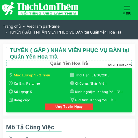
Skip to content
MENU
Trang chủ
Việc làm part-time
TUYỂN ( GẤP ) NHÂN VIÊN PHỤC VỤ BÀN tại Quán Yên Hoa Trà
TUYỂN ( GẤP ) NHÂN VIÊN PHỤC VỤ BÀN tại
Quán Yên Hoa Trà
Quán Yên Hoa Trà
20 Lượt xem
Mức Lương:
1 - 2 Triệu
Thời Hạn:
01/04/2018
Ca làm:
Parttime
Chức vụ:
Nhân Viên
Số lượng:
5
Kinh nghiệm:
Không Yêu Cầu
Bằng cấp:
Giới tính:
Không Yêu Cầu
Ứng Tuyển Ngay
Mô Tả Công Việc