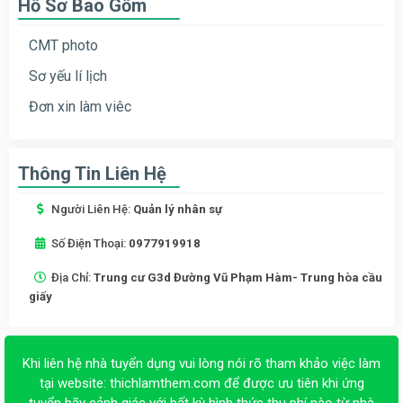
Hồ Sơ Bao Gồm
CMT photo
Sơ yếu lí lịch
Đơn xin làm viêc
Thông Tin Liên Hệ
Người Liên Hệ:
Quản lý nhân sự
Số Điện Thoại:
0977919918
Địa Chỉ:
Trung cư G3d Đường Vũ Phạm Hàm- Trung hòa cầu
giấy
Khi liên hệ nhà tuyển dụng vui lòng nói rõ tham khảo việc làm
tại website:
thichlamthem.com
để được ưu tiên khi ứng
tuyển hãy cảnh giác với bất kỳ hình thức thu phí nào từ nhà