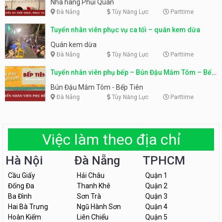
Nhà hàng Phủi Quán
Đà Nẵng
Tùy Năng Lực
Parttime
Tuyển nhân viên phục vụ ca tối – quán kem dừa
Quán kem dừa
Đà Nẵng
Tùy Năng Lực
Parttime
Tuyển nhân viên phụ bếp – Bún Đậu Mắm Tôm – Bếp
Tiên
Bún Đậu Mắm Tôm - Bếp Tiên
Đà Nẵng
Tùy Năng Lực
Parttime
Việc làm theo địa chỉ
Hà Nội
Đà Nẵng
TPHCM
Cầu Giấy
Hải Châu
Quận 1
Đống Đa
Thanh Khê
Quận 2
Ba Đình
Sơn Trà
Quận 3
Hai Bà Trưng
Ngũ Hành Sơn
Quận 4
Hoàn Kiếm
Liên Chiểu
Quận 5