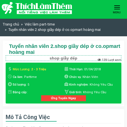
Skip to content
MENU
Trang chủ
Việc làm part-time
Tuyển nhân viên 2.shop giầy dép ở co.opmart hoàng mai
Tuyển nhân viên 2.shop giầy dép ở co.opmart
hoàng mai
shop giầy dép
139 Lượt xem
Mức Lương:
2 - 3 Triệu
Thời Hạn:
01/04/2018
Ca làm:
Parttime
Chức vụ:
Nhân Viên
Số lượng:
5
Kinh nghiệm:
Không Yêu Cầu
Bằng cấp:
Giới tính:
Không Yêu Cầu
Ứng Tuyển Ngay
Mô Tả Công Việc