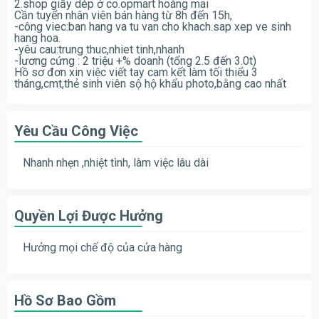
2.shop giầy dép ở co.opmart hoàng mai
Cần tuyển nhân viên bán hàng từ 8h đến 15h,
-công viec:ban hang va tu van cho khach.sap xep ve sinh
hang hoa.
-yêu cau:trung thuc,nhiet tinh,nhanh
-lương cứng : 2 triệu +% doanh (tổng 2.5 đến 3.0t)
Hồ sơ đơn xin việc viết tay cam kết làm tối thiểu 3
tháng,cmt,thẻ sinh viên sộ hộ khẩu photo,bằng cao nhất
Yêu Cầu Công Việc
Nhanh nhẹn ,nhiệt tình, làm việc lâu dài
Quyền Lợi Được Hưởng
Hưởng mọi chế độ của cửa hàng
Hồ Sơ Bao Gồm