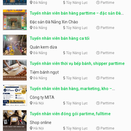
Đà Nẵng
Tùy Năng Lực
Parttime
Tuyển nhân viên bán hàng parttime – đặc sản Đà
Nẵng
Đặc sản Đà Nẵng Xin Chào
Đà Nẵng
Tùy Năng Lực
Parttime
Tuyển nhân viên bán hàng ca tối
Quán kem dừa
Đà Nẵng
Tùy Năng Lực
Parttime
Tuyển nhân viên thời vụ bếp bánh, shipper parttime
Tiệm bánh ngọt
Đà Nẵng
Tùy Năng Lực
Parttime
Tuyển nhân viên bán hàng, marketing, kho –
parttime, fulltime
Công ty MITA
Hà Nội
Tùy Năng Lực
Parttime
Tuyển nhân viên đóng gói partime, fulltime
Shop online
Hà Nội
Tùy Năng Lực
Parttime