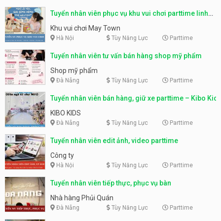
Tuyển nhân viên phục vụ khu vui chơi parttime linh
động
Khu vui chơi May Town
Hà Nội
Tùy Năng Lực
Parttime
Tuyển nhân viên tư vấn bán hàng shop mỹ phẩm
Shop mỹ phẩm
Đà Nẵng
Tùy Năng Lực
Parttime
Tuyển nhân viên bán hàng, giữ xe parttime – Kibo Kid
KIBO KIDS
Đà Nẵng
Tùy Năng Lực
Parttime
Tuyển nhân viên edit ảnh, video parttime
Công ty
Hà Nội
Tùy Năng Lực
Parttime
Tuyển nhân viên tiếp thực, phục vụ bàn
Nhà hàng Phủi Quán
Đà Nẵng
Tùy Năng Lực
Parttime