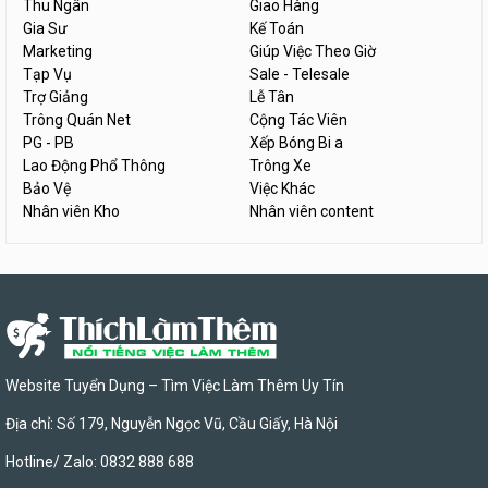
Thu Ngân
Giao Hàng
Gia Sư
Kế Toán
Marketing
Giúp Việc Theo Giờ
Tạp Vụ
Sale - Telesale
Trợ Giảng
Lễ Tân
Trông Quán Net
Cộng Tác Viên
PG - PB
Xếp Bóng Bi a
Lao Động Phổ Thông
Trông Xe
Bảo Vệ
Việc Khác
Nhân viên Kho
Nhân viên content
Website Tuyển Dụng – Tìm Việc Làm Thêm Uy Tín
Địa chỉ: Số 179, Nguyễn Ngọc Vũ, Cầu Giấy, Hà Nội
Hotline/ Zalo: 0832 888 688