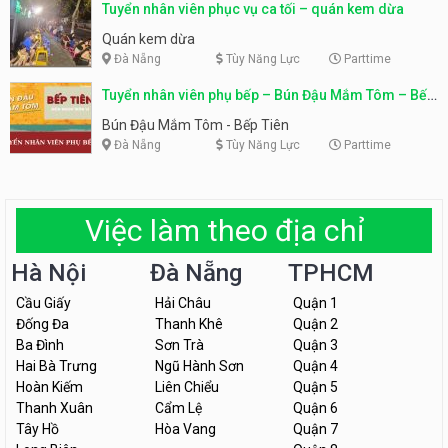
Tuyển nhân viên phục vụ ca tối – quán kem dừa
Quán kem dừa
Đà Nẵng
Tùy Năng Lực
Parttime
Tuyển nhân viên phụ bếp – Bún Đậu Mắm Tôm – Bếp
Tiên
Bún Đậu Mắm Tôm - Bếp Tiên
Đà Nẵng
Tùy Năng Lực
Parttime
Việc làm theo địa chỉ
Hà Nội
Đà Nẵng
TPHCM
Cầu Giấy
Hải Châu
Quận 1
Đống Đa
Thanh Khê
Quận 2
Ba Đình
Sơn Trà
Quận 3
Hai Bà Trưng
Ngũ Hành Sơn
Quận 4
Hoàn Kiếm
Liên Chiểu
Quận 5
Thanh Xuân
Cẩm Lệ
Quận 6
Tây Hồ
Hòa Vang
Quận 7