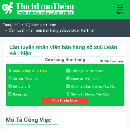
Skip to content
MENU
Trang chủ
Việc làm part-time
Cần tuyển nhân viên bán hàng số 205 Doãn Kế Thiện
Cần tuyển nhân viên bán hàng số 205 Doãn
Kế Thiện
Cửa hàng thời trang
202 Lượt xem
Mức Lương:
4 - 5 Triệu
Thời Hạn:
01/04/2018
Ca làm:
Parttime
Chức vụ:
Nhân Viên
Số lượng:
5
Kinh nghiệm:
Không Yêu Cầu
Bằng cấp:
Giới tính:
Không Yêu Cầu
Ứng Tuyển Ngay
Mô Tả Công Việc