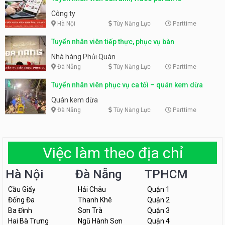
Công ty
Hà Nội
Tùy Năng Lực
Parttime
Tuyển nhân viên tiếp thực, phục vụ bàn
Nhà hàng Phủi Quán
Đà Nẵng
Tùy Năng Lực
Parttime
Tuyển nhân viên phục vụ ca tối – quán kem dừa
Quán kem dừa
Đà Nẵng
Tùy Năng Lực
Parttime
Việc làm theo địa chỉ
Hà Nội
Đà Nẵng
TPHCM
Cầu Giấy
Hải Châu
Quận 1
Đống Đa
Thanh Khê
Quận 2
Ba Đình
Sơn Trà
Quận 3
Hai Bà Trưng
Ngũ Hành Sơn
Quận 4