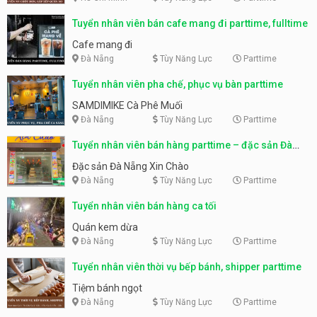
Tuyển nhân viên bán cafe mang đi parttime, fulltime
Cafe mang đi
Đà Nẵng
Tùy Năng Lực
Parttime
Tuyển nhân viên pha chế, phục vụ bàn parttime
SAMDIMIKE Cà Phê Muối
Đà Nẵng
Tùy Năng Lực
Parttime
Tuyển nhân viên bán hàng parttime – đặc sản Đà
Nẵng
Đặc sản Đà Nẵng Xin Chào
Đà Nẵng
Tùy Năng Lực
Parttime
Tuyển nhân viên bán hàng ca tối
Quán kem dừa
Đà Nẵng
Tùy Năng Lực
Parttime
Tuyển nhân viên thời vụ bếp bánh, shipper parttime
Tiệm bánh ngọt
Đà Nẵng
Tùy Năng Lực
Parttime