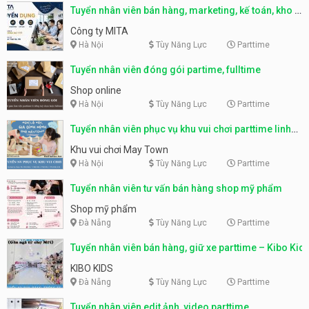
Tuyển nhân viên bán hàng, marketing, kế toán, kho –
parttime, fulltime
Công ty MITA
Hà Nội
Tùy Năng Lực
Parttime
Tuyển nhân viên đóng gói partime, fulltime
Shop online
Hà Nội
Tùy Năng Lực
Parttime
Tuyển nhân viên phục vụ khu vui chơi parttime linh
động
Khu vui chơi May Town
Hà Nội
Tùy Năng Lực
Parttime
Tuyển nhân viên tư vấn bán hàng shop mỹ phẩm
Shop mỹ phẩm
Đà Nẵng
Tùy Năng Lực
Parttime
Tuyển nhân viên bán hàng, giữ xe parttime – Kibo Kid
KIBO KIDS
Đà Nẵng
Tùy Năng Lực
Parttime
Tuyển nhân viên edit ảnh, video parttime